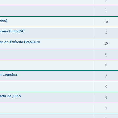
2
1
vôos)
10
rreia Pinto (SC
1
o do Exército Brasileiro
15
0
0
n Logistics
2
0
rtir de julho
0
2