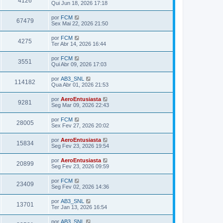
4126
Qui Jun 18, 2026 17:18
por
FCM
67479
Sex Mai 22, 2026 21:50
por
FCM
4275
Ter Abr 14, 2026 16:44
por
FCM
3551
Qui Abr 09, 2026 17:03
por
AB3_SNL
114182
Qua Abr 01, 2026 21:53
por
AeroEntusiasta
9281
Seg Mar 09, 2026 22:43
por
FCM
28005
Sex Fev 27, 2026 20:02
por
AeroEntusiasta
15834
Seg Fev 23, 2026 19:54
por
AeroEntusiasta
20899
Seg Fev 23, 2026 09:59
por
FCM
23409
Seg Fev 02, 2026 14:36
por
AB3_SNL
13701
Ter Jan 13, 2026 16:54
por
AB3_SNL