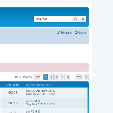
Pesquisar
Pesquisa avançad
Registrar
Entrar
Página
1
de
770
1
2
3
4
5
770
Próximo
19240 tópicos
…
EXIBIÇÕES
ÚLTIMA MENSAGEM
por
CESAR NOVAES
68064
Seg Fev 26, 2007 19:54
por
FCM
20171
Seg Jul 27, 2026 12:12
por
FCM