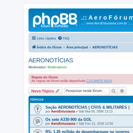
.:: A e r o F ó r u m
...:: www.AeroEntusiasta.com.br ::...
Links rápidos
FAQ
Índice do fórum
Área principal
AERONOTÍCIAS
AERONOTÍCIAS
Moderador:
Moderadores
Regras do fórum
As regras do fórum estão disponíveis
CLICANDO AQUI
.
Pesquisa
Pesq
Novo Tópico
TÓPICOS
Seção AERONOTÍCIAS ( CIVIS & MILITARES )
por
AeroEntusiasta
»
Sáb Mai 06, 2006 13:13
Os sete A330-900 da GOL
por
AeroEntusiasta
»
Sáb Fev 21, 2026 12:56
RS: 1,26 milhão de desembarques no inverno