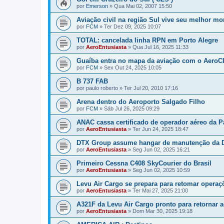
por
Emerson
»
Qua Mai 02, 2007 15:50
Aviação civil na região Sul vive seu melhor m
por
FCM
»
Ter Dez 09, 2025 10:07
TOTAL: cancelada linha RPN em Porto Alegre
por
AeroEntusiasta
»
Qua Jul 16, 2025 11:33
Guaíba entra no mapa da aviação com o AeroCI
por
FCM
»
Sex Out 24, 2025 10:05
B 737 FAB
por
paulo roberto
»
Ter Jul 20, 2010 17:16
Arena dentro do Aeroporto Salgado Filho
por
FCM
»
Sáb Jul 26, 2025 09:29
ANAC cassa certificado de operador aéreo da P
por
AeroEntusiasta
»
Ter Jun 24, 2025 18:47
DTX Group assume hangar de manutenção da D
por
AeroEntusiasta
»
Seg Jun 02, 2025 16:21
Primeiro Cessna C408 SkyCourier do Brasil
por
AeroEntusiasta
»
Seg Jun 02, 2025 10:59
Levu Air Cargo se prepara para retomar operaç
por
AeroEntusiasta
»
Ter Mai 27, 2025 21:00
A321F da Levu Air Cargo pronto para retornar a
por
AeroEntusiasta
»
Dom Mar 30, 2025 19:18