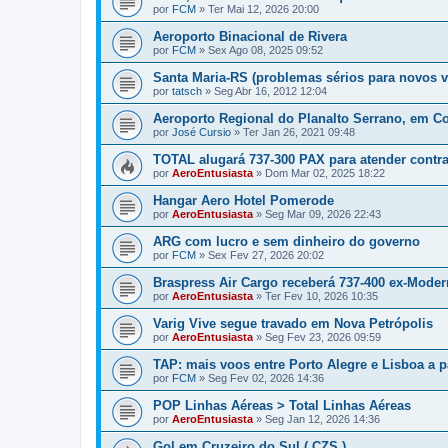
por
FCM
»
Ter Mai 12, 2026 20:00
Aeroporto Binacional de Rivera
por
FCM
»
Sex Ago 08, 2025 09:52
Santa Maria-RS (problemas sérios para novos 
por
tatsch
»
Seg Abr 16, 2012 12:04
Aeroporto Regional do Planalto Serrano, em Co
por
José Cursio
»
Ter Jan 26, 2021 09:48
TOTAL alugará 737-300 PAX para atender contrat
por
AeroEntusiasta
»
Dom Mar 02, 2025 18:22
Hangar Aero Hotel Pomerode
por
AeroEntusiasta
»
Seg Mar 09, 2026 22:43
ARG com lucro e sem dinheiro do governo
por
FCM
»
Sex Fev 27, 2026 20:02
Braspress Air Cargo receberá 737-400 ex-Moder
por
AeroEntusiasta
»
Ter Fev 10, 2026 10:35
Varig Vive segue travado em Nova Petrópolis
por
AeroEntusiasta
»
Seg Fev 23, 2026 09:59
TAP: mais voos entre Porto Alegre e Lisboa a pa
por
FCM
»
Seg Fev 02, 2026 14:36
POP Linhas Aéreas > Total Linhas Aéreas
por
AeroEntusiasta
»
Seg Jan 12, 2026 14:36
Gol em Cruzeiro do Sul ( CZS )