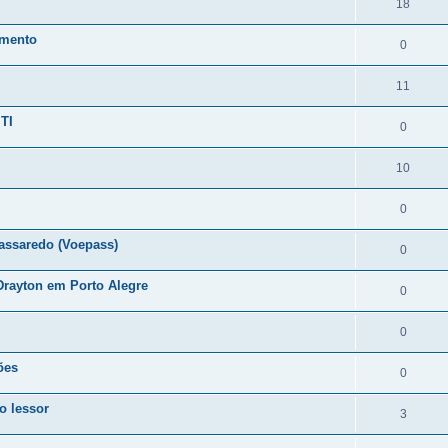
18
omento
0
11
TI
0
10
0
assaredo (Voepass)
0
rayton em Porto Alegre
0
0
ões
0
o lessor
3