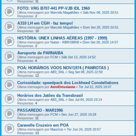
Respostas:
11
FOTO: VRG B707-441 PP-VJB IDL 1960
Última mensagem por
Marcelo Magalhães
«
Sáb Nov 08, 2025 20:51
Respostas:
2
A310 LH em CGH - faz tempo!
Última mensagem por
Marcelo Magalhães
«
Dom Set 28, 2025 20:51
Respostas:
10
HISTÓRIA: UNEX LINHAS AÉREAS (1997 - 1999)
Última mensagem por
Natan - RBR/SBRB
«
Dom Set 28, 2025 14:57
Respostas:
2
Aeroporto de PARNAIBA
Última mensagem por
FCM
«
Sáb Set 13, 2025 14:52
Respostas:
6
POA: HORÁRIOS VOOS NOV/1974 ( PANROTAS )
Última mensagem por
AB3_SNL
«
Seg Set 08, 2025 22:59
Respostas:
12
Curiosidade: speedpack dos Lockheed Constellations
Última mensagem por
AeroEntusiasta
«
Ter Jul 22, 2025 19:07
Horários dos Jatões da Transbrasil
Última mensagem por
AB3_SNL
«
Sex Jul 04, 2025 23:14
Respostas:
4
PASSAREDO - MAR1996
Última mensagem por
FCM
«
Sex Jun 27, 2025 19:28
Respostas:
11
Caravelle Cruzeiro em POA
Última mensagem por
Maurício
«
Ter Jun 24, 2025 20:57
Respostas:
13