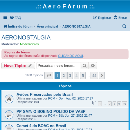
.:: A e r o F ó r u m ::.
FAQ
Registrar
Entrar
P
Índice do fórum
Área principal
AERONOSTALGIA
e
AERONOSTALGIA
s
Moderador:
Moderadores
q
Regras do fórum
u
As regras do fórum estão disponíveis
CLICANDO AQUI
.
i
Pesquisar
Pesquisa avançada
Novo Tópico
s
Página
1
de
44
1
2
3
4
5
44
Próximo
a
1100 tópicos
…
r
Tópicos
Aviões Preservados pelo Brasil
Última mensagem por
FCM
«
Dom Ago 02, 2026 17:27
Respostas:
194
1
7
8
9
10
…
PP-SMY: O BOEING POLIDO DA VASP
Última mensagem por
FCM
«
Sáb Jun 27, 2026 21:47
Respostas:
6
Comet 4 da BOAC no Brasil
Última mensagem por
FCM
«
Seg Jun 22, 2026 17:22