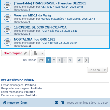
[TimeTable] TRANSBRASIL - Panrotas DEZ2001
Última mensagem por
AB3_SNL
«
Sáb Mai 24, 2025 20:48
Respostas:
3
Voos em MD-11 da Varig
Última mensagem por
Marcelo Magalhães
«
Seg Mai 05, 2025 13:48
Respostas:
6
16/03/2002: SL 5090 CGH-CXJ-POA
Última mensagem por
FCM
«
Sáb Mai 03, 2025 14:11
Respostas:
4
NOSTALGIA: log GRU 1991
Última mensagem por
FCM
«
Ter Abr 22, 2025 10:40
Respostas:
11
Novo Tópico
Página
1
de
44
1
2
3
4
5
44
Próximo
1100 tópicos
…
Ir para
PERMISSÕES DO FÓRUM
Enviar mensagens:
Proibido
Responder mensagens:
Proibido
Editar mensagens:
Proibido
Excluir mensagens:
Proibido
Índice do fórum
Todos os horários são
UTC-03:00