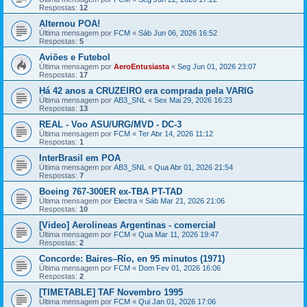
Respostas:
12
Alternou POA!
Última mensagem por
FCM
«
Sáb Jun 06, 2026 16:52
Respostas:
5
Aviões e Futebol
Última mensagem por
AeroEntusiasta
«
Seg Jun 01, 2026 23:07
Respostas:
17
Há 42 anos a CRUZEIRO era comprada pela VARIG
Última mensagem por
AB3_SNL
«
Sex Mai 29, 2026 16:23
Respostas:
13
REAL - Voo ASU/URG/MVD - DC-3
Última mensagem por
FCM
«
Ter Abr 14, 2026 11:12
Respostas:
1
InterBrasil em POA
Última mensagem por
AB3_SNL
«
Qua Abr 01, 2026 21:54
Respostas:
7
Boeing 767-300ER ex-TBA PT-TAD
Última mensagem por
Electra
«
Sáb Mar 21, 2026 21:06
Respostas:
10
[Video] Aerolineas Argentinas - comercial
Última mensagem por
FCM
«
Qua Mar 11, 2026 19:47
Respostas:
2
Concorde: Baires–Río, en 95 minutos (1971)
Última mensagem por
FCM
«
Dom Fev 01, 2026 16:06
Respostas:
2
[TIMETABLE] TAF Novembro 1995
Última mensagem por
FCM
«
Qui Jan 01, 2026 17:06