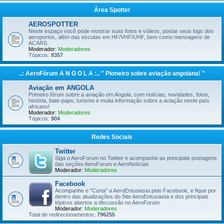
Área Spotter
AEROSPOTTER
Neste espaço você pode mostrar suas fotos e vídeos, postar seus logs dos
aeroportos, além das escutas em HF/VHF/UHF, bem como mensagens de
ACARS.
Moderador:
Moderadores
Tópicos:
8357
..: AeroFórum A N G O L A :.. " Pioneiro sobre aviação angolana! "
Aviação em ANGOLA
Primeiro fórum sobre a aviação em Angola, com notícias, novidades, fotos,
história, bate-papo, turismo e muita informação sobre a aviação neste país
africano!
Moderador:
Moderadores
Tópicos:
904
Redes Sociais
Twitter
Siga o AeroForum no Twitter e acompanhe as principais postagens
das seções AeroForum e AeroNotícias
Moderador:
Moderadores
Facebook
Acompanhe e "Curta" a AeroEntusiasta pelo Facebook, e fique por
dentro das atualizações do Site AeroEntusiasta e dos principais
tópicos abertos a discussão no AeroForum
Moderador:
Moderadores
Total de redirecionamentos:
796255