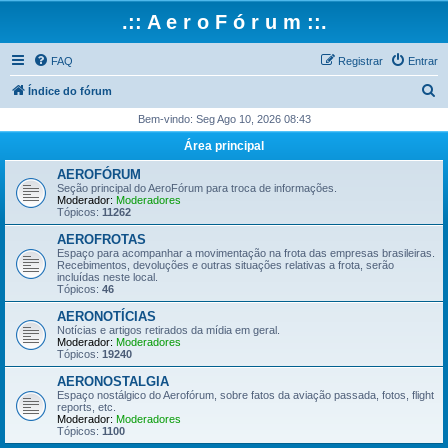
.:: A e r o F ó r u m ::.
FAQ
Registrar
Entrar
P
Índice do fórum
e
Bem-vindo: Seg Ago 10, 2026 08:43
s
Área principal
q
AEROFÓRUM
u
Seção principal do AeroFórum para troca de informações.
Moderador:
Moderadores
i
Tópicos:
11262
s
AEROFROTAS
Espaço para acompanhar a movimentação na frota das empresas brasileiras.
a
Recebimentos, devoluções e outras situações relativas a frota, serão
incluídas neste local.
r
Tópicos:
46
AERONOTÍCIAS
Notícias e artigos retirados da mídia em geral.
Moderador:
Moderadores
Tópicos:
19240
AERONOSTALGIA
Espaço nostálgico do Aerofórum, sobre fatos da aviação passada, fotos, flight
reports, etc.
Moderador:
Moderadores
Tópicos:
1100