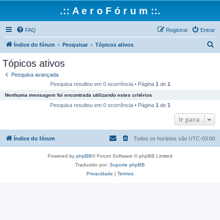
.:: A e r o F ó r u m ::.
FAQ
Registrar
Entrar
P
Índice do fórum
Pesquisar
Tópicos ativos
e
Tópicos ativos
s
Pesquisa avançada
q
Pesquisa resultou em 0 ocorrência • Página
1
de
1
u
Nenhuma mensagem foi encontrada utilizando estes critérios
i
Pesquisa resultou em 0 ocorrência • Página
1
de
1
s
Ir para
a
Índice do fórum
Todos os horários são
UTC-03:00
r
Powered by
phpBB
® Forum Software © phpBB Limited
Traduzido por:
Suporte phpBB
Privacidade
|
Termos