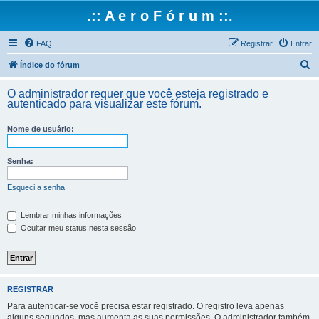
.:: A e r o F ó r u m ::.
FAQ
Registrar
Entrar
P
Índice do fórum
e
O administrador requer que você esteja registrado e
s
autenticado para visualizar este fórum.
q
Nome de usuário:
u
i
Senha:
s
a
Esqueci a senha
r
Lembrar minhas informações
Ocultar meu status nesta sessão
REGISTRAR
Para autenticar-se você precisa estar registrado. O registro leva apenas
alguns segundos, mas aumenta as suas permissões. O administrador também