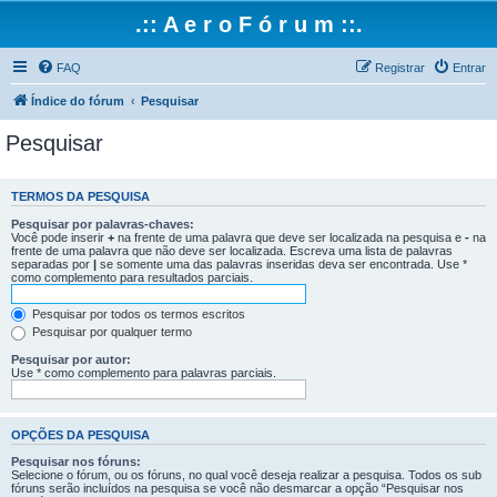
.:: A e r o F ó r u m ::.
FAQ
Registrar
Entrar
Índice do fórum
Pesquisar
Pesquisar
TERMOS DA PESQUISA
Pesquisar por palavras-chaves:
Você pode inserir
+
na frente de uma palavra que deve ser localizada na pesquisa e
-
na
frente de uma palavra que não deve ser localizada. Escreva uma lista de palavras
separadas por
|
se somente uma das palavras inseridas deva ser encontrada. Use *
como complemento para resultados parciais.
Pesquisar por todos os termos escritos
Pesquisar por qualquer termo
Pesquisar por autor:
Use * como complemento para palavras parciais.
OPÇÕES DA PESQUISA
Pesquisar nos fóruns:
Selecione o fórum, ou os fóruns, no qual você deseja realizar a pesquisa. Todos os sub
fóruns serão incluídos na pesquisa se você não desmarcar a opção “Pesquisar nos