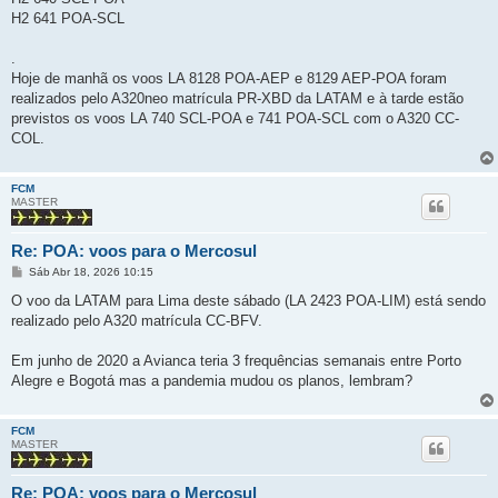
m
H2 641 POA-SCL
.
Hoje de manhã os voos LA 8128 POA-AEP e 8129 AEP-POA foram
realizados pelo A320neo matrícula PR-XBD da LATAM e à tarde estão
previstos os voos LA 740 SCL-POA e 741 POA-SCL com o A320 CC-
COL.
FCM
MASTER
Re: POA: voos para o Mercosul
M
Sáb Abr 18, 2026 10:15
e
n
O voo da LATAM para Lima deste sábado (LA 2423 POA-LIM) está sendo
s
realizado pelo A320 matrícula CC-BFV.
a
g
e
Em junho de 2020 a Avianca teria 3 frequências semanais entre Porto
m
Alegre e Bogotá mas a pandemia mudou os planos, lembram?
FCM
MASTER
Re: POA: voos para o Mercosul