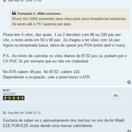
M
Sáb Mar 04, 2006 17:06
e
n
s
Fernando C. Milke escreveu:
a
g
Pluna: Em 2006 aumentou seus vôos para cinco frequências semanais.
e
Às vezes até o 757 aparece por aqui.
m
Pluna tem 5 vôos, das quais, 1 ou 2 decolam com 90 ou 100 pax por
vôo, o resto anda em 50 e 60 pax. Já chegou a ter vôos com 14 pax.
Agora na temporada baixa, deixa de operar pra POA (entre abril e maio).
P.S.: Ao invés de cancelar os vôos diarios do B732 pra cá, podiam por o
CX-PUC 3x por semana que eu não me chatearia!
No ATR cabem 48 pax. No B732, cabem 110.
Dependendo a ocupação, vale a pena trazer o ATR.
B767
MASTER
M
Seg Mar 06, 2006 07:11
e
n
Gostaria de saber se o aproveitamento dos trechos no voo da Air Madri
s
EZE-FOR-EZE estao dando uma reacao satisfatoria.
a
g