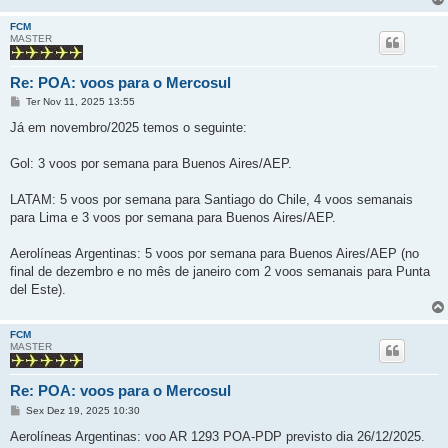
e
m
FCM
MASTER
Re: POA: voos para o Mercosul
M
Ter Nov 11, 2025 13:55
e
n
Já em novembro/2025 temos o seguinte:
s
a
g
Gol: 3 voos por semana para Buenos Aires/AEP.
e
m
LATAM: 5 voos por semana para Santiago do Chile, 4 voos semanais
para Lima e 3 voos por semana para Buenos Aires/AEP.
Aerolíneas Argentinas: 5 voos por semana para Buenos Aires/AEP (no
final de dezembro e no mês de janeiro com 2 voos semanais para Punta
del Este).
FCM
MASTER
Re: POA: voos para o Mercosul
M
Sex Dez 19, 2025 10:30
e
n
Aerolíneas Argentinas: voo AR 1293 POA-PDP previsto dia 26/12/2025.
s