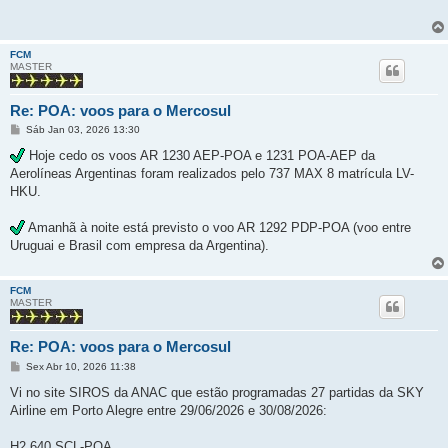
a
g
e
m
FCM
MASTER
Re: POA: voos para o Mercosul
M
Sáb Jan 03, 2026 13:30
e
n
Hoje cedo os voos AR 1230 AEP-POA e 1231 POA-AEP da
s
Aerolíneas Argentinas foram realizados pelo 737 MAX 8 matrícula LV-
a
g
HKU.
e
m
Amanhã à noite está previsto o voo AR 1292 PDP-POA (voo entre
Uruguai e Brasil com empresa da Argentina).
FCM
MASTER
Re: POA: voos para o Mercosul
M
Sex Abr 10, 2026 11:38
e
n
Vi no site SIROS da ANAC que estão programadas 27 partidas da SKY
s
Airline em Porto Alegre entre 29/06/2026 e 30/08/2026:
a
g
e
H2 640 SCL-POA