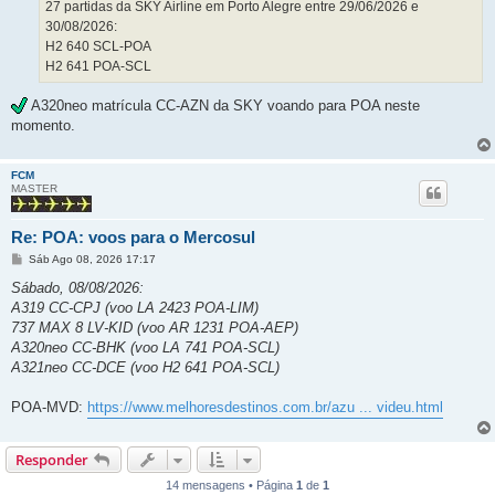
g
27 partidas da SKY Airline em Porto Alegre entre 29/06/2026 e
e
30/08/2026:
m
H2 640 SCL-POA
H2 641 POA-SCL
A320neo matrícula CC-AZN da SKY voando para POA neste
momento.
FCM
MASTER
Re: POA: voos para o Mercosul
M
Sáb Ago 08, 2026 17:17
e
n
Sábado, 08/08/2026:
s
A319 CC-CPJ (voo LA 2423 POA-LIM)
a
g
737 MAX 8 LV-KID (voo AR 1231 POA-AEP)
e
A320neo CC-BHK (voo LA 741 POA-SCL)
m
A321neo CC-DCE (voo H2 641 POA-SCL)
POA-MVD:
https://www.melhoresdestinos.com.br/azu ... videu.html
Responder
14 mensagens • Página
1
de
1