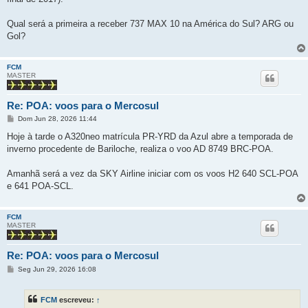
m
Qual será a primeira a receber 737 MAX 10 na América do Sul? ARG ou
Gol?
FCM
MASTER
Re: POA: voos para o Mercosul
M
Dom Jun 28, 2026 11:44
e
n
Hoje à tarde o A320neo matrícula PR-YRD da Azul abre a temporada de
s
inverno procedente de Bariloche, realiza o voo AD 8749 BRC-POA.
a
g
e
Amanhã será a vez da SKY Airline iniciar com os voos H2 640 SCL-POA
m
e 641 POA-SCL.
FCM
MASTER
Re: POA: voos para o Mercosul
M
Seg Jun 29, 2026 16:08
e
n
s
FCM
escreveu:
↑
a