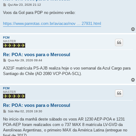
M
Qui Abr 23, 2026 21:12
e
n
Voos da Gol para PDP no próximo verão:
s
a
g
https://www.panrotas.com.br/aviacao/nov ... 27931.html
e
m
FCM
MASTER
Re: POA: voos para o Mercosul
M
Qua Abr 29, 2026 09:44
e
n
A321F matrícula PS-AJB realiza hoje o voo semanal da Azul Cargo para
s
Santiago do Chile (AD 2080 VCP-POA-SCL).
a
g
e
m
FCM
MASTER
Re: POA: voos para o Mercosul
M
Sáb Mai 02, 2026 19:30
e
n
No início da manhã deste sábado os voos AR 1230 AEP-POA e 1231
s
POA-AEP foram realizados com o 737 MAX 8 matrícula LV-GVD da
a
g
Aerolíneas Argentinas, o primeiro MAX da América Latina (entregue no
e
final de 2017).