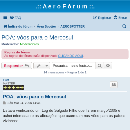
.:: A e r o F ó r u m ::.
FAQ
Registrar
Entrar
P
Índice do fórum
Área Spotter
AEROSPOTTER
e
POA: vôos para o Mercosul
s
Moderador:
Moderadores
q
Regras do fórum
u
As regras do fórum estão disponíveis
CLICANDO AQUI
.
i
Pesquisar
Pesquisa 
Responder
s
14 mensagens • Página
1
de
1
a
FCM
r
MASTER
POA: vôos para o Mercosul
M
Sáb Mar 04, 2006 14:48
e
n
Estava verificando um Log do Salgado Filho que fiz em março/2005 e
s
achei interessante as alterações que ocorreram nos vôos para os países
a
g
vizinhos:
e
m