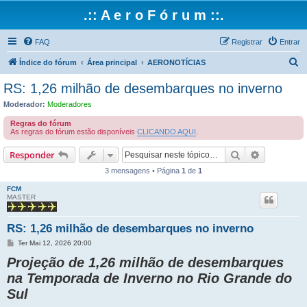
.:: A e r o F ó r u m ::.
FAQ
Registrar
Entrar
P
Índice do fórum
Área principal
AERONOTÍCIAS
e
RS: 1,26 milhão de desembarques no inverno
s
Moderador:
Moderadores
q
Regras do fórum
u
As regras do fórum estão disponíveis
CLICANDO AQUI
.
i
Pesquisar
Pesquisa 
Responder
s
3 mensagens • Página
1
de
1
a
FCM
r
MASTER
RS: 1,26 milhão de desembarques no inverno
M
Ter Mai 12, 2026 20:00
e
Projeção de 1,26 milhão de desembarques
n
s
na Temporada de Inverno no Rio Grande do
a
g
Sul
e
m