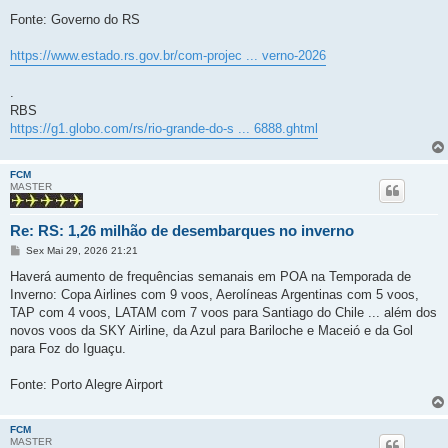
Fonte: Governo do RS
https://www.estado.rs.gov.br/com-projec ... verno-2026
.
RBS
https://g1.globo.com/rs/rio-grande-do-s ... 6888.ghtml
FCM
MASTER
Re: RS: 1,26 milhão de desembarques no inverno
M
Sex Mai 29, 2026 21:21
e
n
Haverá aumento de frequências semanais em POA na Temporada de
s
Inverno: Copa Airlines com 9 voos, Aerolíneas Argentinas com 5 voos,
a
g
TAP com 4 voos, LATAM com 7 voos para Santiago do Chile ... além dos
e
novos voos da SKY Airline, da Azul para Bariloche e Maceió e da Gol
m
para Foz do Iguaçu.
Fonte: Porto Alegre Airport
FCM
MASTER