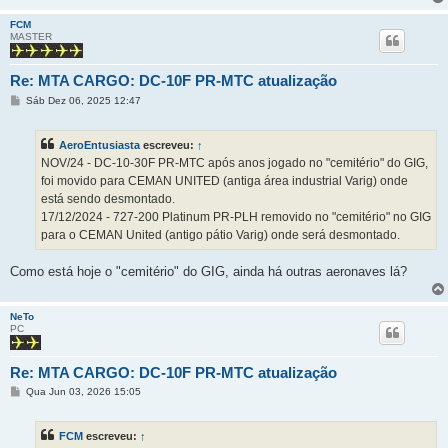
FCM
MASTER
Re: MTA CARGO: DC-10F PR-MTC atualização
M
Sáb Dez 06, 2025 12:47
e
n
s
AeroEntusiasta
escreveu:
↑
a
g
NOV/24 - DC-10-30F PR-MTC após anos jogado no "cemitério" do GIG,
e
foi movido para CEMAN UNITED (antiga área industrial Varig) onde
m
está sendo desmontado.
17/12/2024 - 727-200 Platinum PR-PLH removido no "cemitério" no GIG
para o CEMAN United (antigo pátio Varig) onde será desmontado.
Como está hoje o "cemitério" do GIG, ainda há outras aeronaves lá?
NeTo
PC
Re: MTA CARGO: DC-10F PR-MTC atualização
M
Qua Jun 03, 2026 15:05
e
n
s
FCM
escreveu:
↑
a