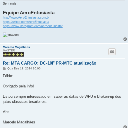
Sem mais.
Equipe AeroEntusiasta
http://www.AeroEntusiasta.com.br
https://twitter.com/AeroEntusiasta
https://www.instagram.com/aeroentusiasta/
Marcelo Magalhães
MASTER
Re: MTA CARGO: DC-10F PR-MTC atualização
M
Qua Dez 18, 2024 10:00
e
n
Fábio:
s
a
g
Obrigado pela info!
e
m
Estou sempre interessado em saber as datas de WFU e Broken-up dos
jatos clássicos brsaileiros.
Abs,
Marcelo Magalhães