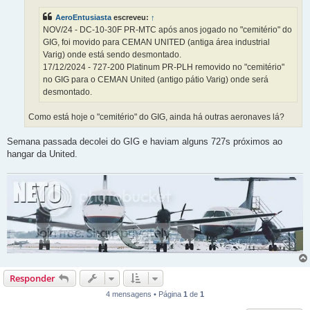
g
e
AeroEntusiasta
escreveu:
↑
m
NOV/24 - DC-10-30F PR-MTC após anos jogado no "cemitério" do
GIG, foi movido para CEMAN UNITED (antiga área industrial
Varig) onde está sendo desmontado.
17/12/2024 - 727-200 Platinum PR-PLH removido no "cemitério"
no GIG para o CEMAN United (antigo pátio Varig) onde será
desmontado.
Como está hoje o "cemitério" do GIG, ainda há outras aeronaves lá?
Semana passada decolei do GIG e haviam alguns 727s próximos ao
hangar da United.
Responder
4 mensagens • Página
1
de
1