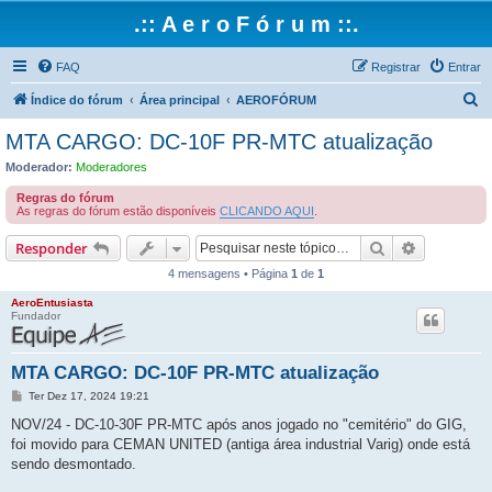
.:: A e r o F ó r u m ::.
FAQ
Registrar
Entrar
P
Índice do fórum
Área principal
AEROFÓRUM
e
MTA CARGO: DC-10F PR-MTC atualização
s
Moderador:
Moderadores
q
Regras do fórum
u
As regras do fórum estão disponíveis
CLICANDO AQUI
.
i
Pesquisar
Pesquisa 
Responder
s
4 mensagens • Página
1
de
1
a
AeroEntusiasta
r
Fundador
MTA CARGO: DC-10F PR-MTC atualização
M
Ter Dez 17, 2024 19:21
e
n
NOV/24 - DC-10-30F PR-MTC após anos jogado no "cemitério" do GIG,
s
foi movido para CEMAN UNITED (antiga área industrial Varig) onde está
a
g
sendo desmontado.
e
m