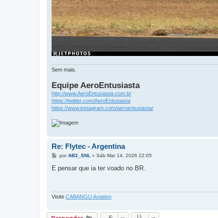
Sem mais.
Equipe AeroEntusiasta
http://www.AeroEntusiasta.com.br
https://twitter.com/AeroEntusiasta
https://www.instagram.com/aeroentusiasta/
Re: Flytec - Argentina
M
por
AB3_SNL
»
Sáb Mar 14, 2026 22:05
e
n
E pensar que ia ter voado no BR.
s
a
g
e
m
Visite
CABANGU Aviation
Responder