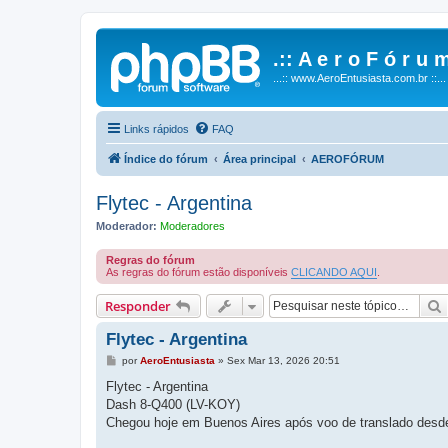
.:: A e r o F ó r u m
...:: www.AeroEntusiasta.com.br ::...
Links rápidos
FAQ
Índice do fórum
Área principal
AEROFÓRUM
Flytec - Argentina
Moderador:
Moderadores
Regras do fórum
As regras do fórum estão disponíveis
CLICANDO AQUI
.
Responder
Flytec - Argentina
M
por
AeroEntusiasta
»
Sex Mar 13, 2026 20:51
e
n
Flytec - Argentina
s
Dash 8-Q400 (LV-KOY)
a
g
Chegou hoje em Buenos Aires após voo de translado desd
e
m