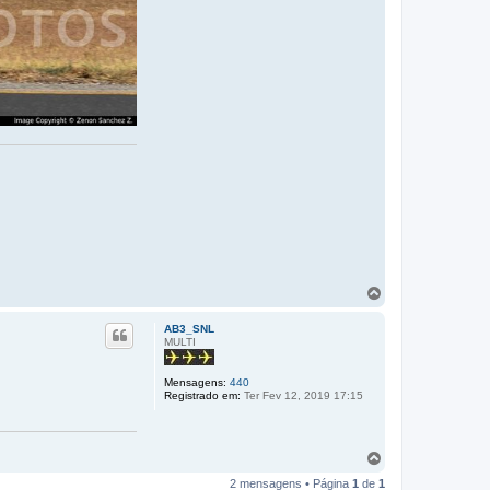
V
o
l
AB3_SNL
t
MULTI
a
r
Mensagens:
440
a
Registrado em:
Ter Fev 12, 2019 17:15
o
t
o
p
V
o
o
2 mensagens • Página
1
de
1
l