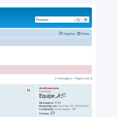
Pesquisar
Pesquisa avançad
Registrar
Entrar
2 mensagens • Página
1
de
1
AeroEntusiasta
Fundador
Mensagens:
9762
Registrado em:
Dom Dez 19, 2004 09:00
Localização:
Porto Alegre - RS
C
Contato:
o