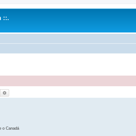
 ::.
Pesquisar
Pesquisa avançada
e o Canadá