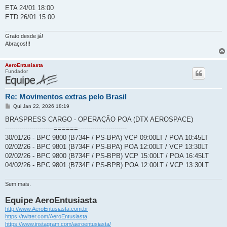
ETA 24/01 18:00
ETD 26/01 15:00
Grato desde já!
Abraços!!!
AeroEntusiasta
Fundador
Re: Movimentos extras pelo Brasil
M
Qui Jan 22, 2026 18:19
e
n
BRASPRESS CARGO - OPERAÇÃO POA (DTX AEROSPACE)
s
------------------------======------------------------
a
g
30/01/26 - BPC 9800 (B734F / PS-BPA) VCP 09:00LT / POA 10:45LT
e
02/02/26 - BPC 9801 (B734F / PS-BPA) POA 12:00LT / VCP 13:30LT
m
02/02/26 - BPC 9800 (B734F / PS-BPB) VCP 15:00LT / POA 16:45LT
04/02/26 - BPC 9801 (B734F / PS-BPB) POA 12:00LT / VCP 13:30LT
Sem mais.
Equipe AeroEntusiasta
http://www.AeroEntusiasta.com.br
https://twitter.com/AeroEntusiasta
https://www.instagram.com/aeroentusiasta/