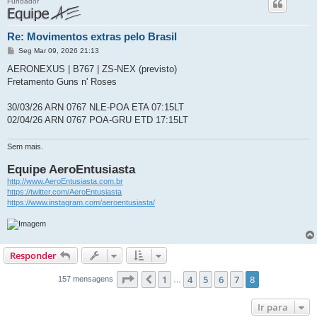
Fundador
Re: Movimentos extras pelo Brasil
M
Seg Mar 09, 2026 21:13
e
n
AERONEXUS | B767 | ZS-NEX (previsto)
s
Fretamento Guns n' Roses
a
g
e
30/03/26 ARN 0767 NLE-POA ETA 07:15LT
m
02/04/26 ARN 0767 POA-GRU ETD 17:15LT
Sem mais.
Equipe AeroEntusiasta
http://www.AeroEntusiasta.com.br
https://twitter.com/AeroEntusiasta
https://www.instagram.com/aeroentusiasta/
Responder
Página
8
de
8
1
4
5
6
7
8
Anterior
157 mensagens
…
Ir para