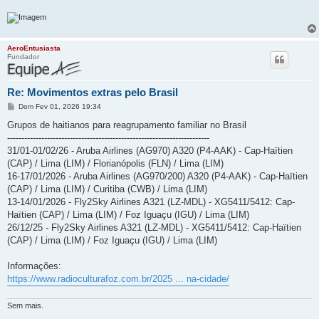
AeroEntusiasta
Fundador
Re: Movimentos extras pelo Brasil
M
Dom Fev 01, 2026 19:34
e
n
Grupos de haitianos para reagrupamento familiar no Brasil
s
-----------------------------------------------------------------------
a
g
31/01-01/02/26 - Aruba Airlines (AG970) A320 (P4-AAK) - Cap-Haïtien
e
(CAP) / Lima (LIM) / Florianópolis (FLN) / Lima (LIM)
m
16-17/01/2026 - Aruba Airlines (AG970/200) A320 (P4-AAK) - Cap-Haïtien
(CAP) / Lima (LIM) / Curitiba (CWB) / Lima (LIM)
13-14/01/2026 - Fly2Sky Airlines A321 (LZ-MDL) - XG5411/5412: Cap-
Haïtien (CAP) / Lima (LIM) / Foz Iguaçu (IGU) / Lima (LIM)
26/12/25 - Fly2Sky Airlines A321 (LZ-MDL) - XG5411/5412: Cap-Haïtien
(CAP) / Lima (LIM) / Foz Iguaçu (IGU) / Lima (LIM)
Informações:
https://www.radioculturafoz.com.br/2025 ... na-cidade/
Sem mais.