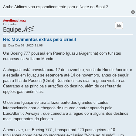
m
Aruba Airlines voa esporadicamente para o Norte do Brasil?
AeroEntusiasta
Fundador
Re: Movimentos extras pelo Brasil
M
Qua Out 08, 2025 21:08
e
n
Um Boeing 777 pousará em Puerto Iguazu (Argentina) com turistas
s
europeus na Volta ao Mundo.
a
g
e
A chegada está prevista para 12 de novembro, vinda do Rio de Janeiro, e
m
a estadia em Iguaçu se estenderá até 14 de novembro, antes de seguir
para a Ilha de Páscoa (Chile). Durante esses dias, o grupo visitará as
Cataratas e as principais atrações do destino, além de desfrutar de
opções gastronômicas.
O destino Iguaçu voltará a fazer parte dos grandes circuitos
internacionais com a chegada de um voo charter operado pela
EuroAtlantic Airways , que conectará a região com alguns dos destinos
mais importantes do planeta.
A aeronave, um Boeing 777 , transportará 220 passageiros e 10
tripulantes como parte do programa exclusivo "Volta ao Mundo" , um