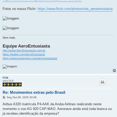
Fotos no nosso Flickr:
https://www.flickr.com/photos/site_aeroentusiasta
Sem mais.
Equipe AeroEntusiasta
http://www.AeroEntusiasta.com.br
https://twitter.com/AeroEntusiasta
https://www.instagram.com/aeroentusiasta/
FCM
MASTER
Re: Movimentos extras pelo Brasil
M
Seg Out 06, 2025 20:08
e
n
Airbus A320 matrícula P4-AAK da Aruba Airlines realizando neste
s
momento o voo AG 920 CAP-MAO. Aeronave ainda está toda branca ou
a
g
já recebeu identificação da empresa?
e