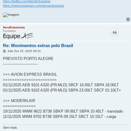
https://twitter.com/AeroEntusiasta
https://www.instagram.com/aeroentusiasta/
AeroEntusiasta
Fundador
Re: Movimentos extras pelo Brasil
M
Sáb Out 25, 2025 05:31
e
n
PREVISTO PORTO ALEGRE
s
------------------------------
a
g
e
>>> AVION EXPRESS BRASIL
m
=======================
01/11/2025 AEB 9101 A320 (PR-MLD) SBCF 16:00LT SBPA 18:00LT
01/11/2025 AEB 9102 A320 (PR-MLD) SBPA 23:00LT SBCF 01:10LT+
>>> MODERN AIR
==============
10/11/2025 MWM 9622 B738 SBKP 09:00LT SBPA 10:45LT - translado
11/11/2025 MWM 9702 B738 SBPA 09:15LT SBCT 10:15LT - carga
Sem mais.