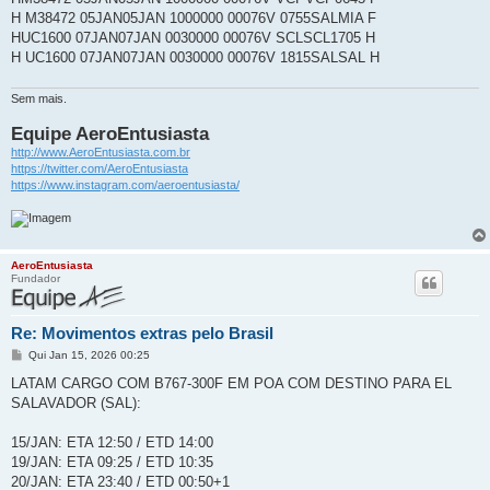
H M38472 05JAN05JAN 1000000 00076V 0755SALMIA F
HUC1600 07JAN07JAN 0030000 00076V SCLSCL1705 H
H UC1600 07JAN07JAN 0030000 00076V 1815SALSAL H
Sem mais.
Equipe AeroEntusiasta
http://www.AeroEntusiasta.com.br
https://twitter.com/AeroEntusiasta
https://www.instagram.com/aeroentusiasta/
AeroEntusiasta
Fundador
Re: Movimentos extras pelo Brasil
M
Qui Jan 15, 2026 00:25
e
n
LATAM CARGO COM B767-300F EM POA COM DESTINO PARA EL
s
SALAVADOR (SAL):
a
g
e
15/JAN: ETA 12:50 / ETD 14:00
m
19/JAN: ETA 09:25 / ETD 10:35
20/JAN: ETA 23:40 / ETD 00:50+1