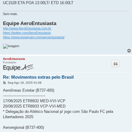
e
UC1528 ETA POA 13:00LT/ ETD 16:00LT
m
Sem mais.
Equipe AeroEntusiasta
http://www.AeroEntusiasta.com.br
https://twitter.com/AeroEntusiasta
https://www.instagram.com/aeroentusiasta/
AeroEntusiasta
Fundador
Re: Movimentos extras pelo Brasil
M
Seg Ago 18, 2025 01:08
e
n
Aerolíneas Estelar (B737-400)
s
------------------------------------
a
g
17/08/2025 ETR8932 MED-VVI-VCP
e
20/08/2025 ETR8933 VCP-VVI-MED
m
* Delegação do Atlético Nacional p/ jogo com São Paulo FC pela
Libertadores 2025
Aeroregional (B737-400)