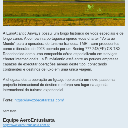
A EuroAtlantic Airways possui um longo histórico de voos especiais e de
longo curso. A companhia portuguesa operou voos charter "Volta ao
Mundo" para a operadora de turismo francesa TMR , com precedentes
como o itinerário de 2023 operado por um Boeing 777-243(ER) CS-TSX .
Reconhecida como uma companhia aérea especializada em serviços
charter internacionais , a EuroAtlantic está entre as poucas empresas
capazes de executar operações aéreas deste tipo, conectando
continentes e destinos de luxo em uma única viagem.
A chegada desta operação ao Iguaçu representa um novo passo na
projeção internacional do destino e reforça seu lugar na agenda
internacional do turismo experiencial.
Fonte:
https://lavozdecataratas.com/
Sem mais.
Equipe AeroEntusiasta
http://www.AeroEntusiasta.com.br