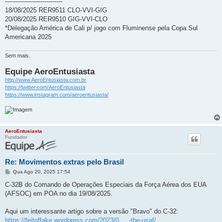
-----------------------------
18/08/2025 RER9511 CLO-VVI-GIG
20/08/2025 RER9510 GIG-VVI-CLO
*Delegação América de Cali p/ jogo com Fluminense pela Copa Sul
Americana 2025
Sem mais.
Equipe AeroEntusiasta
http://www.AeroEntusiasta.com.br
https://twitter.com/AeroEntusiasta
https://www.instagram.com/aeroentusiasta/
AeroEntusiasta
Fundador
Re: Movimentos extras pelo Brasil
M
Qua Ago 20, 2025 17:54
e
n
C-32B do Comando de Operações Especiais da Força Aérea dos EUA
s
(AFSOC) em POA no dia 19/08/2025.
a
g
e
Aqui um interessante artigo sobre a versão "Bravo" do C-32:
m
https://feitoffake.wordpress.com/2023/0 ... -the-usaf/