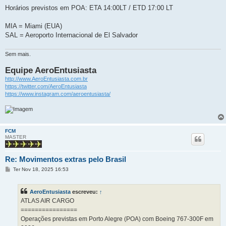
Horários previstos em POA: ETA 14:00LT / ETD 17:00 LT
MIA = Miami (EUA)
SAL = Aeroporto Internacional de El Salvador
Sem mais.
Equipe AeroEntusiasta
http://www.AeroEntusiasta.com.br
https://twitter.com/AeroEntusiasta
https://www.instagram.com/aeroentusiasta/
FCM
MASTER
Re: Movimentos extras pelo Brasil
M
Ter Nov 18, 2025 16:53
e
n
s
AeroEntusiasta
escreveu:
↑
a
g
ATLAS AIR CARGO
e
================
m
Operações previstas em Porto Alegre (POA) com Boeing 767-300F em