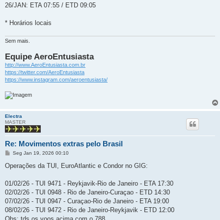
26/JAN: ETA 07:55 / ETD 09:05
* Horários locais
Sem mais.
Equipe AeroEntusiasta
http://www.AeroEntusiasta.com.br
https://twitter.com/AeroEntusiasta
https://www.instagram.com/aeroentusiasta/
Electra
MASTER
Re: Movimentos extras pelo Brasil
M
Seg Jan 19, 2026 00:10
e
n
Operações da TUI, EuroAtlantic e Condor no GIG:
s
a
g
01/02/26 - TUI 9471 - Reykjavik-Rio de Janeiro - ETA 17:30
e
02/02/26 - TUI 0948 - Rio de Janeiro-Curaçao - ETD 14:30
m
07/02/26 - TUI 0947 - Curaçao-Rio de Janeiro - ETA 19:00
08/02/26 - TUI 9472 - Rio de Janeiro-Reykjavik - ETD 12:00
Obs: tds os voos acima com o 788