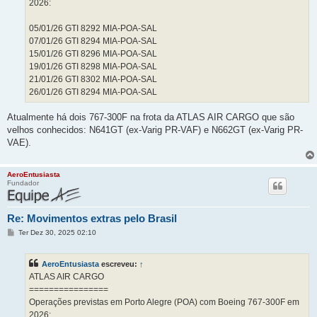
2026:
05/01/26 GTI 8292 MIA-POA-SAL
07/01/26 GTI 8294 MIA-POA-SAL
15/01/26 GTI 8296 MIA-POA-SAL
19/01/26 GTI 8298 MIA-POA-SAL
21/01/26 GTI 8302 MIA-POA-SAL
26/01/26 GTI 8294 MIA-POA-SAL
Atualmente há dois 767-300F na frota da ATLAS AIR CARGO que são
velhos conhecidos: N641GT (ex-Varig PR-VAF) e N662GT (ex-Varig PR-
VAE).
AeroEntusiasta
Fundador
Re: Movimentos extras pelo Brasil
M
Ter Dez 30, 2025 02:10
e
n
s
AeroEntusiasta
escreveu:
↑
a
g
ATLAS AIR CARGO
e
================
m
Operações previstas em Porto Alegre (POA) com Boeing 767-300F em
2026: