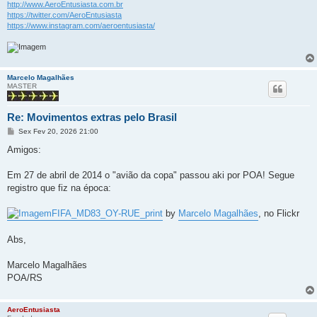
http://www.AeroEntusiasta.com.br
https://twitter.com/AeroEntusiasta
https://www.instagram.com/aeroentusiasta/
Marcelo Magalhães
MASTER
Re: Movimentos extras pelo Brasil
M
Sex Fev 20, 2026 21:00
e
n
Amigos:
s
a
g
Em 27 de abril de 2014 o "avião da copa" passou aki por POA! Segue
e
registro que fiz na época:
m
FIFA_MD83_OY-RUE_print
by
Marcelo Magalhães
, no Flickr
Abs,
Marcelo Magalhães
POA/RS
AeroEntusiasta