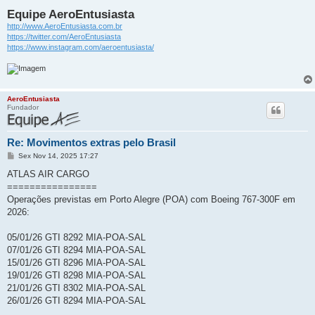
Equipe AeroEntusiasta
http://www.AeroEntusiasta.com.br
https://twitter.com/AeroEntusiasta
https://www.instagram.com/aeroentusiasta/
AeroEntusiasta
Fundador
Re: Movimentos extras pelo Brasil
M
Sex Nov 14, 2025 17:27
e
n
ATLAS AIR CARGO
s
================
a
g
Operações previstas em Porto Alegre (POA) com Boeing 767-300F em
e
2026:
m
05/01/26 GTI 8292 MIA-POA-SAL
07/01/26 GTI 8294 MIA-POA-SAL
15/01/26 GTI 8296 MIA-POA-SAL
19/01/26 GTI 8298 MIA-POA-SAL
21/01/26 GTI 8302 MIA-POA-SAL
26/01/26 GTI 8294 MIA-POA-SAL