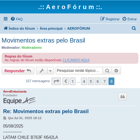
.:: A e r o F ó r u m ::.
FAQ
Registrar
Entrar
P
Índice do fórum
Área principal
AEROFÓRUM
e
Movimentos extras pelo Brasil
s
Moderador:
Moderadores
q
Regras do fórum
u
As regras do fórum estão disponíveis
CLICANDO AQUI
.
i
Pesquisar
Pesquisa 
Responder
s
Página
8
de
8
1
4
5
6
7
8
Anterior
a
157 mensagens
…
r
AeroEntusiasta
Fundador
Re: Movimentos extras pelo Brasil
M
Qui Jul 31, 2025 18:12
e
n
05/08/2025
s
---------------
a
g
LATAM CHILE B763F N542LA