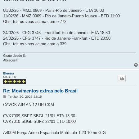
08/02/26 - MMZ 0969 - Paris-Rio de Janeiro - ETA 16:00
11/02/26 - MMZ 0969 - Rio de Janeiro-Puerto Iguazu - ETD 11:00
Obs: tds os voos acima com o 772
24/02/26 - CFG 3746 - Frankfurt-Rio de Janeiro - ETA 18:50
24/02/26 - CFG 3747 - Rio de Janeiro-Frankfurt - ETD 20:50
Obs: tds os voos acima com o 339
Grato desde já!
Abraços!!!
Electra
MASTER
Re: Movimentos extras pelo Brasil
M
Ter Jan 20, 2026 22:15
e
n
CAVOK AIR AN-12 UR-CKM
s
a
g
CVK7009 SBFZ-SBGL 21/01 ETA 13:30
e
CVK7010 SBGL-SBFZ 22/01 ETD 10:00
m
A400M Força Aérea Espanhola Matrícula T.23-10 no GIG: