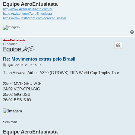
Equipe AeroEntusiasta
http://www.AeroEntusiasta.com.br
https://twitter.com/AeroEntusiasta
https://www.instagram.com/aeroentusiasta/
AeroEntusiasta
Fundador
Re: Movimentos extras pelo Brasil
M
Qui Fev 05, 2026 15:07
e
n
Titan Airways Airbus A320 (G-POWK) FIFA World Cup Trophy Tour
s
a
g
23/02 MVD-GRU-VCP
e
24/02 VCP-GRU-GIG
m
25/02 GIG-BSB
26/02 BSB-SJO
Sem mais.
Equipe AeroEntusiasta