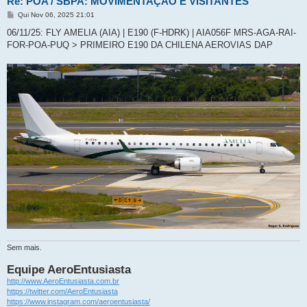
Re: POA / SBPA: MOVIMENTAÇÃO E VISITANTES
M
Qui Nov 06, 2025 21:01
e
n
06/11/25: FLY AMELIA (AIA) | E190 (F-HDRK) | AIA056F MRS-AGA-RAI-
s
FOR-POA-PUQ > PRIMEIRO E190 DA CHILENA AEROVIAS DAP
a
g
e
m
Sem mais.
Equipe AeroEntusiasta
http://www.AeroEntusiasta.com.br
https://twitter.com/AeroEntusiasta
https://www.instagram.com/aeroentusiasta/