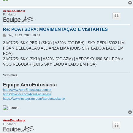
AeroEntusiasta
Fundador
Re: POA / SBPA: MOVIMENTAÇÃO E VISITANTES
M
Seg Jul 21, 2025 19:51
e
n
21/07/25: SKY PERU (SKX) | A320N (CC-DBH) | SKY PERU 5902 LIM-
s
POA > DELEGAÇÃO ALLIANZA LIMA (DOIS SKY LADO A LADO EM
a
g
POA)
e
21/07/25: SKY (SKU) | A320N (CC-AZM) | AEROSKY 690 SCL-POA >
m
VOO REGULAR (DOIS SKY LADO A LADO EM POA)
Sem mais.
Equipe AeroEntusiasta
http://www.AeroEntusiasta.com.br
https://twitter.com/AeroEntusiasta
https://www.instagram.com/aeroentusiasta/
AeroEntusiasta
Fundador