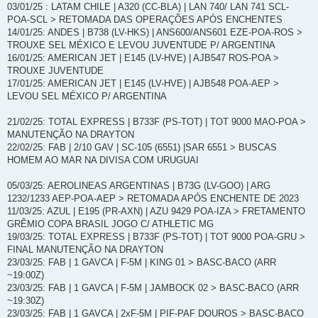
03/01/25 : LATAM CHILE | A320 (CC-BLA) | LAN 740/ LAN 741 SCL-
POA-SCL > RETOMADA DAS OPERAÇÕES APÓS ENCHENTES
14/01/25: ANDES | B738 (LV-HKS) | ANS600/ANS601 EZE-POA-ROS >
TROUXE SEL MÉXICO E LEVOU JUVENTUDE P/ ARGENTINA
16/01/25: AMERICAN JET | E145 (LV-HVE) | AJB547 ROS-POA >
TROUXE JUVENTUDE
17/01/25: AMERICAN JET | E145 (LV-HVE) | AJB548 POA-AEP >
LEVOU SEL MÉXICO P/ ARGENTINA
21/02/25: TOTAL EXPRESS | B733F (PS-TOT) | TOT 9000 MAO-POA >
MANUTENÇÃO NA DRAYTON
22/02/25: FAB | 2/10 GAV | SC-105 (6551) |SAR 6551 > BUSCAS
HOMEM AO MAR NA DIVISA COM URUGUAI
05/03/25: AEROLINEAS ARGENTINAS | B73G (LV-GOO) | ARG
1232/1233 AEP-POA-AEP > RETOMADA APÓS ENCHENTE DE 2023
11/03/25: AZUL | E195 (PR-AXN) | AZU 9429 POA-IZA > FRETAMENTO
GRÊMIO COPA BRASIL JOGO C/ ATHLETIC MG
19/03/25: TOTAL EXPRESS | B733F (PS-TOT) | TOT 9000 POA-GRU >
FINAL MANUTENÇÃO NA DRAYTON
23/03/25: FAB | 1 GAVCA | F-5M | KING 01 > BASC-BACO (ARR
~19:00Z)
23/03/25: FAB | 1 GAVCA | F-5M | JAMBOCK 02 > BASC-BACO (ARR
~19:30Z)
23/03/25: FAB | 1 GAVCA | 2xF-5M | PIF-PAF DOUROS > BASC-BACO