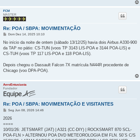
FCM
MASTER
Re: POA / SBPA: MOVIMENTAÇÃO
M
Dom Dez 14, 2025 10:10
e
n
No início da noite de ontem (sábado 13/12/25) havia dois Airbus A330-900
s
da TAP no pátio: CS-TUN (voos TP 3143 LIS-POA e 3144 POA-LIS) e
a
g
CS-TUH (voos TP 117 LIS-POA e 118 POA-LIS).
e
m
Depois chegou o Dassault Falcon 7X matrícula N444R procedente de
Chicago (voo DPA-POA).
AeroEntusiasta
Fundador
Re: POA / SBPA: MOVIMENTAÇÃO E VISITANTES
M
Seg Jun 08, 2026 14:46
e
n
2026
s
====
a
g
10/01/26: JETSMART (JAT) | A321 (CC-DIY) | ROCKSMART 870 SCL-
e
POA-FLN > ALTERNOU POA DVD METEOROLOGIA EM FLN. 50´S C/S
m