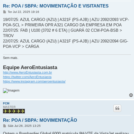
Re: POA / SBPA: MOVIMENTAÇÃO E VISITANTES
M
Ter Jul 22, 2025 19:16
e
n
19/07/25: AZUL CARGO (AZU) | A321F (PS-AJB) | AZU 2092/2093 VCP-
s
POA-SCL > PRIMEIRA OPR A321 CARGO DA EMPRESA EM POA
a
g
22/07/25: FAB | U100 (3702 # 6 ETA) | GUARÁ 02 CCM-POA-BSB >
e
TROV
m
22/07/25: AZUL CARGO (AZU) | A321F (PS-AJB) | AZU 2092/2094 GIG-
POA-VCP > CARGA
Sem mais.
Equipe AeroEntusiasta
http://www.AeroEntusiasta.com.br
https://twitter.com/AeroEntusiasta
https://www.instagram.com/aeroentusiasta/
FCM
MASTER
Re: POA / SBPA: MOVIMENTAÇÃO
M
Sáb Jul 26, 2025 13:25
e
n
Ontem o Bombardier Global 6000 matrícula 9H-VTE da VistaJet realizou