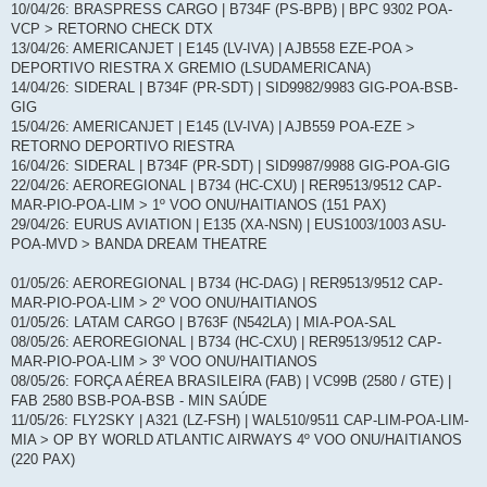
10/04/26: BRASPRESS CARGO | B734F (PS-BPB) | BPC 9302 POA-
VCP > RETORNO CHECK DTX
13/04/26: AMERICANJET | E145 (LV-IVA) | AJB558 EZE-POA >
DEPORTIVO RIESTRA X GREMIO (LSUDAMERICANA)
14/04/26: SIDERAL | B734F (PR-SDT) | SID9982/9983 GIG-POA-BSB-
GIG
15/04/26: AMERICANJET | E145 (LV-IVA) | AJB559 POA-EZE >
RETORNO DEPORTIVO RIESTRA
16/04/26: SIDERAL | B734F (PR-SDT) | SID9987/9988 GIG-POA-GIG
22/04/26: AEROREGIONAL | B734 (HC-CXU) | RER9513/9512 CAP-
MAR-PIO-POA-LIM > 1º VOO ONU/HAITIANOS (151 PAX)
29/04/26: EURUS AVIATION | E135 (XA-NSN) | EUS1003/1003 ASU-
POA-MVD > BANDA DREAM THEATRE
01/05/26: AEROREGIONAL | B734 (HC-DAG) | RER9513/9512 CAP-
MAR-PIO-POA-LIM > 2º VOO ONU/HAITIANOS
01/05/26: LATAM CARGO | B763F (N542LA) | MIA-POA-SAL
08/05/26: AEROREGIONAL | B734 (HC-CXU) | RER9513/9512 CAP-
MAR-PIO-POA-LIM > 3º VOO ONU/HAITIANOS
08/05/26: FORÇA AÉREA BRASILEIRA (FAB) | VC99B (2580 / GTE) |
FAB 2580 BSB-POA-BSB - MIN SAÚDE
11/05/26: FLY2SKY | A321 (LZ-FSH) | WAL510/9511 CAP-LIM-POA-LIM-
MIA > OP BY WORLD ATLANTIC AIRWAYS 4º VOO ONU/HAITIANOS
(220 PAX)