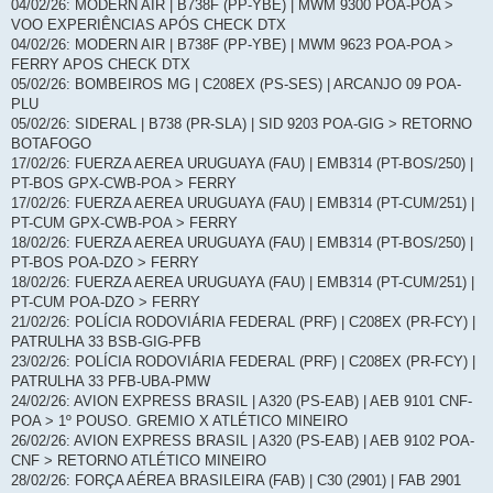
04/02/26: MODERN AIR | B738F (PP-YBE) | MWM 9300 POA-POA >
VOO EXPERIÊNCIAS APÓS CHECK DTX
04/02/26: MODERN AIR | B738F (PP-YBE) | MWM 9623 POA-POA >
FERRY APOS CHECK DTX
05/02/26: BOMBEIROS MG | C208EX (PS-SES) | ARCANJO 09 POA-
PLU
05/02/26: SIDERAL | B738 (PR-SLA) | SID 9203 POA-GIG > RETORNO
BOTAFOGO
17/02/26: FUERZA AEREA URUGUAYA (FAU) | EMB314 (PT-BOS/250) |
PT-BOS GPX-CWB-POA > FERRY
17/02/26: FUERZA AEREA URUGUAYA (FAU) | EMB314 (PT-CUM/251) |
PT-CUM GPX-CWB-POA > FERRY
18/02/26: FUERZA AEREA URUGUAYA (FAU) | EMB314 (PT-BOS/250) |
PT-BOS POA-DZO > FERRY
18/02/26: FUERZA AEREA URUGUAYA (FAU) | EMB314 (PT-CUM/251) |
PT-CUM POA-DZO > FERRY
21/02/26: POLÍCIA RODOVIÁRIA FEDERAL (PRF) | C208EX (PR-FCY) |
PATRULHA 33 BSB-GIG-PFB
23/02/26: POLÍCIA RODOVIÁRIA FEDERAL (PRF) | C208EX (PR-FCY) |
PATRULHA 33 PFB-UBA-PMW
24/02/26: AVION EXPRESS BRASIL | A320 (PS-EAB) | AEB 9101 CNF-
POA > 1º POUSO. GREMIO X ATLÉTICO MINEIRO
26/02/26: AVION EXPRESS BRASIL | A320 (PS-EAB) | AEB 9102 POA-
CNF > RETORNO ATLÉTICO MINEIRO
28/02/26: FORÇA AÉREA BRASILEIRA (FAB) | C30 (2901) | FAB 2901