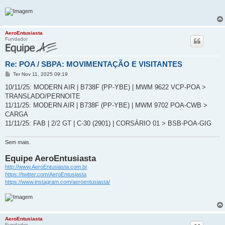
AeroEntusiasta
Fundador
Re: POA / SBPA: MOVIMENTAÇÃO E VISITANTES
M
Ter Nov 11, 2025 09:19
e
n
10/11/25: MODERN AIR | B738F (PP-YBE) | MWM 9622 VCP-POA >
s
TRANSLADO/PERNOITE
a
g
11/11/25: MODERN AIR | B738F (PP-YBE) | MWM 9702 POA-CWB >
e
CARGA
m
11/11/25: FAB | 2/2 GT | C-30 (2901) | CORSÁRIO 01 > BSB-POA-GIG
Sem mais.
Equipe AeroEntusiasta
http://www.AeroEntusiasta.com.br
https://twitter.com/AeroEntusiasta
https://www.instagram.com/aeroentusiasta/
AeroEntusiasta
Fundador