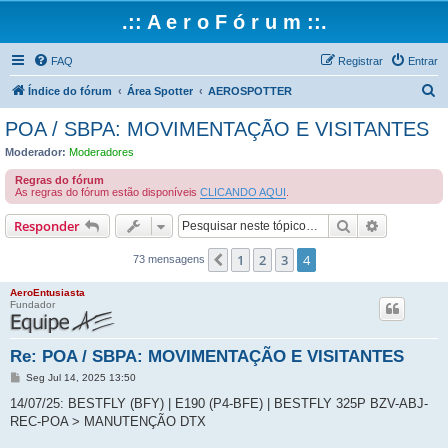
.:: A e r o F ó r u m ::.
FAQ
Registrar
Entrar
P
Índice do fórum
Área Spotter
AEROSPOTTER
e
POA / SBPA: MOVIMENTAÇÃO E VISITANTES
s
Moderador:
Moderadores
q
Regras do fórum
u
As regras do fórum estão disponíveis
CLICANDO AQUI
.
i
Pesquisar
Pesquisa 
Responder
s
1
2
3
4
Anterior
a
73 mensagens
r
AeroEntusiasta
Fundador
Re: POA / SBPA: MOVIMENTAÇÃO E VISITANTES
M
Seg Jul 14, 2025 13:50
e
n
14/07/25: BESTFLY (BFY) | E190 (P4-BFE) | BESTFLY 325P BZV-ABJ-
s
REC-POA > MANUTENÇÃO DTX
a
g