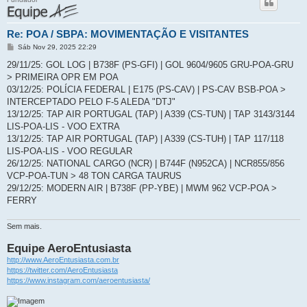
Re: POA / SBPA: MOVIMENTAÇÃO E VISITANTES
M
Sáb Nov 29, 2025 22:29
e
n
29/11/25: GOL LOG | B738F (PS-GFI) | GOL 9604/9605 GRU-POA-GRU
s
> PRIMEIRA OPR EM POA
a
g
03/12/25: POLÍCIA FEDERAL | E175 (PS-CAV) | PS-CAV BSB-POA >
e
INTERCEPTADO PELO F-5 ALEDA "DTJ"
m
13/12/25: TAP AIR PORTUGAL (TAP) | A339 (CS-TUN) | TAP 3143/3144
LIS-POA-LIS - VOO EXTRA
13/12/25: TAP AIR PORTUGAL (TAP) | A339 (CS-TUH) | TAP 117/118
LIS-POA-LIS - VOO REGULAR
26/12/25: NATIONAL CARGO (NCR) | B744F (N952CA) | NCR855/856
VCP-POA-TUN > 48 TON CARGA TAURUS
29/12/25: MODERN AIR | B738F (PP-YBE) | MWM 962 VCP-POA >
FERRY
Sem mais.
Equipe AeroEntusiasta
http://www.AeroEntusiasta.com.br
https://twitter.com/AeroEntusiasta
https://www.instagram.com/aeroentusiasta/