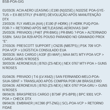
BSB-POA-GIG
01/03/26: ACIA AERO LEASING | E190 (N102SE) | N102SE POA-GYE-
TUS > EX-BESTFLY (P4-BFE) DEVOLUÇÃO APÓS MANUTENÇÃO
DTX
23/03/26: FLY AMELIA (AIA) | E190 (F-HDRK) | F-HDRK PUQ-POA-
FOR-? > RETORNO APÓS WETLEASING AEROVIAS DAP
25/03/26: PRIVADO) | P46T (PR-BMG) | PR-BMG ?-POA > ALTERNADO
SSBN. SAIU DA R29 APÓS POUSO PARANDO NO GRAMADO PROX
"E".
27/03/26: PRESCOTT SUPPORT | CN235 (N857PS) | PSK 709 VCP-
POA-VCP > LOGÍSTICA CONSULADO EUA
30/03/26: MAS CARGO | A33F (EI-MAF) | MAA 8471 MTY-POA-VCP >
CARGA GUNS N´ROSES
30/03/26: AERONEXUS | B763 (ZS-NEX) | NEX 0767 MTY-POA > GUNS
N´ROSES
01/04/26: PRIVADO | T-6 (LV-X642) | SAN FERNANDO-MELO-POA-
SIUA-SBNT > TRANSLADO APÓS COMPRA POR UM BRASILEIRO
02/04/26: AERONEXUS | B763 (ZS-NEX) | NEX 0767 POA-GRU > GUNS
N´ROSES
08/04/26: BRASPRESS CARGO | B734F (PS-BPB) | BPC 9301 VCP-
POA > CHECK DTX
09/04/26: EMBRAER | KC390 (PT-ZNG) | SCL-POA-VCP > RETORNO
FIDAE