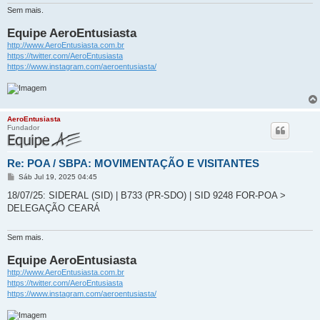
e
m
Sem mais.
Equipe AeroEntusiasta
http://www.AeroEntusiasta.com.br
https://twitter.com/AeroEntusiasta
https://www.instagram.com/aeroentusiasta/
AeroEntusiasta
Fundador
Re: POA / SBPA: MOVIMENTAÇÃO E VISITANTES
M
Sáb Jul 19, 2025 04:45
e
n
18/07/25: SIDERAL (SID) | B733 (PR-SDO) | SID 9248 FOR-POA >
s
DELEGAÇÃO CEARÁ
a
g
e
m
Sem mais.
Equipe AeroEntusiasta
http://www.AeroEntusiasta.com.br
https://twitter.com/AeroEntusiasta
https://www.instagram.com/aeroentusiasta/