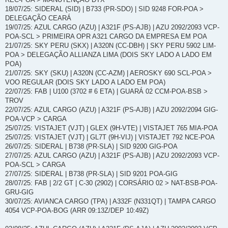
18/07/25: SIDERAL (SID) | B733 (PR-SDO) | SID 9248 FOR-POA >
DELEGAÇÃO CEARÁ
19/07/25: AZUL CARGO (AZU) | A321F (PS-AJB) | AZU 2092/2093 VCP-
POA-SCL > PRIMEIRA OPR A321 CARGO DA EMPRESA EM POA
21/07/25: SKY PERU (SKX) | A320N (CC-DBH) | SKY PERU 5902 LIM-
POA > DELEGAÇÃO ALLIANZA LIMA (DOIS SKY LADO A LADO EM
POA)
21/07/25: SKY (SKU) | A320N (CC-AZM) | AEROSKY 690 SCL-POA >
VOO REGULAR (DOIS SKY LADO A LADO EM POA)
22/07/25: FAB | U100 (3702 # 6 ETA) | GUARÁ 02 CCM-POA-BSB >
TROV
22/07/25: AZUL CARGO (AZU) | A321F (PS-AJB) | AZU 2092/2094 GIG-
POA-VCP > CARGA
25/07/25: VISTAJET (VJT) | GLEX (9H-VTE) | VISTAJET 765 MIA-POA
25/07/25: VISTAJET (VJT) | GL7T (9H-VIJ) | VISTAJET 792 NCE-POA
26/07/25: SIDERAL | B738 (PR-SLA) | SID 9200 GIG-POA
27/07/25: AZUL CARGO (AZU) | A321F (PS-AJB) | AZU 2092/2093 VCP-
POA-SCL > CARGA
27/07/25: SIDERAL | B738 (PR-SLA) | SID 9201 POA-GIG
28/07/25: FAB | 2/2 GT | C-30 (2902) | CORSÁRIO 02 > NAT-BSB-POA-
GRU-GIG
30/07/25: AVIANCA CARGO (TPA) | A332F (N331QT) | TAMPA CARGO
4054 VCP-POA-BOG (ARR 09:13Z/DEP 10:49Z)