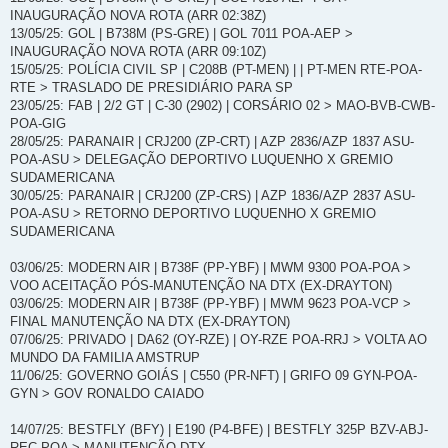
INAUGURAÇÃO NOVA ROTA (ARR 02:38Z)
13/05/25: GOL | B738M (PS-GRE) | GOL 7011 POA-AEP >
INAUGURAÇÃO NOVA ROTA (ARR 09:10Z)
15/05/25: POLÍCIA CIVIL SP | C208B (PT-MEN) | | PT-MEN RTE-POA-
RTE > TRASLADO DE PRESIDIÁRIO PARA SP
23/05/25: FAB | 2/2 GT | C-30 (2902) | CORSÁRIO 02 > MAO-BVB-CWB-
POA-GIG
28/05/25: PARANAIR | CRJ200 (ZP-CRT) | AZP 2836/AZP 1837 ASU-
POA-ASU > DELEGAÇÃO DEPORTIVO LUQUENHO X GREMIO
SUDAMERICANA
30/05/25: PARANAIR | CRJ200 (ZP-CRS) | AZP 1836/AZP 2837 ASU-
POA-ASU > RETORNO DEPORTIVO LUQUENHO X GREMIO
SUDAMERICANA
03/06/25: MODERN AIR | B738F (PP-YBF) | MWM 9300 POA-POA >
VOO ACEITAÇÃO PÓS-MANUTENÇÃO NA DTX (EX-DRAYTON)
03/06/25: MODERN AIR | B738F (PP-YBF) | MWM 9623 POA-VCP >
FINAL MANUTENÇÃO NA DTX (EX-DRAYTON)
07/06/25: PRIVADO | DA62 (OY-RZE) | OY-RZE POA-RRJ > VOLTA AO
MUNDO DA FAMILIA AMSTRUP
11/06/25: GOVERNO GOIÁS | C550 (PR-NFT) | GRIFO 09 GYN-POA-
GYN > GOV RONALDO CAIADO
14/07/25: BESTFLY (BFY) | E190 (P4-BFE) | BESTFLY 325P BZV-ABJ-
REC-POA > MANUTENÇÃO DTX