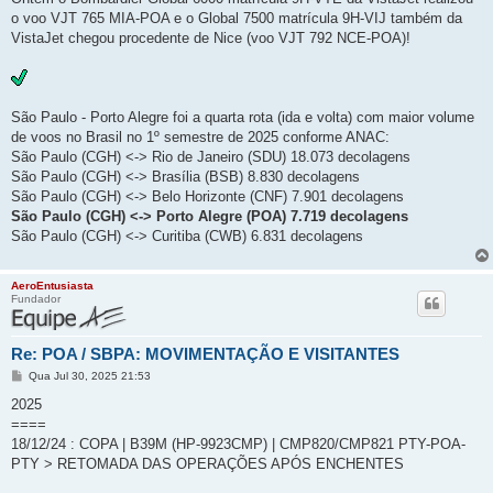
s
o voo VJT 765 MIA-POA e o Global 7500 matrícula 9H-VIJ também da
a
g
VistaJet chegou procedente de Nice (voo VJT 792 NCE-POA)!
e
m
São Paulo - Porto Alegre foi a quarta rota (ida e volta) com maior volume
de voos no Brasil no 1º semestre de 2025 conforme ANAC:
São Paulo (CGH) <-> Rio de Janeiro (SDU) 18.073 decolagens
São Paulo (CGH) <-> Brasília (BSB) 8.830 decolagens
São Paulo (CGH) <-> Belo Horizonte (CNF) 7.901 decolagens
São Paulo (CGH) <-> Porto Alegre (POA) 7.719 decolagens
São Paulo (CGH) <-> Curitiba (CWB) 6.831 decolagens
AeroEntusiasta
Fundador
Re: POA / SBPA: MOVIMENTAÇÃO E VISITANTES
M
Qua Jul 30, 2025 21:53
e
n
2025
s
====
a
g
18/12/24 : COPA | B39M (HP-9923CMP) | CMP820/CMP821 PTY-POA-
e
PTY > RETOMADA DAS OPERAÇÕES APÓS ENCHENTES
m