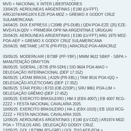
MVD > NACIONAL X INTER LIBERTADORES
23/04/25: AEROLINEAS ARGENTINAS | E190 (LV-FPT)
ARG1074/ARG1974 EZE-POA-MDZ > GREMIO X GODOY CRUZ
SULAMERICANA
24/04/25: DUX EXPRESS | C208B (PS-DUB) | QDV-POA-EZE (25) EZE-
MVD-FLN-QDV > PRIMEIRA OPR NA ARGENTINA E URUGUAI
25/04/25: AEROLINEAS ARGENTINAS | E190 (LV-FPT) ARG 1975 MDZ-
POA-AEP > GREMIO X GODOY CRUZ SULAMERICANA
25/04/25: IMETAME | AT76 (PR-PFD) | ARACRUZ-POA-ARACRUZ
03/05/25: MODERN AIR | B738F (PP-YBF) | MWM 9622 SBKP - SBPA >
MANUTENÇÃO DRAYTON
06/05/25: SIDERAL | B735 (PR-SDH) | SID 9604 POA-MAO >
DELEGAÇÃO INTERNACIONAL (DEP 17:15Z)
06/05/25: LATAM BRASIL | A32N (PR-XBL) | TAM 9516 POA-IQQ >
DELEGAÇÃO ATLÉTICO/MG (DEP 17:35Z)
06/05/25: STAR PERU | B733 (OB-2233P) | SRU 9861 POA-LIM >
DELEGAÇÃO GRÊMIO (DEP 17:45Z)
10/05/25: EXERCITO BRASILEIRO | HM-3 (EBX-4007) | EB 4007 RCG-
ZZZZ > FESTA NACIONAL CAVALARIA 2025.
10/05/25: EXERCITO BRASILEIRO | HA-1 (EBX-1010) | EB 1010 RCG-
ZZZZ > FESTA NACIONAL CAVALARIA 2025.
12/05/25: AEROLINEAS ARGENTINAS | E190 (LV-CDZ) | AR1974 MDZ-
POA > TÍTULOS ARG. DELEGAÇÃO GODOY CRUZ.
12/05/25: GOL | B738M (PS-GRE) | GOL 7010 AEP-POA >