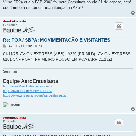
Vi no FR24 que o FAB 2902 foi para Campinas no dia 31 de agosto, será
que também entrou em manutenção na Azul?
AeroEntusiasta
Fundador
Re: POA / SBPA: MOVIMENTAÇÃO E VISITANTES
M
Sáb Nov 01, 2025 18:12
e
n
01/11/25: AVION EXPRESS (AEB) | A320 (PR-MLD) | AVION EXPRESS
s
9101 CNF-POA > PRIMEIRO POUSO EM POA (ARR 21:13Z)
a
g
e
m
Sem mais.
Equipe AeroEntusiasta
http://www.AeroEntusiasta.com.br
https://twitter.com/AeroEntusiasta
https://www.instagram.com/aeroentusiasta/
AeroEntusiasta
Fundador