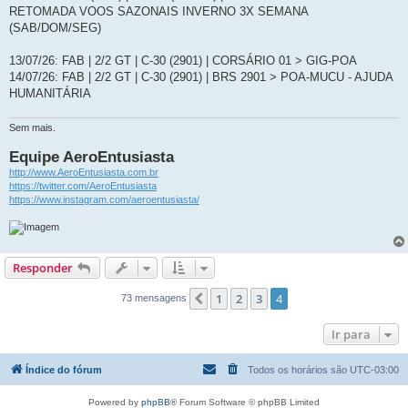
RETOMADA VOOS SAZONAIS INVERNO 3X SEMANA
(SAB/DOM/SEG)
13/07/26: FAB | 2/2 GT | C-30 (2901) | CORSÁRIO 01 > GIG-POA
14/07/26: FAB | 2/2 GT | C-30 (2901) | BRS 2901 > POA-MUCU - AJUDA
HUMANITÁRIA
Sem mais.
Equipe AeroEntusiasta
http://www.AeroEntusiasta.com.br
https://twitter.com/AeroEntusiasta
https://www.instagram.com/aeroentusiasta/
Responder
1
2
3
4
Anterior
73 mensagens
Ir para
Índice do fórum
Todos os horários são
UTC-03:00
Powered by
phpBB
® Forum Software © phpBB Limited