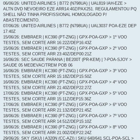
06/06/26: UNITED AIRLINES | B772 (N798UA) | UAL819 IAH-EZE >
ALTN DVD NEVOEIRO EZE ARR14:40Z/PAX251. REGULAMENTOU PQ
SHELL NÃO TINHA PROFISSIONAL HOMOLOGADO P/
ABASTECIMENTO.
07/06/26: UNITED AIRLINES | B772 (N798UA) | UAL3037 POA-EZE DEP
17:40Z
15/06/26: EMBRAER | KC390 (PT-ZNG) | GPX-POA-GXP > 1º VOO
TESTES, SEM CORTE ARR 16:22Z/DEP16:43Z
15/06/26: EMBRAER | KC390 (PT-ZNG) | GPX-POA-GXP > 2º VOO
TESTES, SEM CORTE ARR 23:40Z/DEP00:21Z
16/06/26: SEC SAUDE PARANA | BE200T (PR-KEM) | ?-POA-SJOY >
SAUDE 05 MEDEVAC/TREM POB 06
16/06/26: EMBRAER | KC390 (PT-ZNG) | GPX-POA-GXP > 3º VOO
TESTES, SEM CORTE ARR 15:18Z/DEP15:50Z
16/06/26: EMBRAER | KC390 (PT-ZNG) | GPX-POA-GXP > 4º VOO
TESTES, SEM CORTE ARR 21:40Z/DEP22:27Z
17/06/26: EMBRAER | KC390 (PT-ZNG) | GPX-POA-GXP > 5º VOO
TESTES, SEM CORTE ARR 15:11Z/DEP15:36Z
17/06/26: EMBRAER | KC390 (PT-ZNG) | GPX-POA-GXP > 6º VOO
TESTES, SEM CORTE ARR 21:13Z/DEP21:45Z
18/06/26: EMBRAER | KC390 (PT-ZNG) | GPX-POA-GXP > 7º VOO
TESTES, SEM CORTE ARR 14:51Z/DEP15:10Z
18/06/26: EMBRAER | KC390 (PT-ZNG) | GPX-POA-GXP > 8º VOO
TESTES, SEM CORTE ARR 21:00Z/DEP22:24Z
29/06/26: SKY (SKU) | A320N (CC-AZI) | SKU 640/641 SCL-POA-SCL >