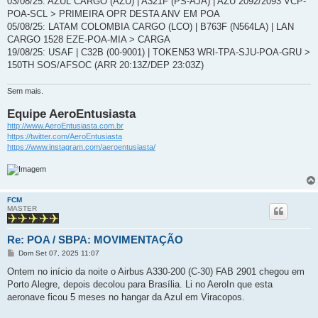
03/08/25: AZUL CARGO (AZU) | A321F (PS-AJA) | AZU 2092/2093 VCP-
POA-SCL > PRIMEIRA OPR DESTA ANV EM POA
05/08/25: LATAM COLOMBIA CARGO (LCO) | B763F (N564LA) | LAN
CARGO 1528 EZE-POA-MIA > CARGA
19/08/25: USAF | C32B (00-9001) | TOKEN53 WRI-TPA-SJU-POA-GRU >
150TH SOS/AFSOC (ARR 20:13Z/DEP 23:03Z)
Sem mais.
Equipe AeroEntusiasta
http://www.AeroEntusiasta.com.br
https://twitter.com/AeroEntusiasta
https://www.instagram.com/aeroentusiasta/
FCM
MASTER
Re: POA / SBPA: MOVIMENTAÇÃO
M
Dom Set 07, 2025 11:07
e
n
Ontem no início da noite o Airbus A330-200 (C-30) FAB 2901 chegou em
s
Porto Alegre, depois decolou para Brasília. Li no AeroIn que esta
a
g
aeronave ficou 5 meses no hangar da Azul em Viracopos.
e
m