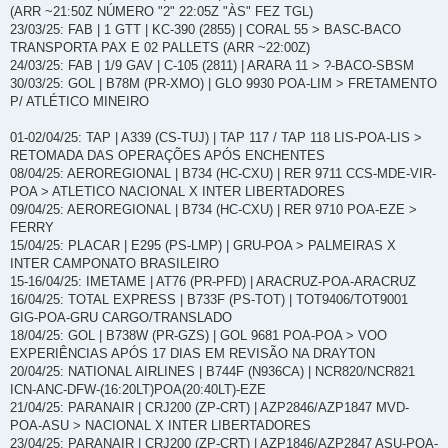
(ARR ~21:50Z NÚMERO "2" 22:05Z "ÀS" FEZ TGL)
23/03/25: FAB | 1 GTT | KC-390 (2855) | CORAL 55 > BASC-BACO
TRANSPORTA PAX E 02 PALLETS (ARR ~22:00Z)
24/03/25: FAB | 1/9 GAV | C-105 (2811) | ARARA 11 > ?-BACO-SBSM
30/03/25: GOL | B78M (PR-XMO) | GLO 9930 POA-LIM > FRETAMENTO
P/ ATLÉTICO MINEIRO
01-02/04/25: TAP | A339 (CS-TUJ) | TAP 117 / TAP 118 LIS-POA-LIS >
RETOMADA DAS OPERAÇÕES APÓS ENCHENTES
08/04/25: AEROREGIONAL | B734 (HC-CXU) | RER 9711 CCS-MDE-VIR-
POA > ATLETICO NACIONAL X INTER LIBERTADORES
09/04/25: AEROREGIONAL | B734 (HC-CXU) | RER 9710 POA-EZE >
FERRY
15/04/25: PLACAR | E295 (PS-LMP) | GRU-POA > PALMEIRAS X
INTER CAMPONATO BRASILEIRO
15-16/04/25: IMETAME | AT76 (PR-PFD) | ARACRUZ-POA-ARACRUZ
16/04/25: TOTAL EXPRESS | B733F (PS-TOT) | TOT9406/TOT9001
GIG-POA-GRU CARGO/TRANSLADO
18/04/25: GOL | B738W (PR-GZS) | GOL 9681 POA-POA > VOO
EXPERIÊNCIAS APÓS 17 DIAS EM REVISÃO NA DRAYTON
20/04/25: NATIONAL AIRLINES | B744F (N936CA) | NCR820/NCR821
ICN-ANC-DFW-(16:20LT)POA(20:40LT)-EZE
21/04/25: PARANAIR | CRJ200 (ZP-CRT) | AZP2846/AZP1847 MVD-
POA-ASU > NACIONAL X INTER LIBERTADORES
23/04/25: PARANAIR | CRJ200 (ZP-CRT) | AZP1846/AZP2847 ASU-POA-