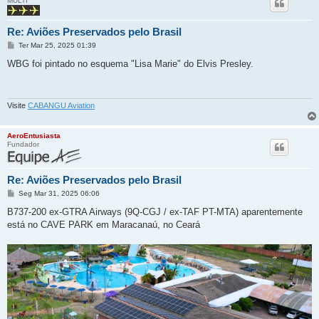
MULTI
Re: Aviões Preservados pelo Brasil
M
Ter Mar 25, 2025 01:39
e
n
WBG foi pintado no esquema "Lisa Marie" do Elvis Presley.
s
a
g
e
m
Visite
CABANGU Aviation
AeroEntusiasta
Fundador
Re: Aviões Preservados pelo Brasil
M
Seg Mar 31, 2025 06:06
e
n
B737-200 ex-GTRA Airways (9Q-CGJ / ex-TAF PT-MTA) aparentemente
s
está no CAVE PARK em Maracanaú, no Ceará
a
g
e
m