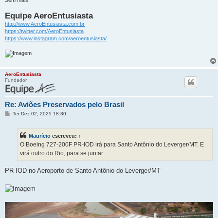
Equipe AeroEntusiasta
http://www.AeroEntusiasta.com.br
https://twitter.com/AeroEntusiasta
https://www.instagram.com/aeroentusiasta/
AeroEntusiasta
Fundador
Re: Aviões Preservados pelo Brasil
M
Ter Dez 02, 2025 18:30
e
n
s
Maurício
escreveu:
↑
a
g
O Boeing 727-200F PR-IOD irá para Santo Antônio do Leverger/MT. E
e
virá outro do Rio, para se juntar.
m
PR-IOD no Aeroporto de Santo Antônio do Leverger/MT