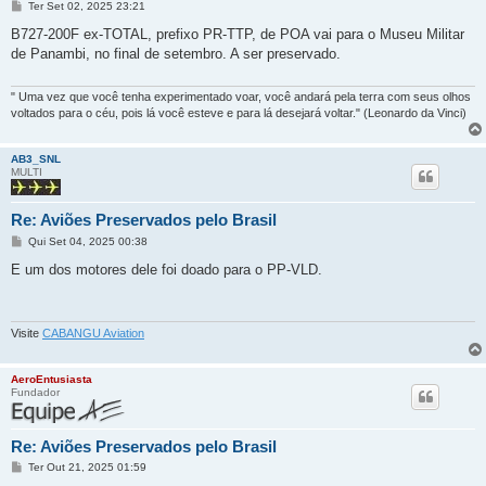
M
Ter Set 02, 2025 23:21
e
n
B727-200F ex-TOTAL, prefixo PR-TTP, de POA vai para o Museu Militar
s
de Panambi, no final de setembro. A ser preservado.
a
g
e
m
" Uma vez que você tenha experimentado voar, você andará pela terra com seus olhos
voltados para o céu, pois lá você esteve e para lá desejará voltar." (Leonardo da Vinci)
AB3_SNL
MULTI
Re: Aviões Preservados pelo Brasil
M
Qui Set 04, 2025 00:38
e
n
E um dos motores dele foi doado para o PP-VLD.
s
a
g
e
m
Visite
CABANGU Aviation
AeroEntusiasta
Fundador
Re: Aviões Preservados pelo Brasil
M
Ter Out 21, 2025 01:59
e