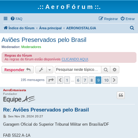
.:: A e r o F ó r u m ::.
FAQ
Registrar
Entrar
P
Índice do fórum
Área principal
AERONOSTALGIA
e
Aviões Preservados pelo Brasil
s
Moderador:
Moderadores
q
Regras do fórum
u
As regras do fórum estão disponíveis
CLICANDO AQUI
.
i
Pesquisar
Pesquisa 
Responder
s
Página
9
de
10
1
6
7
8
9
10
Anterior
Próximo
a
195 mensagens
…
r
AeroEntusiasta
Fundador
Re: Aviões Preservados pelo Brasil
M
Sex Nov 29, 2024 20:27
e
n
Garagem Oficial do Superior Tribunal Militar em Brasília/DF
s
a
g
FAB 5522 A-1A