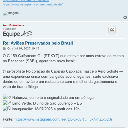
https://www.instagram.com/aeroentusiasta/
AeroEntusiasta
Fundador
Re: Aviões Preservados pelo Brasil
M
Qua Jul 16, 2025 19:45
e
n
O G-159 Gulfstream G-I (PT-KYF) que esteve por anos esteve ao relento
s
no Bacacheri (SBBI), agora tem novo local:
a
g
e
@aerosofiste No coração do Caparaó Capixaba, nasce o Aero Sofiste —
m
uma experiência única com bangalôs aconchegantes, suíte exclusiva
dentro de um avião e um restaurante com o melhor da gastronomia e
vista de tirar o fôlego.
Natureza, conforto e originalidade em um só lugar.
Limo Verde, Divino de São Lourenço – ES
Inauguração: 18/07/2025 a partir das 19h
Fonte:
https://www.instagram.com/reel/DL-8xdyR ... JkNmZ5ODJi