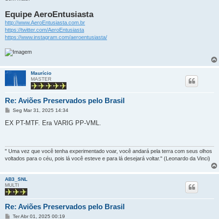
Equipe AeroEntusiasta
http://www.AeroEntusiasta.com.br
https://twitter.com/AeroEntusiasta
https://www.instagram.com/aeroentusiasta/
Maurício
MASTER
Re: Aviões Preservados pelo Brasil
M
Seg Mar 31, 2025 14:34
e
n
EX PT-MTF. Era VARIG PP-VML.
s
a
g
e
m
" Uma vez que você tenha experimentado voar, você andará pela terra com seus olhos
voltados para o céu, pois lá você esteve e para lá desejará voltar." (Leonardo da Vinci)
AB3_SNL
MULTI
Re: Aviões Preservados pelo Brasil
M
Ter Abr 01, 2025 00:19