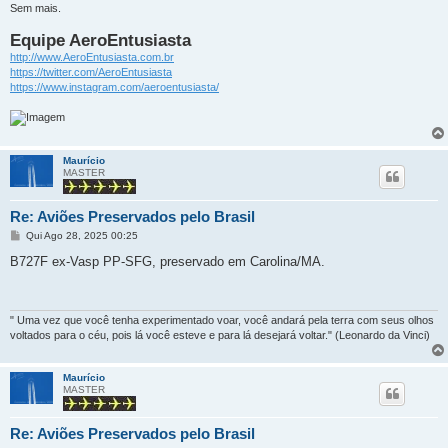
Sem mais.
Equipe AeroEntusiasta
http://www.AeroEntusiasta.com.br
https://twitter.com/AeroEntusiasta
https://www.instagram.com/aeroentusiasta/
Maurício
MASTER
Re: Aviões Preservados pelo Brasil
M
Qui Ago 28, 2025 00:25
e
n
B727F ex-Vasp PP-SFG, preservado em Carolina/MA.
s
a
g
e
m
" Uma vez que você tenha experimentado voar, você andará pela terra com seus olhos
voltados para o céu, pois lá você esteve e para lá desejará voltar." (Leonardo da Vinci)
Maurício
MASTER
Re: Aviões Preservados pelo Brasil