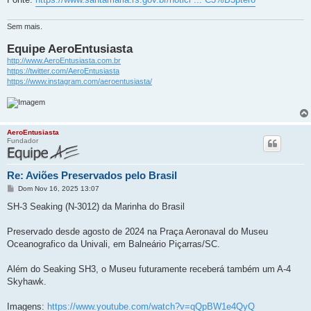
Sem mais.
Equipe AeroEntusiasta
http://www.AeroEntusiasta.com.br
https://twitter.com/AeroEntusiasta
https://www.instagram.com/aeroentusiasta/
AeroEntusiasta
Fundador
Re: Aviões Preservados pelo Brasil
M
Dom Nov 16, 2025 13:07
e
n
SH-3 Seaking (N-3012) da Marinha do Brasil
s
a
g
Preservado desde agosto de 2024 na Praça Aeronaval do Museu
e
Oceanografico da Univali, em Balneário Piçarras/SC.
m
Além do Seaking SH3, o Museu futuramente receberá também um A-4
Skyhawk.
Imagens:
https://www.youtube.com/watch?v=qQpBW1e4QyQ