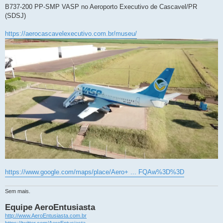
n
B737-200 PP-SMP VASP no Aeroporto Executivo de Cascavel/PR
s
(SDSJ)
a
g
e
https://aerocascavelexecutivo.com.br/museu/
m
https://www.google.com/maps/place/Aero+ ... FQAw%3D%3D
Sem mais.
Equipe AeroEntusiasta
http://www.AeroEntusiasta.com.br
https://twitter.com/AeroEntusiasta