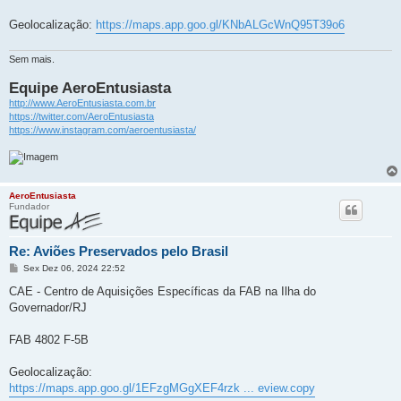
e
m
Geolocalização:
https://maps.app.goo.gl/KNbALGcWnQ95T39o6
Sem mais.
Equipe AeroEntusiasta
http://www.AeroEntusiasta.com.br
https://twitter.com/AeroEntusiasta
https://www.instagram.com/aeroentusiasta/
AeroEntusiasta
Fundador
Re: Aviões Preservados pelo Brasil
M
Sex Dez 06, 2024 22:52
e
n
CAE - Centro de Aquisições Específicas da FAB na Ilha do
s
Governador/RJ
a
g
e
FAB 4802 F-5B
m
Geolocalização:
https://maps.app.goo.gl/1EFzgMGgXEF4rzk ... eview.copy