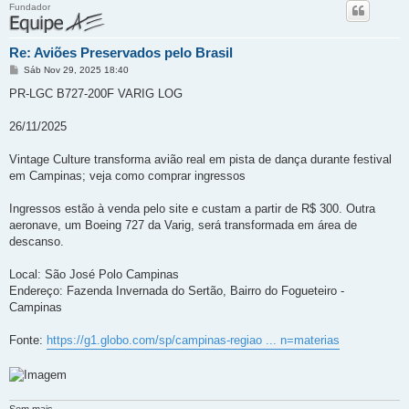
Fundador
Re: Aviões Preservados pelo Brasil
M
Sáb Nov 29, 2025 18:40
e
n
PR-LGC B727-200F VARIG LOG
s
a
g
26/11/2025
e
m
Vintage Culture transforma avião real em pista de dança durante festival
em Campinas; veja como comprar ingressos
Ingressos estão à venda pelo site e custam a partir de R$ 300. Outra
aeronave, um Boeing 727 da Varig, será transformada em área de
descanso.
Local: São José Polo Campinas
Endereço: Fazenda Invernada do Sertão, Bairro do Fogueteiro -
Campinas
Fonte:
https://g1.globo.com/sp/campinas-regiao ... n=materias
Sem mais.