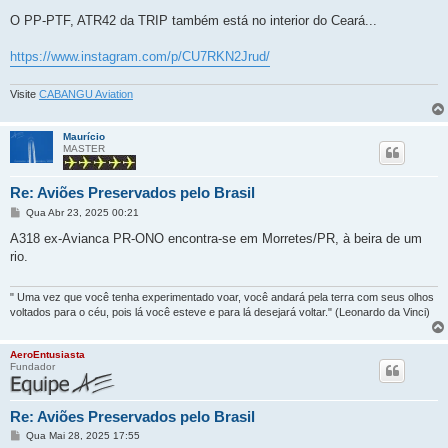
e
n
O PP-PTF, ATR42 da TRIP também está no interior do Ceará...
s
a
g
https://www.instagram.com/p/CU7RKN2Jrud/
e
m
Visite
CABANGU Aviation
Maurício
MASTER
Re: Aviões Preservados pelo Brasil
M
Qua Abr 23, 2025 00:21
e
n
A318 ex-Avianca PR-ONO encontra-se em Morretes/PR, à beira de um
s
rio.
a
g
e
m
" Uma vez que você tenha experimentado voar, você andará pela terra com seus olhos
voltados para o céu, pois lá você esteve e para lá desejará voltar." (Leonardo da Vinci)
AeroEntusiasta
Fundador
Re: Aviões Preservados pelo Brasil
M
Qua Mai 28, 2025 17:55
e