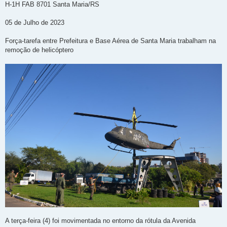
n
H-1H FAB 8701 Santa Maria/RS
s
a
g
05 de Julho de 2023
e
m
Força-tarefa entre Prefeitura e Base Aérea de Santa Maria trabalham na
remoção de helicóptero
A terça-feira (4) foi movimentada no entorno da rótula da Avenida