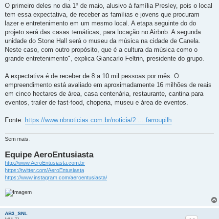
O primeiro deles no dia 1º de maio, alusivo à família Presley, pois o local
tem essa expectativa, de receber as famílias e jovens que procuram
lazer e entretenimento em um mesmo local. A etapa seguinte do do
projeto será das casas temáticas, para locação no Airbnb. A segunda
unidade do Stone Hall será o museu da música na cidade de Canela.
Neste caso, com outro propósito, que é a cultura da música como o
grande entretenimento", explica Giancarlo Feltrin, presidente do grupo.
A expectativa é de receber de 8 a 10 mil pessoas por mês. O
empreendimento está avaliado em aproximadamente 16 milhões de reais
em cinco hectares de área, casa centenária, restaurante, cantina para
eventos, trailer de fast-food, choperia, museu e área de eventos.
Fonte:
https://www.nbnoticias.com.br/noticia/2 ... farroupilh
Sem mais.
Equipe AeroEntusiasta
http://www.AeroEntusiasta.com.br
https://twitter.com/AeroEntusiasta
https://www.instagram.com/aeroentusiasta/
AB3_SNL