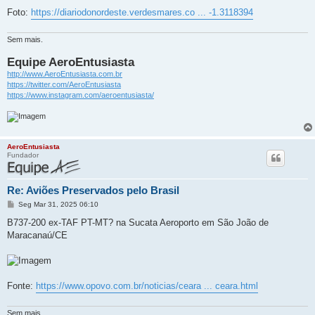
Foto:
https://diariodonordeste.verdesmares.co ... -1.3118394
Sem mais.
Equipe AeroEntusiasta
http://www.AeroEntusiasta.com.br
https://twitter.com/AeroEntusiasta
https://www.instagram.com/aeroentusiasta/
AeroEntusiasta
Fundador
Re: Aviões Preservados pelo Brasil
M
Seg Mar 31, 2025 06:10
e
n
B737-200 ex-TAF PT-MT? na Sucata Aeroporto em São João de
s
Maracanaú/CE
a
g
e
m
Fonte:
https://www.opovo.com.br/noticias/ceara ... ceara.html
Sem mais.