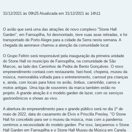
31/12/2021 às 09h25 Atualizada em 31/12/2021 às 14h11
O avião que será uma das atrações do novo complexo "Stone Hall
Garden", em Farroupilha, foi desmontado, teve suas asas retiradas, e foi
transportado de Porto Alegre para a cidade da Serra nesta semana. A
chegada da aeronave chamou a atenção da comunidade local.
O Grupo Feltrin será responsável pela inauguração da primeira unidade
do Stone Hall no município de Farroupilha, na comunidade de São
Marcos, ao lado dos Caminhos de Pedra de Bento Gonçalves. O novo
empreendimento contará com restaurante, fast-food, choperia, museu da
música, memorabilia voltada para o entretenimento, carrosel pra crianças
e, ainda, com locais para fotos no avião, ônibus, caminhão, carros e
motos antigas. Uma loja de souvenirs da marca também estão no
projeto. A grande atração é o modelo garden de lazer, com os serviços
gastronômicos e shows ao vivo.
A abertura do empreendimento para o grande público será no dia 1º de
maio de 2022, data do casamento de Elvis e Priscilla Presley. "O Stone
Hall foi concebido para ser o museu da música, mas com a pandemia
sentimos a necessidade do modelo garden. Por isso, lançaremos o Stone
Hall Garden em Farroupilha e o Stone Hall Museu da Música em Canela.