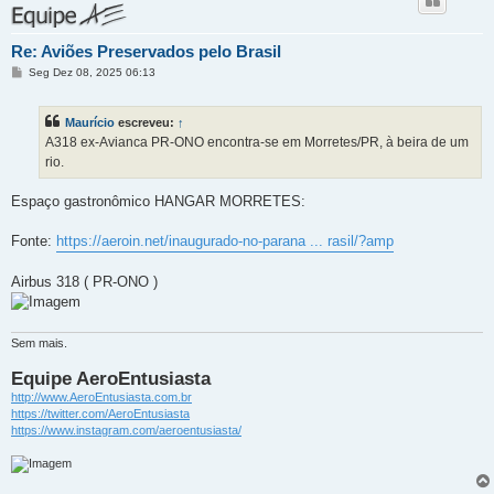
Re: Aviões Preservados pelo Brasil
M
Seg Dez 08, 2025 06:13
e
n
s
Maurício
escreveu:
↑
a
g
A318 ex-Avianca PR-ONO encontra-se em Morretes/PR, à beira de um
e
rio.
m
Espaço gastronômico HANGAR MORRETES:
Fonte:
https://aeroin.net/inaugurado-no-parana ... rasil/?amp
Airbus 318 ( PR-ONO )
Sem mais.
Equipe AeroEntusiasta
http://www.AeroEntusiasta.com.br
https://twitter.com/AeroEntusiasta
https://www.instagram.com/aeroentusiasta/