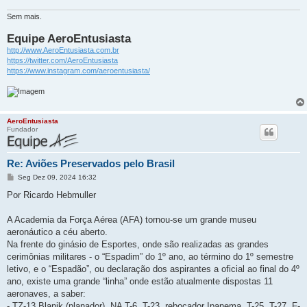
Sem mais.
Equipe AeroEntusiasta
http://www.AeroEntusiasta.com.br
https://twitter.com/AeroEntusiasta
https://www.instagram.com/aeroentusiasta/
AeroEntusiasta
Fundador
Re: Aviões Preservados pelo Brasil
M
Seg Dez 09, 2024 16:32
e
n
Por Ricardo Hebmuller
s
a
g
A Academia da Força Aérea (AFA) tornou-se um grande museu
e
aeronáutico a céu aberto.
m
Na frente do ginásio de Esportes, onde são realizadas as grandes
cerimônias militares - o “Espadim” do 1º ano, ao término do 1º semestre
letivo, e o “Espadão”, ou declaração dos aspirantes a oficial ao final do 4º
ano, existe uma grande “linha” onde estão atualmente dispostas 11
aeronaves, a saber:
- TZ-13 Blanik (planador), NA T-6, T-23, rebocador Ipanema, T-25, T-27, F-