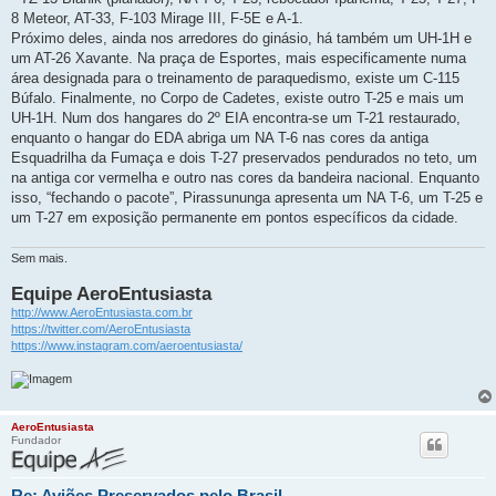
8 Meteor, AT-33, F-103 Mirage III, F-5E e A-1.
Próximo deles, ainda nos arredores do ginásio, há também um UH-1H e
um AT-26 Xavante. Na praça de Esportes, mais especificamente numa
área designada para o treinamento de paraquedismo, existe um C-115
Búfalo. Finalmente, no Corpo de Cadetes, existe outro T-25 e mais um
UH-1H. Num dos hangares do 2º EIA encontra-se um T-21 restaurado,
enquanto o hangar do EDA abriga um NA T-6 nas cores da antiga
Esquadrilha da Fumaça e dois T-27 preservados pendurados no teto, um
na antiga cor vermelha e outro nas cores da bandeira nacional. Enquanto
isso, “fechando o pacote”, Pirassununga apresenta um NA T-6, um T-25 e
um T-27 em exposição permanente em pontos específicos da cidade.
Sem mais.
Equipe AeroEntusiasta
http://www.AeroEntusiasta.com.br
https://twitter.com/AeroEntusiasta
https://www.instagram.com/aeroentusiasta/
AeroEntusiasta
Fundador
Re: Aviões Preservados pelo Brasil