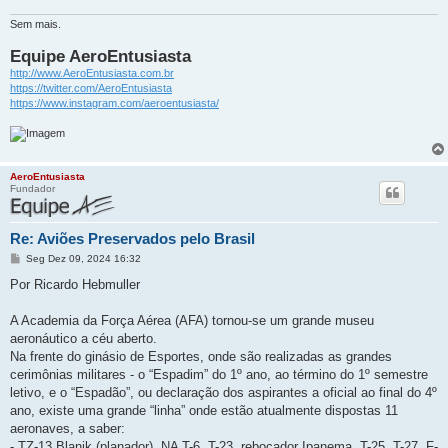
Sem mais.
Equipe AeroEntusiasta
http://www.AeroEntusiasta.com.br
https://twitter.com/AeroEntusiasta
https://www.instagram.com/aeroentusiasta/
AeroEntusiasta
Fundador
Re: Aviões Preservados pelo Brasil
M
Seg Dez 09, 2024 16:32
e
n
Por Ricardo Hebmuller
s
a
g
A Academia da Força Aérea (AFA) tornou-se um grande museu
e
aeronáutico a céu aberto.
m
Na frente do ginásio de Esportes, onde são realizadas as grandes
cerimônias militares - o “Espadim” do 1º ano, ao término do 1º semestre
letivo, e o “Espadão”, ou declaração dos aspirantes a oficial ao final do 4º
ano, existe uma grande “linha” onde estão atualmente dispostas 11
aeronaves, a saber:
- TZ-13 Blanik (planador), NA T-6, T-23, rebocador Ipanema, T-25, T-27, F-