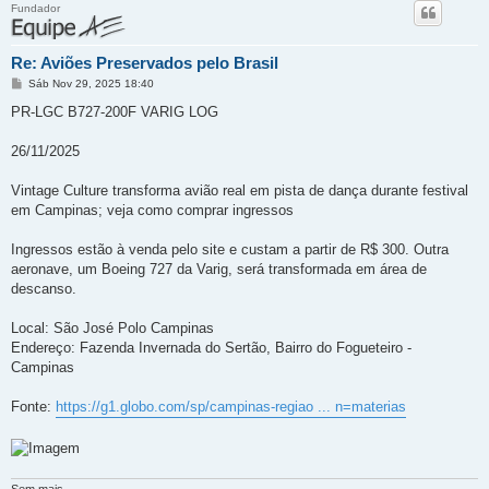
Fundador
Re: Aviões Preservados pelo Brasil
M
Sáb Nov 29, 2025 18:40
e
n
PR-LGC B727-200F VARIG LOG
s
a
g
26/11/2025
e
m
Vintage Culture transforma avião real em pista de dança durante festival
em Campinas; veja como comprar ingressos
Ingressos estão à venda pelo site e custam a partir de R$ 300. Outra
aeronave, um Boeing 727 da Varig, será transformada em área de
descanso.
Local: São José Polo Campinas
Endereço: Fazenda Invernada do Sertão, Bairro do Fogueteiro -
Campinas
Fonte:
https://g1.globo.com/sp/campinas-regiao ... n=materias
Sem mais.