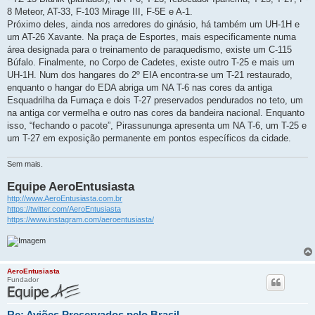
8 Meteor, AT-33, F-103 Mirage III, F-5E e A-1.
Próximo deles, ainda nos arredores do ginásio, há também um UH-1H e
um AT-26 Xavante. Na praça de Esportes, mais especificamente numa
área designada para o treinamento de paraquedismo, existe um C-115
Búfalo. Finalmente, no Corpo de Cadetes, existe outro T-25 e mais um
UH-1H. Num dos hangares do 2º EIA encontra-se um T-21 restaurado,
enquanto o hangar do EDA abriga um NA T-6 nas cores da antiga
Esquadrilha da Fumaça e dois T-27 preservados pendurados no teto, um
na antiga cor vermelha e outro nas cores da bandeira nacional. Enquanto
isso, “fechando o pacote”, Pirassununga apresenta um NA T-6, um T-25 e
um T-27 em exposição permanente em pontos específicos da cidade.
Sem mais.
Equipe AeroEntusiasta
http://www.AeroEntusiasta.com.br
https://twitter.com/AeroEntusiasta
https://www.instagram.com/aeroentusiasta/
AeroEntusiasta
Fundador
Re: Aviões Preservados pelo Brasil