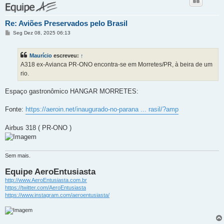
Re: Aviões Preservados pelo Brasil
M
Seg Dez 08, 2025 06:13
e
n
s
Maurício
escreveu:
↑
a
g
A318 ex-Avianca PR-ONO encontra-se em Morretes/PR, à beira de um
e
rio.
m
Espaço gastronômico HANGAR MORRETES:
Fonte:
https://aeroin.net/inaugurado-no-parana ... rasil/?amp
Airbus 318 ( PR-ONO )
Sem mais.
Equipe AeroEntusiasta
http://www.AeroEntusiasta.com.br
https://twitter.com/AeroEntusiasta
https://www.instagram.com/aeroentusiasta/