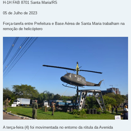
n
H-1H FAB 8701 Santa Maria/RS
s
a
g
05 de Julho de 2023
e
m
Força-tarefa entre Prefeitura e Base Aérea de Santa Maria trabalham na
remoção de helicóptero
A terça-feira (4) foi movimentada no entorno da rótula da Avenida