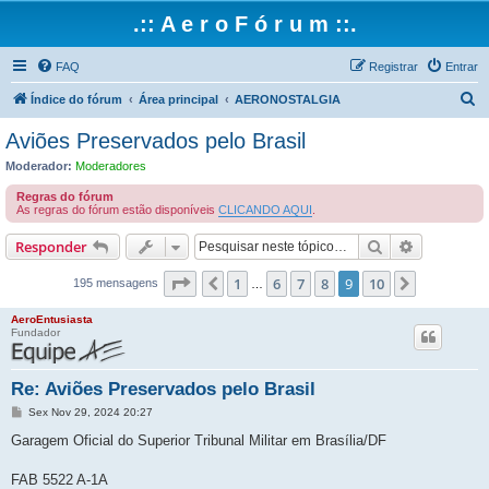
.:: A e r o F ó r u m ::.
FAQ
Registrar
Entrar
P
Índice do fórum
Área principal
AERONOSTALGIA
e
Aviões Preservados pelo Brasil
s
Moderador:
Moderadores
q
Regras do fórum
u
As regras do fórum estão disponíveis
CLICANDO AQUI
.
i
Pesquisar
Pesquisa 
Responder
s
Página
9
de
10
1
6
7
8
9
10
Anterior
Próximo
a
195 mensagens
…
r
AeroEntusiasta
Fundador
Re: Aviões Preservados pelo Brasil
M
Sex Nov 29, 2024 20:27
e
n
Garagem Oficial do Superior Tribunal Militar em Brasília/DF
s
a
g
FAB 5522 A-1A