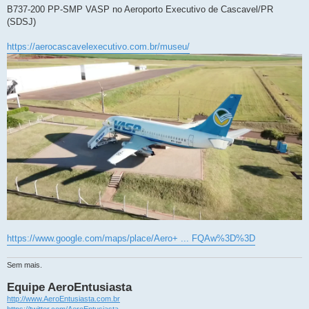
n
B737-200 PP-SMP VASP no Aeroporto Executivo de Cascavel/PR
s
(SDSJ)
a
g
e
https://aerocascavelexecutivo.com.br/museu/
m
https://www.google.com/maps/place/Aero+ ... FQAw%3D%3D
Sem mais.
Equipe AeroEntusiasta
http://www.AeroEntusiasta.com.br
https://twitter.com/AeroEntusiasta