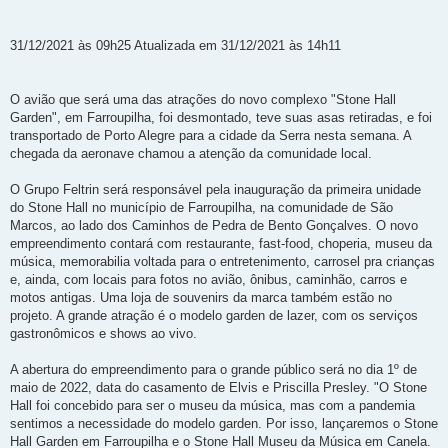
31/12/2021 às 09h25 Atualizada em 31/12/2021 às 14h11
O avião que será uma das atrações do novo complexo "Stone Hall
Garden", em Farroupilha, foi desmontado, teve suas asas retiradas, e foi
transportado de Porto Alegre para a cidade da Serra nesta semana. A
chegada da aeronave chamou a atenção da comunidade local.
O Grupo Feltrin será responsável pela inauguração da primeira unidade
do Stone Hall no município de Farroupilha, na comunidade de São
Marcos, ao lado dos Caminhos de Pedra de Bento Gonçalves. O novo
empreendimento contará com restaurante, fast-food, choperia, museu da
música, memorabilia voltada para o entretenimento, carrosel pra crianças
e, ainda, com locais para fotos no avião, ônibus, caminhão, carros e
motos antigas. Uma loja de souvenirs da marca também estão no
projeto. A grande atração é o modelo garden de lazer, com os serviços
gastronômicos e shows ao vivo.
A abertura do empreendimento para o grande público será no dia 1º de
maio de 2022, data do casamento de Elvis e Priscilla Presley. "O Stone
Hall foi concebido para ser o museu da música, mas com a pandemia
sentimos a necessidade do modelo garden. Por isso, lançaremos o Stone
Hall Garden em Farroupilha e o Stone Hall Museu da Música em Canela.