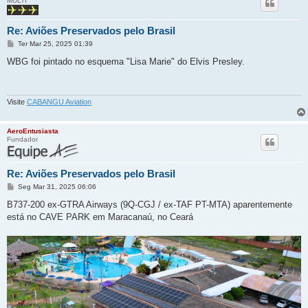
MULTI
Re: Aviões Preservados pelo Brasil
M
Ter Mar 25, 2025 01:39
e
n
WBG foi pintado no esquema "Lisa Marie" do Elvis Presley.
s
a
g
e
m
Visite
CABANGU Aviation
AeroEntusiasta
Fundador
Re: Aviões Preservados pelo Brasil
M
Seg Mar 31, 2025 06:06
e
n
B737-200 ex-GTRA Airways (9Q-CGJ / ex-TAF PT-MTA) aparentemente
s
está no CAVE PARK em Maracanaú, no Ceará
a
g
e
m