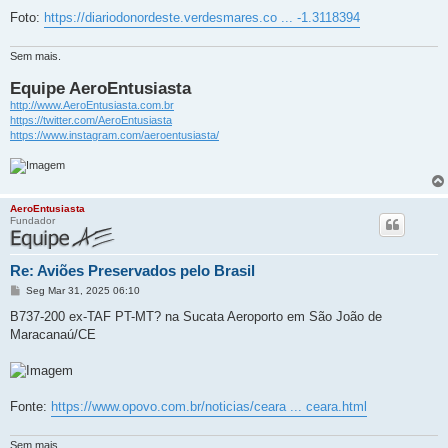
Foto:
https://diariodonordeste.verdesmares.co ... -1.3118394
Sem mais.
Equipe AeroEntusiasta
http://www.AeroEntusiasta.com.br
https://twitter.com/AeroEntusiasta
https://www.instagram.com/aeroentusiasta/
AeroEntusiasta
Fundador
Re: Aviões Preservados pelo Brasil
M
Seg Mar 31, 2025 06:10
e
n
B737-200 ex-TAF PT-MT? na Sucata Aeroporto em São João de
s
Maracanaú/CE
a
g
e
m
Fonte:
https://www.opovo.com.br/noticias/ceara ... ceara.html
Sem mais.