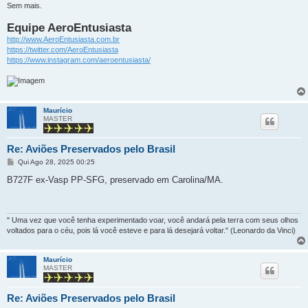
Sem mais.
Equipe AeroEntusiasta
http://www.AeroEntusiasta.com.br
https://twitter.com/AeroEntusiasta
https://www.instagram.com/aeroentusiasta/
Maurício
MASTER
Re: Aviões Preservados pelo Brasil
M
Qui Ago 28, 2025 00:25
e
n
B727F ex-Vasp PP-SFG, preservado em Carolina/MA.
s
a
g
e
m
" Uma vez que você tenha experimentado voar, você andará pela terra com seus olhos
voltados para o céu, pois lá você esteve e para lá desejará voltar." (Leonardo da Vinci)
Maurício
MASTER
Re: Aviões Preservados pelo Brasil