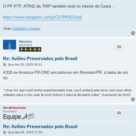
e
n
O PP-PTF, ATR42 da TRIP também está no interior do Ceará...
s
a
g
https://www.instagram.com/p/CU7RKN2Jrud/
e
m
Visite
CABANGU Aviation
Maurício
MASTER
Re: Aviões Preservados pelo Brasil
M
Qua Abr 23, 2025 00:21
e
n
A318 ex-Avianca PR-ONO encontra-se em Morretes/PR, à beira de um
s
rio.
a
g
e
m
" Uma vez que você tenha experimentado voar, você andará pela terra com seus olhos
voltados para o céu, pois lá você esteve e para lá desejará voltar." (Leonardo da Vinci)
AeroEntusiasta
Fundador
Re: Aviões Preservados pelo Brasil
M
Qua Mai 28, 2025 17:55
e