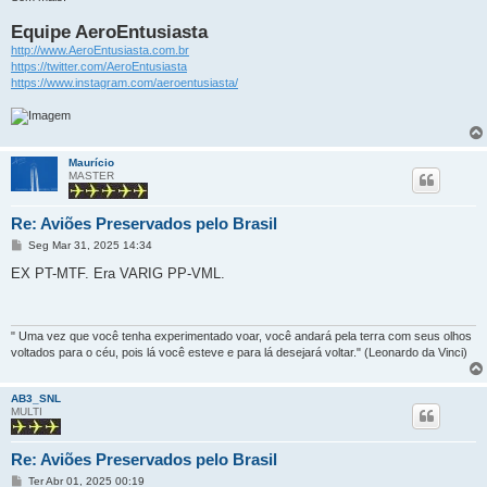
Equipe AeroEntusiasta
http://www.AeroEntusiasta.com.br
https://twitter.com/AeroEntusiasta
https://www.instagram.com/aeroentusiasta/
Maurício
MASTER
Re: Aviões Preservados pelo Brasil
M
Seg Mar 31, 2025 14:34
e
n
EX PT-MTF. Era VARIG PP-VML.
s
a
g
e
m
" Uma vez que você tenha experimentado voar, você andará pela terra com seus olhos
voltados para o céu, pois lá você esteve e para lá desejará voltar." (Leonardo da Vinci)
AB3_SNL
MULTI
Re: Aviões Preservados pelo Brasil
M
Ter Abr 01, 2025 00:19