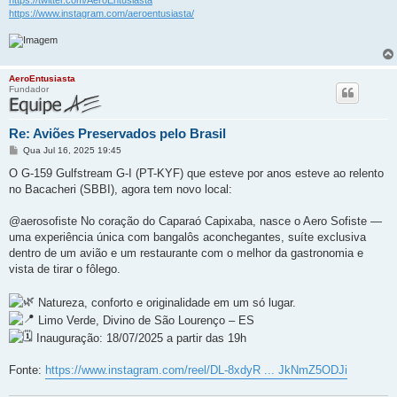
https://www.instagram.com/aeroentusiasta/
AeroEntusiasta
Fundador
Re: Aviões Preservados pelo Brasil
M
Qua Jul 16, 2025 19:45
e
n
O G-159 Gulfstream G-I (PT-KYF) que esteve por anos esteve ao relento
s
no Bacacheri (SBBI), agora tem novo local:
a
g
e
@aerosofiste No coração do Caparaó Capixaba, nasce o Aero Sofiste —
m
uma experiência única com bangalôs aconchegantes, suíte exclusiva
dentro de um avião e um restaurante com o melhor da gastronomia e
vista de tirar o fôlego.
Natureza, conforto e originalidade em um só lugar.
Limo Verde, Divino de São Lourenço – ES
Inauguração: 18/07/2025 a partir das 19h
Fonte:
https://www.instagram.com/reel/DL-8xdyR ... JkNmZ5ODJi