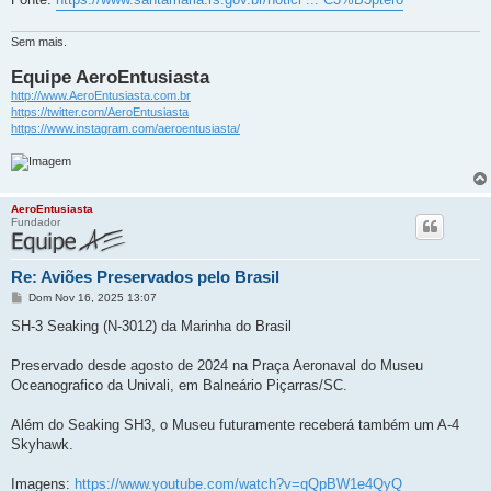
Sem mais.
Equipe AeroEntusiasta
http://www.AeroEntusiasta.com.br
https://twitter.com/AeroEntusiasta
https://www.instagram.com/aeroentusiasta/
AeroEntusiasta
Fundador
Re: Aviões Preservados pelo Brasil
M
Dom Nov 16, 2025 13:07
e
n
SH-3 Seaking (N-3012) da Marinha do Brasil
s
a
g
Preservado desde agosto de 2024 na Praça Aeronaval do Museu
e
Oceanografico da Univali, em Balneário Piçarras/SC.
m
Além do Seaking SH3, o Museu futuramente receberá também um A-4
Skyhawk.
Imagens:
https://www.youtube.com/watch?v=qQpBW1e4QyQ