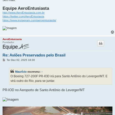
Equipe AeroEntusiasta
http://www.AeroEntusiasta.com.br
https://twitter.com/AeroEntusiasta
https://www.instagram.com/aeroentusiasta/
AeroEntusiasta
Fundador
Re: Aviões Preservados pelo Brasil
M
Ter Dez 02, 2025 18:30
e
n
s
Maurício
escreveu:
↑
a
g
O Boeing 727-200F PR-IOD irá para Santo Antônio do Leverger/MT. E
e
virá outro do Rio, para se juntar.
m
PR-IOD no Aeroporto de Santo Antônio do Leverger/MT