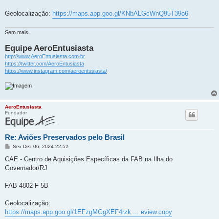
e
m
Geolocalização:
https://maps.app.goo.gl/KNbALGcWnQ95T39o6
Sem mais.
Equipe AeroEntusiasta
http://www.AeroEntusiasta.com.br
https://twitter.com/AeroEntusiasta
https://www.instagram.com/aeroentusiasta/
AeroEntusiasta
Fundador
Re: Aviões Preservados pelo Brasil
M
Sex Dez 06, 2024 22:52
e
n
CAE - Centro de Aquisições Específicas da FAB na Ilha do
s
Governador/RJ
a
g
e
FAB 4802 F-5B
m
Geolocalização:
https://maps.app.goo.gl/1EFzgMGgXEF4rzk ... eview.copy