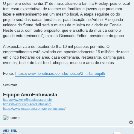
O primeiro deles no dia 1º de maio, alusivo à família Presley, pois o local
tem essa expectativa, de receber as famílias e jovens que procuram
lazer e entretenimento em um mesmo local. A etapa seguinte do do
projeto será das casas temáticas, para locação no Airbnb. A segunda
unidade do Stone Hall será o museu da música na cidade de Canela.
Neste caso, com outro propósito, que é a cultura da música como o
grande entretenimento", explica Giancarlo Feltrin, presidente do grupo.
A expectativa é de receber de 8 a 10 mil pessoas por mês. O
empreendimento está avaliado em aproximadamente 16 milhões de reais
em cinco hectares de área, casa centenária, restaurante, cantina para
eventos, trailer de fast-food, choperia, museu e área de eventos.
Fonte:
https://www.nbnoticias.com.br/noticia/2 ... farroupilh
Sem mais.
Equipe AeroEntusiasta
http://www.AeroEntusiasta.com.br
https://twitter.com/AeroEntusiasta
https://www.instagram.com/aeroentusiasta/
AB3_SNL