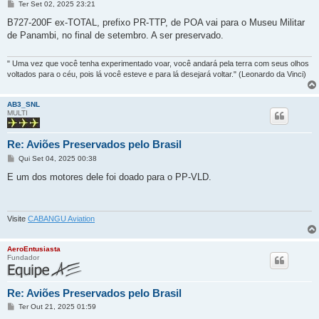
M
Ter Set 02, 2025 23:21
e
n
B727-200F ex-TOTAL, prefixo PR-TTP, de POA vai para o Museu Militar
s
de Panambi, no final de setembro. A ser preservado.
a
g
e
m
" Uma vez que você tenha experimentado voar, você andará pela terra com seus olhos
voltados para o céu, pois lá você esteve e para lá desejará voltar." (Leonardo da Vinci)
AB3_SNL
MULTI
Re: Aviões Preservados pelo Brasil
M
Qui Set 04, 2025 00:38
e
n
E um dos motores dele foi doado para o PP-VLD.
s
a
g
e
m
Visite
CABANGU Aviation
AeroEntusiasta
Fundador
Re: Aviões Preservados pelo Brasil
M
Ter Out 21, 2025 01:59
e