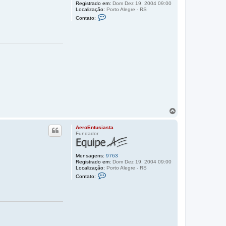
o
Registrado em:
Dom Dez 19, 2004 09:00
t
Localização:
Porto Alegre - RS
C
o
Contato:
o
p
n
o
t
a
t
o
A
e
r
o
E
n
t
u
s
V
i
o
a
l
s
AeroEntusiasta
t
t
Fundador
a
a
r
a
Mensagens:
9763
o
Registrado em:
Dom Dez 19, 2004 09:00
t
Localização:
Porto Alegre - RS
C
o
Contato:
o
p
n
o
t
a
t
o
A
e