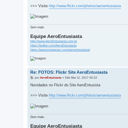
a
g
>>> Visite
http://www.flickr.com/photos/aeroentusiasta
e
m
Sem mais.
Equipe AeroEntusiasta
http://www.AeroEntusiasta.com.br
https://twitter.com/AeroEntusiasta
https://www.instagram.com/aeroentusiasta/
Re: FOTOS: Flickr Site AeroEntusiasta
M
por
AeroEntusiasta
»
Sáb Mar 11, 2017 00:22
e
n
Novidades no Flickr do Site AeroEntusista
s
a
g
>>> Visite
http://www.flickr.com/photos/aeroentusiasta
e
m
Sem mais.
Equipe AeroEntusiasta