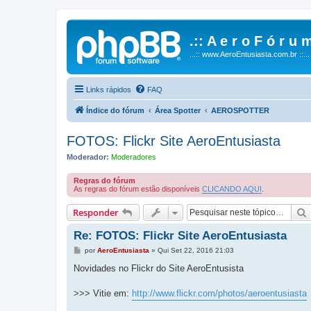
.:: A e r o F ó r u m
...:: www.AeroEntusiasta.com.br ::...
Links rápidos
FAQ
Índice do fórum
Área Spotter
AEROSPOTTER
FOTOS: Flickr Site AeroEntusiasta
Moderador:
Moderadores
Regras do fórum
As regras do fórum estão disponíveis
CLICANDO AQUI
.
Responder
Re: FOTOS: Flickr Site AeroEntusiasta
M
por
AeroEntusiasta
»
Qui Set 22, 2016 21:03
e
n
Novidades no Flickr do Site AeroEntusista
s
a
g
>>> Vitie em:
http://www.flickr.com/photos/aeroentusiasta
e
m