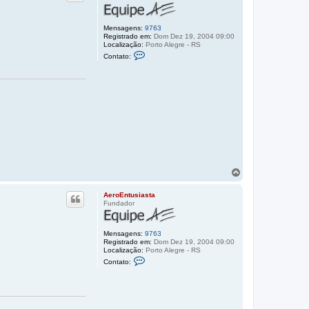
a
a
r
a
Mensagens:
9763
o
Registrado em:
Dom Dez 19, 2004 09:00
t
Localização:
Porto Alegre - RS
C
o
Contato:
o
p
n
o
t
a
t
o
A
e
r
o
E
n
t
u
V
s
o
i
l
a
AeroEntusiasta
t
s
Fundador
a
t
a
r
a
Mensagens:
9763
o
Registrado em:
Dom Dez 19, 2004 09:00
t
Localização:
Porto Alegre - RS
C
o
Contato:
o
p
n
o
t
a
t
o