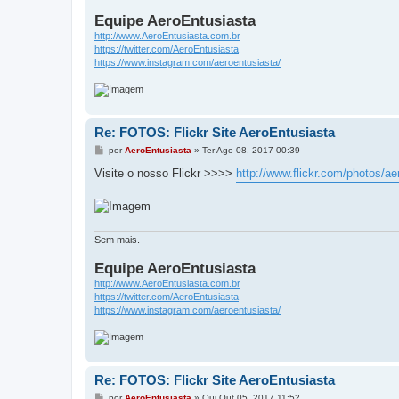
Equipe AeroEntusiasta
http://www.AeroEntusiasta.com.br
https://twitter.com/AeroEntusiasta
https://www.instagram.com/aeroentusiasta/
Re: FOTOS: Flickr Site AeroEntusiasta
M
por
AeroEntusiasta
»
Ter Ago 08, 2017 00:39
e
n
Visite o nosso Flickr >>>>
http://www.flickr.com/photos/ae
s
a
g
e
m
Sem mais.
Equipe AeroEntusiasta
http://www.AeroEntusiasta.com.br
https://twitter.com/AeroEntusiasta
https://www.instagram.com/aeroentusiasta/
Re: FOTOS: Flickr Site AeroEntusiasta
M
por
AeroEntusiasta
»
Qui Out 05, 2017 11:52