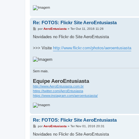
Re: FOTOS: Flickr Site AeroEntusiasta
M
por
AeroEntusiasta
»
Ter Out 11, 2016 11:26
e
n
Novidades no Flickr do Site AeroEntusista
s
a
g
>>> Visite
http://www.flickr.com/photos/aeroentusiasta
e
m
Sem mais.
Equipe AeroEntusiasta
http://www.AeroEntusiasta.com.br
https://twitter.com/AeroEntusiasta
https://www.instagram.com/aeroentusiasta/
Re: FOTOS: Flickr Site AeroEntusiasta
M
por
AeroEntusiasta
»
Ter Nov 01, 2016 20:31
e
n
Novidades no Flickr do Site AeroEntusista
s