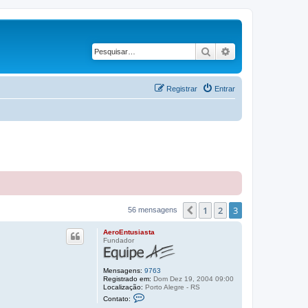
Pesquisar
Pesquisa avançad
Registrar
Entrar
1
2
3
Anterior
56 mensagens
AeroEntusiasta
Fundador
Mensagens:
9763
Registrado em:
Dom Dez 19, 2004 09:00
Localização:
Porto Alegre - RS
C
Contato:
o