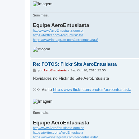
Sem mais.
Equipe AeroEntusiasta
http://www.AeroEntusiasta.com.br
https://twitter.com/AeroEntusiasta
https://www.instagram.com/aeroentusiasta/
Re: FOTOS: Flickr Site AeroEntusiasta
M
por
AeroEntusiasta
»
Seg Out 10, 2016 22:55
e
n
Novidades no Flickr do Site AeroEntusista
s
a
g
>>> Visite
http://www.flickr.com/photos/aeroentusiasta
e
m
Sem mais.
Equipe AeroEntusiasta
http://www.AeroEntusiasta.com.br
https://twitter.com/AeroEntusiasta
https://www.instagram.com/aeroentusiasta/