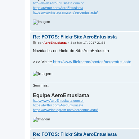
http://www.AeroEntusiasta.com.br
https://twitter.com/AeroEntusiasta
https://www.instagram.com/aeroentusiasta/
Re: FOTOS: Flickr Site AeroEntusiasta
M
por
AeroEntusiasta
»
Sex Mar 17, 2017 21:53
e
n
Novidades no Flickr do Site AeroEntusista
s
a
g
>>> Visite
http://www.flickr.com/photos/aeroentusiasta
e
m
Sem mais.
Equipe AeroEntusiasta
http://www.AeroEntusiasta.com.br
https://twitter.com/AeroEntusiasta
https://www.instagram.com/aeroentusiasta/
Re: FOTOS: Flickr Site AeroEntusiasta