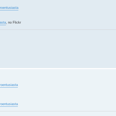
eroentusiasta
asta
, no Flickr
roentusiasta
roentusiasta