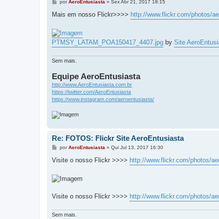
M
por
AeroEntusiasta
»
Sex Abr 21, 2017 18:15
e
n
Mais em nosso Flickr>>>>
http://www.flickr.com/photos/a
s
a
g
e
PTMSY_LATAM_POA150417_4407.jpg
by
Site AeroEntusi
m
Sem mais.
Equipe AeroEntusiasta
http://www.AeroEntusiasta.com.br
https://twitter.com/AeroEntusiasta
https://www.instagram.com/aeroentusiasta/
Re: FOTOS: Flickr Site AeroEntusiasta
M
por
AeroEntusiasta
»
Qui Jul 13, 2017 16:30
e
n
Visite o nosso Flickr >>>>
http://www.flickr.com/photos/ae
s
a
g
e
m
Visite o nosso Flickr >>>>
http://www.flickr.com/photos/ae
Sem mais.