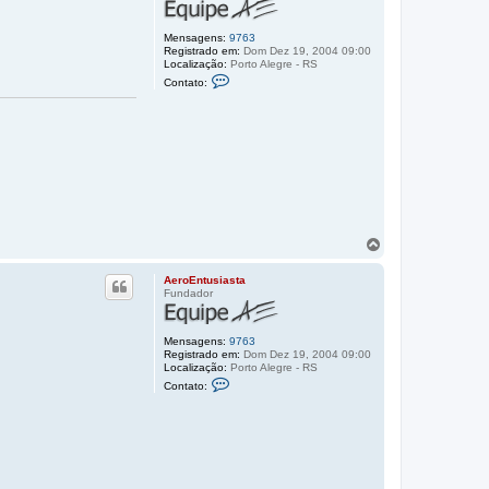
a
s
r
t
a
a
Mensagens:
9763
o
Registrado em:
Dom Dez 19, 2004 09:00
t
Localização:
Porto Alegre - RS
C
o
Contato:
o
p
n
o
t
a
t
o
A
e
r
o
E
n
V
t
o
u
l
s
AeroEntusiasta
i
t
Fundador
a
a
s
r
t
a
a
Mensagens:
9763
o
Registrado em:
Dom Dez 19, 2004 09:00
t
Localização:
Porto Alegre - RS
C
o
Contato:
o
p
n
o
t
a
t
o
A
e