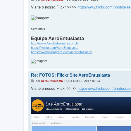
e
n
Visite o nosso Flickr >>>>
http://www.flickr.com/photos/ae
s
a
g
e
m
Sem mais.
Equipe AeroEntusiasta
http://www.AeroEntusiasta.com.br
https://twitter.com/AeroEntusiasta
https://www.instagram.com/aeroentusiasta/
Re: FOTOS: Flickr Site AeroEntusiasta
M
por
AeroEntusiasta
»
Qua Out 18, 2017 00:24
e
n
Visite o nosso Flickr >>>>
http://www.flickr.com/photos/ae
s
a
g
e
m