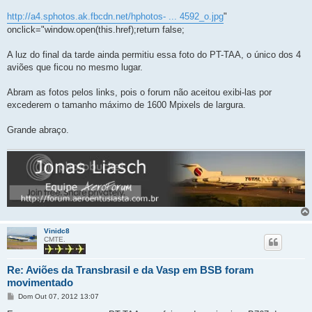
http://a4.sphotos.ak.fbcdn.net/hphotos- ... 4592_o.jpg
"
onclick="window.open(this.href);return false;
A luz do final da tarde ainda permitiu essa foto do PT-TAA, o único dos 4
aviões que ficou no mesmo lugar.
Abram as fotos pelos links, pois o forum não aceitou exibi-las por
excederem o tamanho máximo de 1600 Mpixels de largura.
Grande abraço.
Vinidc8
CMTE.
Re: Aviões da Transbrasil e da Vasp em BSB foram
movimentado
M
Dom Out 07, 2012 13:07
e