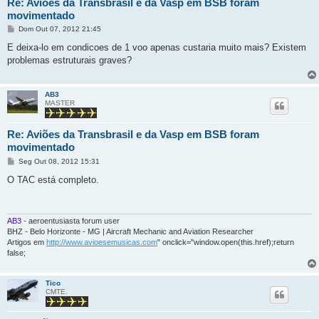
Re: Aviões da Transbrasil e da Vasp em BSB foram
movimentado
M
Dom Out 07, 2012 21:45
e
n
E deixa-lo em condicoes de 1 voo apenas custaria muito mais? Existem
s
problemas estruturais graves?
a
g
e
m
AB3
MASTER
Re: Aviões da Transbrasil e da Vasp em BSB foram
movimentado
M
Seg Out 08, 2012 15:31
e
n
O TAC está completo.
s
a
g
e
m
AB3
- aeroentusiasta forum user
BHZ - Belo Horizonte - MG | Aircraft Mechanic and Aviation Researcher
Artigos em
http://www.avioesemusicas.com
" onclick="window.open(this.href);return
false;
Tico
CMTE.