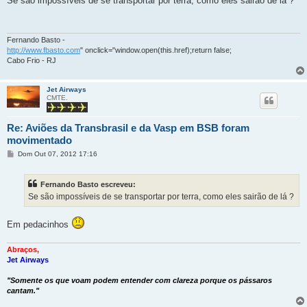
Se são impossíveis de se transportar por terra, como eles sairão de lá ?
s
a
g
e
m
Fernando Basto -
http://www.fbasto.com
" onclick="window.open(this.href);return false;
Cabo Frio - RJ
Jet Airways
CMTE.
Re: Aviões da Transbrasil e da Vasp em BSB foram
movimentado
M
Dom Out 07, 2012 17:16
e
n
s
Fernando Basto escreveu:
a
g
Se são impossíveis de se transportar por terra, como eles sairão de lá ?
e
m
Em pedacinhos
Abraços,
Jet Airways
"Somente os que voam podem entender com clareza porque os pássaros
cantam."