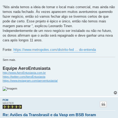
“Nós ainda temos a ideia de tomar o local mais comercial, mas ainda não
temos nada fechado. Às vezes aparecem muitos aventureiros querendo
fazer negócio, então só vamos fechar algo se tivermos certos de que
pode dar certo. Esse projeto é épico e único, então não temos mais
margem para errar “, explicou Leonardo Tinen.
Independentemente de um novo negócio ser instalado ou não no futuro,
os donos afirmam que o avião será repaginado e deve ganhar uma nova
cara após longos 11 anos.
Fonte:
https://www.metropoles.com/distrito-fed ... do-entenda
Sem mais.
Equipe AeroEntusiasta
http://www.AeroEntusiasta.com.br
https://twitter.com/AeroEntusiasta
https://www.instagram.com/aeroentusiasta/
FCM
MASTER
Re: Aviões da Transbrasil e da Vasp em BSB foram