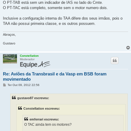
O PT-TAB está sem um indicador de IAS no lado do Cmte.
O PT-TAC está completo, somente sem o motor numero dois.
Inclusive a configuração interna do TAA difere dos seus irmãos, pois o
TAA não possui primeira classe, e os outros possuem.
Abraços,
Gustavo
Constellation
Moderador
Re: Aviões da Transbrasil e da Vasp em BSB foram
movimentado
M
Ter Out 09, 2012 22:56
e
n
s
gustavo87 escreveu:
a
g
e
Constellation escreveu:
m
emferrari escreveu:
O TAC ainda tem os motores?