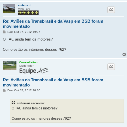
emferrari
MASTER
Re: Aviões da Transbrasil e da Vasp em BSB foram
movimentado
M
Dom Out 07, 2012 19:27
e
n
O TAC ainda tem os motores?
s
a
g
Como estão os interiores desses 762?
e
m
Constellation
Moderador
Re: Aviões da Transbrasil e da Vasp em BSB foram
movimentado
M
Dom Out 07, 2012 20:30
e
n
s
emferrari escreveu:
a
g
O TAC ainda tem os motores?
e
m
Como estão os interiores desses 762?