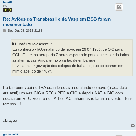
luiz40
PC
Re: Aviões da Transbrasil e da Vasp em BSB foram
movimentado
M
Seg Out 08, 2012 21:33
e
n
s
José Paulo escreveu:
a
g
Eu conheci o -TAA estalando de novo, em 29.07.1983, de GIG para
e
CGH. Fiquei no aeroporto 7 horas esperando por ele, recusando todas
m
as alternativas. Ainda tenho o cartão de embarque.
Levei a maior gozação dos colegas de trabalho, que colocaram em
mim o apelido de "767".
Eu também voei no TAA quando estava estalando de novo (a asa dele
era azul) um vez GIG a REC / REC a GIG e depois NAT a GIG com
escala em REC, voei tb no TAB e TAC tinham asas laranja e verde. Bons
tempos !!!
abração
gustavo87