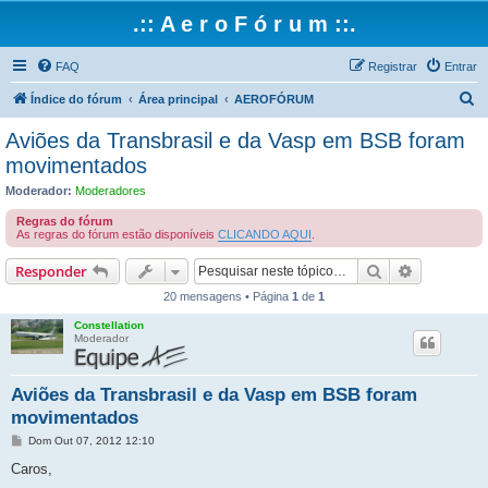
.:: A e r o F ó r u m ::.
FAQ
Registrar
Entrar
P
Índice do fórum
Área principal
AEROFÓRUM
e
Aviões da Transbrasil e da Vasp em BSB foram
s
movimentados
q
Moderador:
Moderadores
u
Regras do fórum
i
As regras do fórum estão disponíveis
CLICANDO AQUI
.
s
Pesquisar
Pesquisa 
Responder
a
20 mensagens • Página
1
de
1
r
Constellation
Moderador
Aviões da Transbrasil e da Vasp em BSB foram
movimentados
M
Dom Out 07, 2012 12:10
e
n
Caros,
s