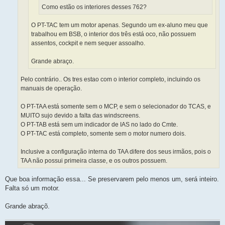
Como estão os interiores desses 762?
O PT-TAC tem um motor apenas. Segundo um ex-aluno meu que
trabalhou em BSB, o interior dos três está oco, não possuem
assentos, cockpit e nem sequer assoalho.
Grande abraço.
Pelo contrário.. Os tres estao com o interior completo, incluindo os
manuais de operação.
O PT-TAA está somente sem o MCP, e sem o selecionador do TCAS, e
MUITO sujo devido a falta das windscreens.
O PT-TAB está sem um indicador de IAS no lado do Cmte.
O PT-TAC está completo, somente sem o motor numero dois.
Inclusive a configuração interna do TAA difere dos seus irmãos, pois o
TAA não possui primeira classe, e os outros possuem.
Que boa informação essa... Se preservarem pelo menos um, será inteiro.
Falta só um motor.
Grande abraçõ.