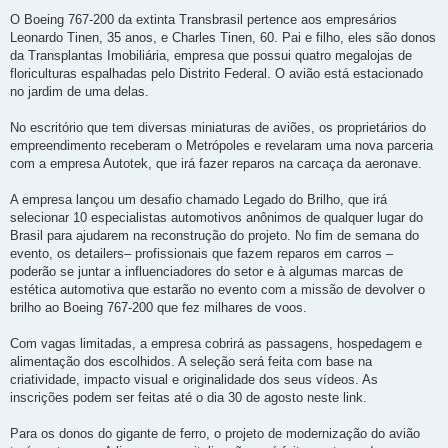
O Boeing 767-200 da extinta Transbrasil pertence aos empresários
Leonardo Tinen, 35 anos, e Charles Tinen, 60. Pai e filho, eles são donos
da Transplantas Imobiliária, empresa que possui quatro megalojas de
floriculturas espalhadas pelo Distrito Federal. O avião está estacionado
no jardim de uma delas.
No escritório que tem diversas miniaturas de aviões, os proprietários do
empreendimento receberam o Metrópoles e revelaram uma nova parceria
com a empresa Autotek, que irá fazer reparos na carcaça da aeronave.
A empresa lançou um desafio chamado Legado do Brilho, que irá
selecionar 10 especialistas automotivos anônimos de qualquer lugar do
Brasil para ajudarem na reconstrução do projeto. No fim de semana do
evento, os detailers– profissionais que fazem reparos em carros –
poderão se juntar a influenciadores do setor e à algumas marcas de
estética automotiva que estarão no evento com a missão de devolver o
brilho ao Boeing 767-200 que fez milhares de voos.
Com vagas limitadas, a empresa cobrirá as passagens, hospedagem e
alimentação dos escolhidos. A seleção será feita com base na
criatividade, impacto visual e originalidade dos seus vídeos. As
inscrições podem ser feitas até o dia 30 de agosto neste link.
Para os donos do gigante de ferro, o projeto de modernização do avião