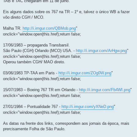
TAB e TAC chegaram em 11 de julho.
Eis alguns dados sobre os 767 na TR – 1º e, talvez o único WB a fazer
vôo direto CGH / MCO.
Malha TR.
http://i.imgur.com/QBMob.png
"
onclick="window.open(this.href);return false;
17/06/1983 – propaganda Transbarsil.
São Paulo (CGH) Orlando (MCO) USA. -
http://i.imgur.com/ArHgw.png
"
onclick="window.open(this.href);return false;
Operou também CGH/ MAO direto.
03/06/1983 TP-TAA em Paris -
http://i.imgur.com/ZOg0W.png
"
onclick="window.open(this.href);return false;
15/07/1983 – Boeing 767 TR em Orlando -
http://i.imgur.com/Fb4WI.png
"
onclick="window.open(this.href);return false;
27/01/1984 – Pontualidade 767 -
http://i.imgur.com/yXNeD.png
"
onclick="window.open(this.href);return false;
As datas na frente dos links, correspondem aos jornais da época, mais
prercisamente Folha de São Paulo.