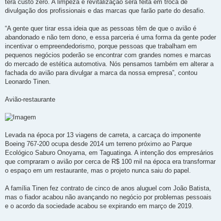
terá custo zero. A limpeza e revitalização será feita em troca de
divulgação dos profissionais e das marcas que farão parte do desafio.
“A gente quer tirar essa ideia que as pessoas têm de que o avião é
abandonado e não tem dono, e essa parceria é uma forma da gente poder
incentivar o empreendedorismo, porque pessoas que trabalham em
pequenos negócios poderão se encontrar com grandes nomes e marcas
do mercado de estética automotiva. Nós pensamos também em alterar a
fachada do avião para divulgar a marca da nossa empresa”, contou
Leonardo Tinen.
Avião-restaurante
Levada na época por 13 viagens de carreta, a carcaça do imponente
Boeing 767-200 ocupa desde 2014 um terreno próximo ao Parque
Ecológico Saburo Onoyama, em Taguatinga. A intenção dos empresários
que compraram o avião por cerca de R$ 100 mil na época era transformar
o espaço em um restaurante, mas o projeto nunca saiu do papel.
A família Tinen fez contrato de cinco de anos aluguel com João Batista,
mas o fiador acabou não avançando no negócio por problemas pessoais
e o acordo da sociedade acabou se expirando em março de 2019.