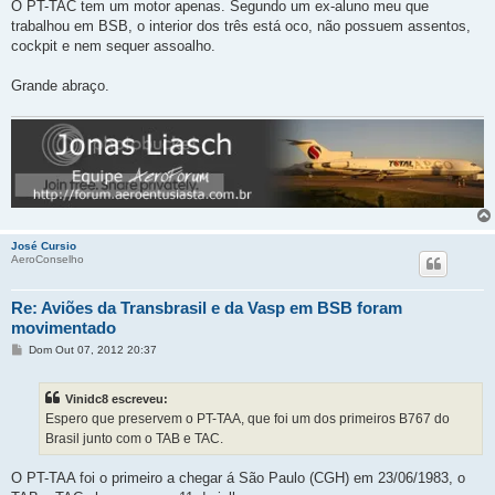
O PT-TAC tem um motor apenas. Segundo um ex-aluno meu que
trabalhou em BSB, o interior dos três está oco, não possuem assentos,
cockpit e nem sequer assoalho.
Grande abraço.
José Cursio
AeroConselho
Re: Aviões da Transbrasil e da Vasp em BSB foram
movimentado
M
Dom Out 07, 2012 20:37
e
n
s
Vinidc8 escreveu:
a
g
Espero que preservem o PT-TAA, que foi um dos primeiros B767 do
e
Brasil junto com o TAB e TAC.
m
O PT-TAA foi o primeiro a chegar á São Paulo (CGH) em 23/06/1983, o