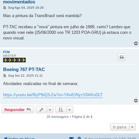
movimentados
M
Seg Ago 04, 2025 16:26
e
n
Mas a pintura da TransBrasil será mantida?
s
a
g
PT-TAC recebeu a "nova" pintura em julho de 1999, certo? Lembro que
e
quando voei nele (25/06/2000 voo TR 1203 POA-GRU) já estava com o
m
novo visual.
FCM
MASTER
Boeing 767 PT-TAC
M
Seg Set 22, 2025 21:11
e
n
Atividades realizadas no final de semana:
s
a
g
https://youtu.be/8IyPfbQ3-Zw?si=YAo8JNyzV0AKoDLT
e
m
Responder
20 mensagens • Página
1
de
1
Ir para
Índice do fórum
Todos os horários são
UTC-03:00