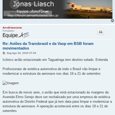
AeroEntusiasta
Fundador
Re: Aviões da Transbrasil e da Vasp em BSB foram
movimentados
M
Seg Ago 04, 2025 07:45
e
n
Icônico avião estacionado em Taguatinga tem destino selado. Entenda
s
a
g
Profissionais de estética automotiva de todo o Brasil vão limpar e
e
modernizar a estrutura da aeronave nos dias 19 a 21 de setembro
m
Em busca de novos ares, o avião que está estacionado às margens da
Avenida Elmo Serejo deve ser revitalizado por uma empresa de estética
automotiva do Distrito Federal que já tem data para limpar e modernizar a
estrutura da aeronave. A operação acontecerá entre os dias 19 e 21 de
setembro.