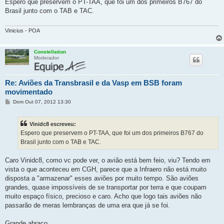
n
Espero que preservem o PT-TAA, que foi um dos primeiros B767 do
s
Brasil junto com o TAB e TAC.
a
g
e
m
Vinicius - POA
Constellation
Moderador
Re: Aviões da Transbrasil e da Vasp em BSB foram
movimentado
M
Dom Out 07, 2012 13:30
e
n
s
Vinidc8 escreveu:
a
g
Espero que preservem o PT-TAA, que foi um dos primeiros B767 do
e
Brasil junto com o TAB e TAC.
m
Caro Vinidc8, como vc pode ver, o avião está bem feio, viu? Tendo em
vista o que aconteceu em CGH, parece que a Infraero não está muito
disposta a "armazenar" esses aviões por muito tempo. São aviões
grandes, quase impossíveis de se transportar por terra e que coupam
muito espaço físico, precioso e caro. Acho que logo tais aviões não
passarão de meras lembranças de uma era que já se foi.
Grande abraço.