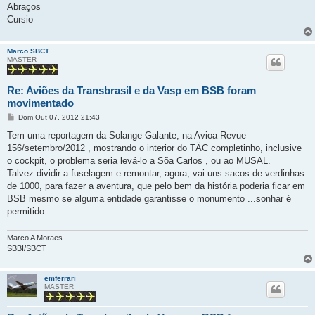
Abraços
Cursio
Marco SBCT
MASTER
Re: Aviões da Transbrasil e da Vasp em BSB foram
movimentado
M
Dom Out 07, 2012 21:43
e
n
Tem uma reportagem da Solange Galante, na Avioa Revue
s
156/setembro/2012 , mostrando o interior do TÄC completinho, inclusive
a
g
o cockpit, o problema seria levá-lo a Sõa Carlos , ou ao MUSAL.
e
Talvez dividir a fuselagem e remontar, agora, vai uns sacos de verdinhas
m
de 1000, para fazer a aventura, que pelo bem da história poderia ficar em
BSB mesmo se alguma entidade garantisse o monumento ...sonhar é
permitido ...
Marco A Moraes
SBBI/SBCT
emferrari
MASTER