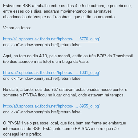
a
g
Estive em BSB a trabalho entre os dias 4 e 5 de outubro, e percebi que,
e
entre esses dois dias, andaram movimentando as aeronaves
m
abandonadas da Vasp e da Transbrasil que estão no aeroporto.
Vejam as fotos:
http://a1.sphotos.ak.fbcdn.net/hphotos- ... 5770_o.jpg
"
onclick="window.open(this.href);return false;
Aqui, na foto do dia 4/10, pela manhã, estão os três B767 da Transbrasil
(só dois aparecem na foto) e um brega da Vasp.
http://a2.sphotos.ak.fbcdn.net/hphotos- ... 1031_o.jpg
"
onclick="window.open(this.href);return false;
No dia 5, à tarde, dois dos 767 estavam estacionados nesse ponto, e
somente o PT-TAA ficou no lugar original, onde estavam há tempos.
http://a8.sphotos.ak.fbcdn.net/hphotos- ... 8955_o.jpg
"
onclick="window.open(this.href);return false;
O PP-SMH veio pra esse local, que fica bem em frente ao embarque
internacional de BSB. Está junto com o PP-SNA e outro que não
consegui ler o prefixo.