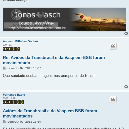
Augusto Bilhalva Goulart
CMTE.
Re: Aviões da Transbrasil e da Vasp em BSB foram
movimentado
M
Dom Out 07, 2012 16:07
e
n
Que saudade destas imagens nos aeroportos do Brasil!
s
a
g
e
m
Fernando Basto
MASTER
Aviões da Transbrasil e da Vasp em BSB foram
movimentados
M
Dom Out 07, 2012 16:54
e
n