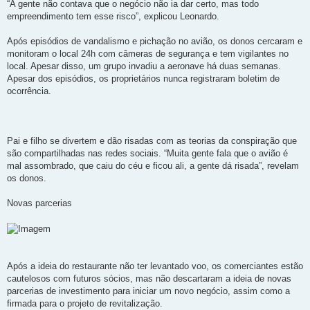
“A gente não contava que o negócio não ia dar certo, mas todo
empreendimento tem esse risco”, explicou Leonardo.
Após episódios de vandalismo e pichação no avião, os donos cercaram e
monitoram o local 24h com câmeras de segurança e tem vigilantes no
local. Apesar disso, um grupo invadiu a aeronave há duas semanas.
Apesar dos episódios, os proprietários nunca registraram boletim de
ocorrência.
Pai e filho se divertem e dão risadas com as teorias da conspiração que
são compartilhadas nas redes sociais. “Muita gente fala que o avião é
mal assombrado, que caiu do céu e ficou ali, a gente dá risada”, revelam
os donos.
Novas parcerias
Após a ideia do restaurante não ter levantado voo, os comerciantes estão
cautelosos com futuros sócios, mas não descartaram a ideia de novas
parcerias de investimento para iniciar um novo negócio, assim como a
firmada para o projeto de revitalização.