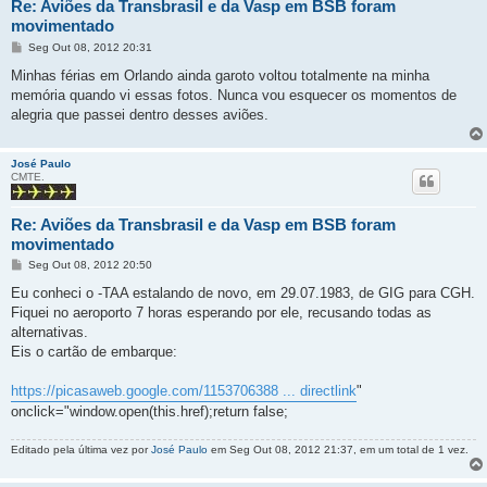
Re: Aviões da Transbrasil e da Vasp em BSB foram
movimentado
M
Seg Out 08, 2012 20:31
e
n
Minhas férias em Orlando ainda garoto voltou totalmente na minha
s
memória quando vi essas fotos. Nunca vou esquecer os momentos de
a
g
alegria que passei dentro desses aviões.
e
m
José Paulo
CMTE.
Re: Aviões da Transbrasil e da Vasp em BSB foram
movimentado
M
Seg Out 08, 2012 20:50
e
n
Eu conheci o -TAA estalando de novo, em 29.07.1983, de GIG para CGH.
s
Fiquei no aeroporto 7 horas esperando por ele, recusando todas as
a
g
alternativas.
e
Eis o cartão de embarque:
m
https://picasaweb.google.com/1153706388 ... directlink
"
onclick="window.open(this.href);return false;
Editado pela última vez por
José Paulo
em Seg Out 08, 2012 21:37, em um total de 1 vez.