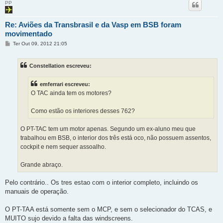
PP
Re: Aviões da Transbrasil e da Vasp em BSB foram
movimentado
M
Ter Out 09, 2012 21:05
e
n
s
Constellation escreveu:
a
g
e
emferrari escreveu:
m
O TAC ainda tem os motores?
Como estão os interiores desses 762?
O PT-TAC tem um motor apenas. Segundo um ex-aluno meu que
trabalhou em BSB, o interior dos três está oco, não possuem assentos,
cockpit e nem sequer assoalho.
Grande abraço.
Pelo contrário.. Os tres estao com o interior completo, incluindo os
manuais de operação.
O PT-TAA está somente sem o MCP, e sem o selecionador do TCAS, e
MUITO sujo devido a falta das windscreens.