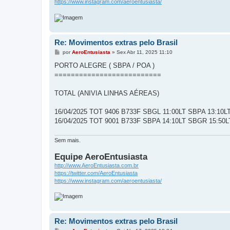
https://www.instagram.com/aeroentusiasta/
Re: Movimentos extras pelo Brasil
M
por
AeroEntusiasta
»
Sex Abr 11, 2025 11:10
e
n
PORTO ALEGRE ( SBPA / POA )
s
==========================
a
g
e
TOTAL (ANIVIA LINHAS AÉREAS)
m
16/04/2025 TOT 9406 B733F SBGL 11:00LT SBPA 13:1
16/04/2025 TOT 9001 B733F SBPA 14:10LT SBGR 15:5
Sem mais.
Equipe AeroEntusiasta
http://www.AeroEntusiasta.com.br
https://twitter.com/AeroEntusiasta
https://www.instagram.com/aeroentusiasta/
Re: Movimentos extras pelo Brasil