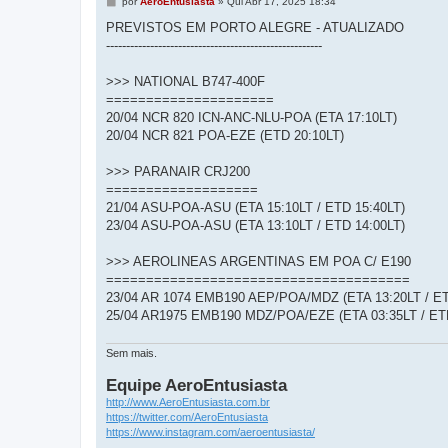
M
por
AeroEntusiasta
»
Qui Abr 17, 2025 18:34
e
n
PREVISTOS EM PORTO ALEGRE - ATUALIZADO
s
------------------------------------------------------
a
g
e
>>> NATIONAL B747-400F
m
=====================
20/04 NCR 820 ICN-ANC-NLU-POA (ETA 17:10LT)
20/04 NCR 821 POA-EZE (ETD 20:10LT)
>>> PARANAIR CRJ200
===================
21/04 ASU-POA-ASU (ETA 15:10LT / ETD 15:40LT)
23/04 ASU-POA-ASU (ETA 13:10LT / ETD 14:00LT)
>>> AEROLINEAS ARGENTINAS EM POA C/ E190
======================================
23/04 AR 1074 EMB190 AEP/POA/MDZ (ETA 13:20LT / ET
25/04 AR1975 EMB190 MDZ/POA/EZE (ETA 03:35LT / ETD
Sem mais.
Equipe AeroEntusiasta
http://www.AeroEntusiasta.com.br
https://twitter.com/AeroEntusiasta
https://www.instagram.com/aeroentusiasta/