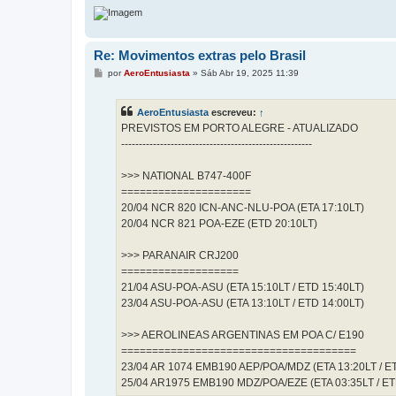
Re: Movimentos extras pelo Brasil
M
por
AeroEntusiasta
»
Sáb Abr 19, 2025 11:39
e
n
s
AeroEntusiasta
escreveu:
↑
a
g
PREVISTOS EM PORTO ALEGRE - ATUALIZADO
e
------------------------------------------------------
m
>>> NATIONAL B747-400F
=====================
20/04 NCR 820 ICN-ANC-NLU-POA (ETA 17:10LT)
20/04 NCR 821 POA-EZE (ETD 20:10LT)
>>> PARANAIR CRJ200
===================
21/04 ASU-POA-ASU (ETA 15:10LT / ETD 15:40LT)
23/04 ASU-POA-ASU (ETA 13:10LT / ETD 14:00LT)
>>> AEROLINEAS ARGENTINAS EM POA C/ E190
======================================
23/04 AR 1074 EMB190 AEP/POA/MDZ (ETA 13:20LT / ET
25/04 AR1975 EMB190 MDZ/POA/EZE (ETA 03:35LT / ET