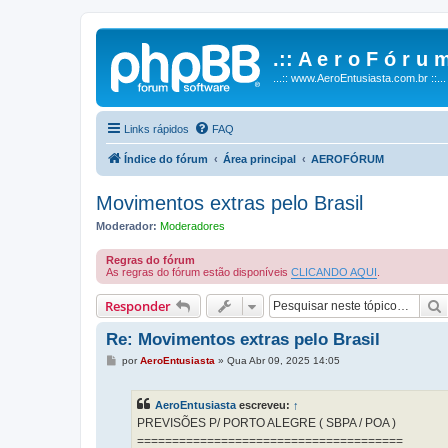
.:: A e r o F ó r u m
...:: www.AeroEntusiasta.com.br ::...
Links rápidos
FAQ
Índice do fórum
Área principal
AEROFÓRUM
Movimentos extras pelo Brasil
Moderador:
Moderadores
Regras do fórum
As regras do fórum estão disponíveis
CLICANDO AQUI
.
Responder
Re: Movimentos extras pelo Brasil
M
por
AeroEntusiasta
»
Qua Abr 09, 2025 14:05
e
n
s
AeroEntusiasta
escreveu:
↑
a
g
PREVISÕES P/ PORTO ALEGRE ( SBPA / POA )
e
======================================
m