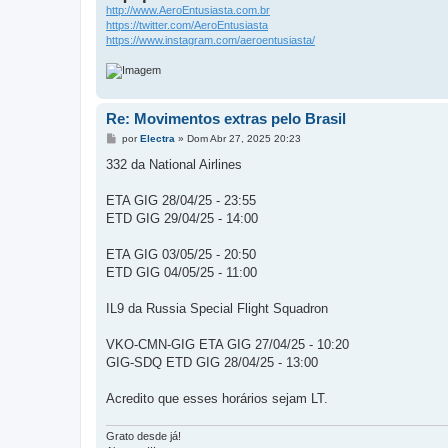
http://www.AeroEntusiasta.com.br
https://twitter.com/AeroEntusiasta
https://www.instagram.com/aeroentusiasta/
Re: Movimentos extras pelo Brasil
M
por
Electra
»
Dom Abr 27, 2025 20:23
e
n
332 da National Airlines
s
a
g
ETA GIG 28/04/25 - 23:55
e
ETD GIG 29/04/25 - 14:00
m
ETA GIG 03/05/25 - 20:50
ETD GIG 04/05/25 - 11:00
IL9 da Russia Special Flight Squadron
VKO-CMN-GIG ETA GIG 27/04/25 - 10:20
GIG-SDQ ETD GIG 28/04/25 - 13:00
Acredito que esses horários sejam LT.
Grato desde já!