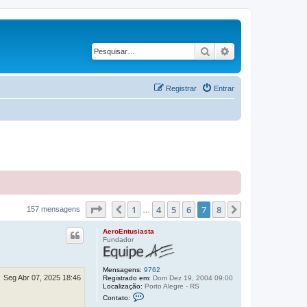
Pesquisar
Pesquisa avançad
Registrar
Entrar
Página
7
de
8
1
4
5
6
7
8
Anterior
Próximo
157 mensagens
…
AeroEntusiasta
Fundador
Mensagens:
9762
Seg Abr 07, 2025 18:46
Registrado em:
Dom Dez 19, 2004 09:00
Localização:
Porto Alegre - RS
C
Contato:
o