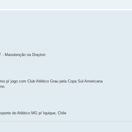
- Manutenção na Drayton
y
 p/ jogo com Club Atlético Grau pela Copa Sul Americana
rno
y
orte do Atlético MG p/ Iquique, Chile