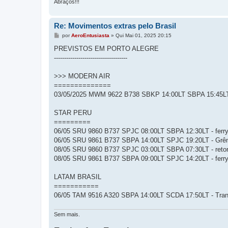
Abraços!!!
Re: Movimentos extras pelo Brasil
M
por
AeroEntusiasta
»
Qui Mai 01, 2025 20:15
e
n
PREVISTOS EM PORTO ALEGRE
s
------------------------------------
a
g
e
>>> MODERN AIR
m
==============
03/05/2025 MWM 9622 B738 SBKP 14:00LT SBPA 15:45LT 
STAR PERU
=========
06/05 SRU 9860 B737 SPJC 08:00LT SBPA 12:30LT - ferr
06/05 SRU 9861 B737 SBPA 14:00LT SPJC 19:20LT - Grêmio
08/05 SRU 9860 B737 SPJC 03:00LT SBPA 07:30LT - reto
08/05 SRU 9861 B737 SBPA 09:00LT SPJC 14:20LT - ferr
LATAM BRASIL
===========
06/05 TAM 9516 A320 SBPA 14:00LT SCDA 17:50LT - Transp
Sem mais.