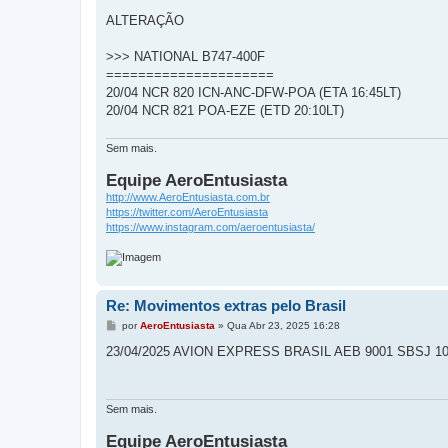
ALTERAÇÃO
>>> NATIONAL B747-400F
=====================
20/04 NCR 820 ICN-ANC-DFW-POA (ETA 16:45LT)
20/04 NCR 821 POA-EZE (ETD 20:10LT)
Sem mais.
Equipe AeroEntusiasta
http://www.AeroEntusiasta.com.br
https://twitter.com/AeroEntusiasta
https://www.instagram.com/aeroentusiasta/
Re: Movimentos extras pelo Brasil
M
por
AeroEntusiasta
»
Qua Abr 23, 2025 16:28
e
n
23/04/2025 AVION EXPRESS BRASIL AEB 9001 SBSJ 10
s
a
g
e
m
Sem mais.
Equipe AeroEntusiasta