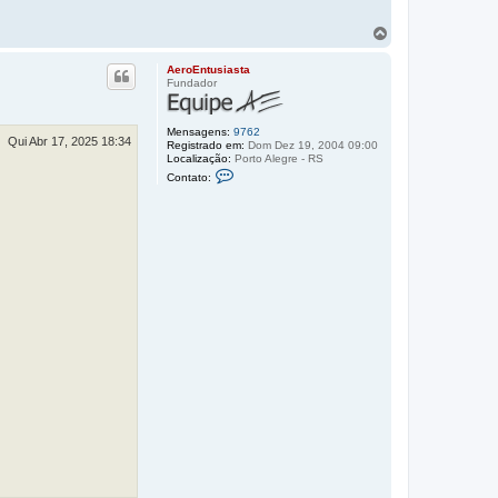
V
o
l
AeroEntusiasta
t
Fundador
a
r
a
Mensagens:
9762
o
Qui Abr 17, 2025 18:34
Registrado em:
Dom Dez 19, 2004 09:00
t
Localização:
Porto Alegre - RS
C
o
Contato:
o
p
n
o
t
a
t
o
A
e
r
o
E
n
t
u
s
i
a
s
t
a