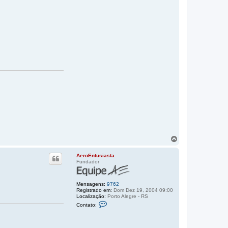
V
o
l
AeroEntusiasta
t
Fundador
a
r
a
Mensagens:
9762
o
Registrado em:
Dom Dez 19, 2004 09:00
t
Localização:
Porto Alegre - RS
C
o
Contato:
o
p
n
o
t
a