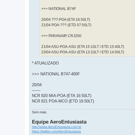
>>> NATIONAL B74F
20/04 ???-POA (ETA 16:50LT)
21/04 POA-??? (ETD 07:50LT)
>>> PARANAIR CRJ200
21/04 ASU-POA-ASU (ETA 15:10LT / ETD 15:40LT)
23/04 ASU-POA-ASU (ETA 13:10LT / ETD 14:00LT)
* ATUALIZADO
>>> NATIONAL B747-400F
20/04
-------
NCR 820 MIA-POA (ETA 16:50LT)
NCR 821 POA-MCO (ETD 19:50LT)
Sem mais.
Equipe AeroEntusiasta
http://www.AeroEntusiasta.com.br
https://twitter.com/AeroEntusiasta