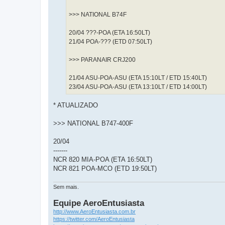
>>> NATIONAL B74F
20/04 ???-POA (ETA 16:50LT)
21/04 POA-??? (ETD 07:50LT)
>>> PARANAIR CRJ200
21/04 ASU-POA-ASU (ETA 15:10LT / ETD 15:40LT)
23/04 ASU-POA-ASU (ETA 13:10LT / ETD 14:00LT)
* ATUALIZADO
>>> NATIONAL B747-400F
20/04
-------
NCR 820 MIA-POA (ETA 16:50LT)
NCR 821 POA-MCO (ETD 19:50LT)
Sem mais.
Equipe AeroEntusiasta
http://www.AeroEntusiasta.com.br
https://twitter.com/AeroEntusiasta