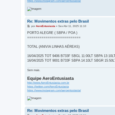
https://www.instagram.com/aeroentusiasta/
Re: Movimentos extras pelo Brasil
M
por
AeroEntusiasta
»
Sex Abr 11, 2025 11:10
e
n
PORTO ALEGRE ( SBPA / POA )
s
==========================
a
g
e
TOTAL (ANIVIA LINHAS AÉREAS)
m
16/04/2025 TOT 9406 B733F SBGL 11:00LT SBPA 13:1
16/04/2025 TOT 9001 B733F SBPA 14:10LT SBGR 15:5
Sem mais.
Equipe AeroEntusiasta
http://www.AeroEntusiasta.com.br
https://twitter.com/AeroEntusiasta
https://www.instagram.com/aeroentusiasta/
Re: Movimentos extras pelo Brasil