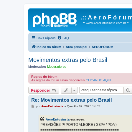
.:: A e r o F ó r u m
...:: www.AeroEntusiasta.com.br ::...
Links rápidos
FAQ
Índice do fórum
Área principal
AEROFÓRUM
Movimentos extras pelo Brasil
Moderador:
Moderadores
Regras do fórum
As regras do fórum estão disponíveis
CLICANDO AQUI
.
Responder
Re: Movimentos extras pelo Brasil
M
por
AeroEntusiasta
»
Qua Abr 09, 2025 14:05
e
n
s
AeroEntusiasta
escreveu:
↑
a
g
PREVISÕES P/ PORTO ALEGRE ( SBPA / POA )
e
======================================
m