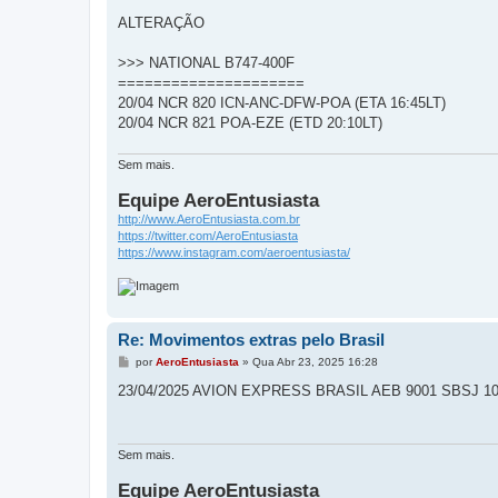
ALTERAÇÃO
>>> NATIONAL B747-400F
=====================
20/04 NCR 820 ICN-ANC-DFW-POA (ETA 16:45LT)
20/04 NCR 821 POA-EZE (ETD 20:10LT)
Sem mais.
Equipe AeroEntusiasta
http://www.AeroEntusiasta.com.br
https://twitter.com/AeroEntusiasta
https://www.instagram.com/aeroentusiasta/
Re: Movimentos extras pelo Brasil
M
por
AeroEntusiasta
»
Qua Abr 23, 2025 16:28
e
n
23/04/2025 AVION EXPRESS BRASIL AEB 9001 SBSJ 10
s
a
g
e
m
Sem mais.
Equipe AeroEntusiasta