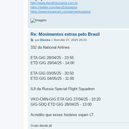
http://www.AeroEntusiasta.com.br
https://twitter.com/AeroEntusiasta
https://www.instagram.com/aeroentusiasta/
Re: Movimentos extras pelo Brasil
M
por
Electra
»
Dom Abr 27, 2025 20:23
e
n
332 da National Airlines
s
a
g
ETA GIG 28/04/25 - 23:55
e
ETD GIG 29/04/25 - 14:00
m
ETA GIG 03/05/25 - 20:50
ETD GIG 04/05/25 - 11:00
IL9 da Russia Special Flight Squadron
VKO-CMN-GIG ETA GIG 27/04/25 - 10:20
GIG-SDQ ETD GIG 28/04/25 - 13:00
Acredito que esses horários sejam LT.
Grato desde já!