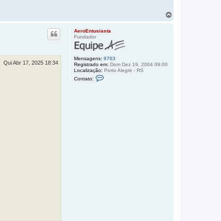
V
o
l
AeroEntusiasta
t
Fundador
a
r
a
Mensagens:
9763
o
Qui Abr 17, 2025 18:34
Registrado em:
Dom Dez 19, 2004 09:00
t
Localização:
Porto Alegre - RS
C
o
Contato:
o
p
n
o
t
a
t
o
A
e
r
o
E
n
t
u
s
i
a
s
t
a