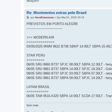
Abraços!!!
Re: Movimentos extras pelo Brasil
M
por
AeroEntusiasta
»
Qui Mai 01, 2025 20:15
e
n
PREVISTOS EM PORTO ALEGRE
s
------------------------------------
a
g
e
>>> MODERN AIR
m
==============
03/05/2025 MWM 9622 B738 SBKP 14:00LT SBPA 15:45LT 
STAR PERU
=========
06/05 SRU 9860 B737 SPJC 08:00LT SBPA 12:30LT - ferr
06/05 SRU 9861 B737 SBPA 14:00LT SPJC 19:20LT - Grêmio
08/05 SRU 9860 B737 SPJC 03:00LT SBPA 07:30LT - reto
08/05 SRU 9861 B737 SBPA 09:00LT SPJC 14:20LT - ferr
LATAM BRASIL
===========
06/05 TAM 9516 A320 SBPA 14:00LT SCDA 17:50LT - Transp
Sem mais.