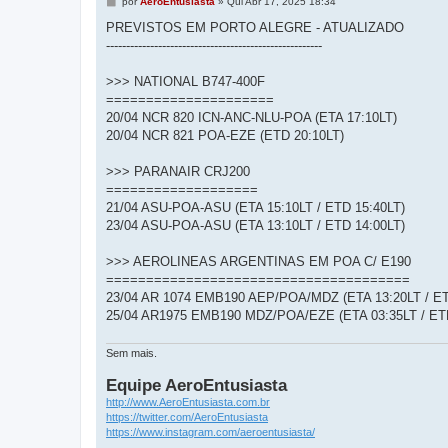
M
por
AeroEntusiasta
»
Qui Abr 17, 2025 18:34
e
n
PREVISTOS EM PORTO ALEGRE - ATUALIZADO
s
------------------------------------------------------
a
g
e
>>> NATIONAL B747-400F
m
=====================
20/04 NCR 820 ICN-ANC-NLU-POA (ETA 17:10LT)
20/04 NCR 821 POA-EZE (ETD 20:10LT)
>>> PARANAIR CRJ200
===================
21/04 ASU-POA-ASU (ETA 15:10LT / ETD 15:40LT)
23/04 ASU-POA-ASU (ETA 13:10LT / ETD 14:00LT)
>>> AEROLINEAS ARGENTINAS EM POA C/ E190
======================================
23/04 AR 1074 EMB190 AEP/POA/MDZ (ETA 13:20LT / ET
25/04 AR1975 EMB190 MDZ/POA/EZE (ETA 03:35LT / ETD
Sem mais.
Equipe AeroEntusiasta
http://www.AeroEntusiasta.com.br
https://twitter.com/AeroEntusiasta
https://www.instagram.com/aeroentusiasta/