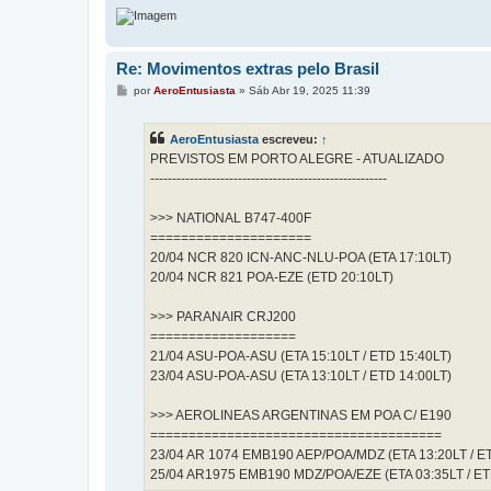
Re: Movimentos extras pelo Brasil
M
por
AeroEntusiasta
»
Sáb Abr 19, 2025 11:39
e
n
s
AeroEntusiasta
escreveu:
↑
a
g
PREVISTOS EM PORTO ALEGRE - ATUALIZADO
e
------------------------------------------------------
m
>>> NATIONAL B747-400F
=====================
20/04 NCR 820 ICN-ANC-NLU-POA (ETA 17:10LT)
20/04 NCR 821 POA-EZE (ETD 20:10LT)
>>> PARANAIR CRJ200
===================
21/04 ASU-POA-ASU (ETA 15:10LT / ETD 15:40LT)
23/04 ASU-POA-ASU (ETA 13:10LT / ETD 14:00LT)
>>> AEROLINEAS ARGENTINAS EM POA C/ E190
======================================
23/04 AR 1074 EMB190 AEP/POA/MDZ (ETA 13:20LT / ET
25/04 AR1975 EMB190 MDZ/POA/EZE (ETA 03:35LT / ET