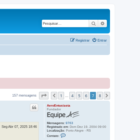
Pesquisar
Pesquisa avançad
Registrar
Entrar
Página
7
de
8
1
4
5
6
7
8
Anterior
Próximo
157 mensagens
…
AeroEntusiasta
Fundador
Mensagens:
9763
Seg Abr 07, 2025 18:46
Registrado em:
Dom Dez 19, 2004 09:00
Localização:
Porto Alegre - RS
C
Contato:
o