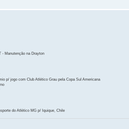
- Manutenção na Drayton
y
 p/ jogo com Club Atlético Grau pela Copa Sul Americana
rno
y
orte do Atlético MG p/ Iquique, Chile