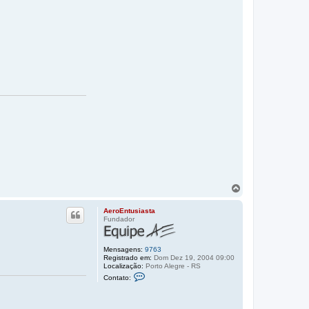
V
o
l
AeroEntusiasta
t
Fundador
a
r
a
Mensagens:
9763
o
Registrado em:
Dom Dez 19, 2004 09:00
t
Localização:
Porto Alegre - RS
C
o
Contato:
o
p
n
o
t
a