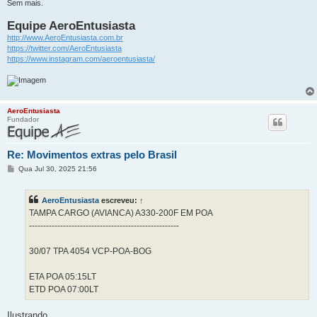
Sem mais.
Equipe AeroEntusiasta
http://www.AeroEntusiasta.com.br
https://twitter.com/AeroEntusiasta
https://www.instagram.com/aeroentusiasta/
AeroEntusiasta
Fundador
Re: Movimentos extras pelo Brasil
M
Qua Jul 30, 2025 21:56
e
n
s
AeroEntusiasta
escreveu:
↑
a
g
TAMPA CARGO (AVIANCA) A330-200F EM POA
e
-----------------------------------------------------
m
30/07 TPA 4054 VCP-POA-BOG
ETA POA 05:15LT
ETD POA 07:00LT
Ilustrando.