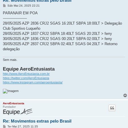
Re: Movimentos extras pelo Brasil
M
Sáb Mai 24, 2025 22:21
e
n
PARANAIR EM POA
s
---------------------
a
g
28/05/2025 AZP 2836 CRJ2 SGAS 16:20LT SBPA 18:00LT > Delegação
e
Club Sportivo Luqueño
m
28/05/2025 AZP 1837 CRJ2 SBPA 18:40LT SGAS 20:20LT > ferry
30/05/2025 AZP 1836 CRJ2 SGAS 00:20LT SBPA 02:00LT > ferry
30/05/2025 AZP 2837 CRJ2 SBPA 02:40LT SGAS 04:20LT > Retorno
delegação
Sem mais.
Equipe AeroEntusiasta
http://www.AeroEntusiasta.com.br
https://twitter.com/AeroEntusiasta
https://www.instagram.com/aeroentusiasta/
AeroEntusiasta
Fundador
Re: Movimentos extras pelo Brasil
M
Ter Mai 27, 2025 11:35