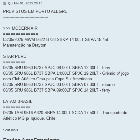
M
Qui Mai 01, 2025 20:15
e
n
PREVISTOS EM PORTO ALEGRE
s
------------------------------------
a
g
e
>>> MODERN AIR
m
==============
03/05/2025 MWM 9622 B738 SBKP 14:00LT SBPA 15:45LT -
Manutenção na Drayton
STAR PERU
=========
06/05 SRU 9860 B737 SPJC 08:00LT SBPA 12:30LT - ferry
06/05 SRU 9861 B737 SBPA 14:00LT SPJC 19:20LT - Grêmio p/ jogo
com Club Atlético Grau pela Copa Sul Americana
08/05 SRU 9860 B737 SPJC 03:00LT SBPA 07:30LT - retorno
08/05 SRU 9861 B737 SBPA 09:00LT SPJC 14:20LT - ferry
LATAM BRASIL
===========
06/05 TAM 9516 A320 SBPA 14:00LT SCDA 17:50LT - Transporte do
Atlético MG p/ Iquique, Chile
Sem mais.
Equipe AeroEntusiasta