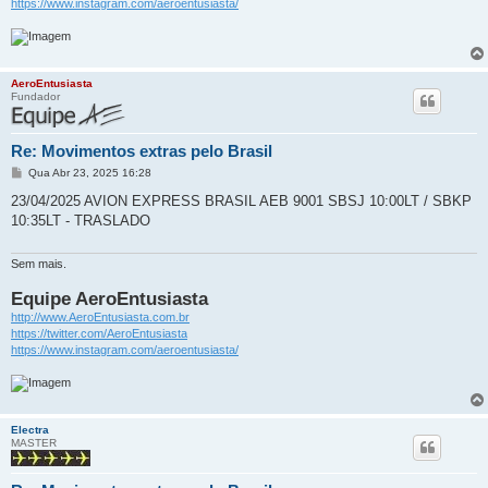
https://www.instagram.com/aeroentusiasta/
AeroEntusiasta
Fundador
Re: Movimentos extras pelo Brasil
M
Qua Abr 23, 2025 16:28
e
n
23/04/2025 AVION EXPRESS BRASIL AEB 9001 SBSJ 10:00LT / SBKP
s
10:35LT - TRASLADO
a
g
e
m
Sem mais.
Equipe AeroEntusiasta
http://www.AeroEntusiasta.com.br
https://twitter.com/AeroEntusiasta
https://www.instagram.com/aeroentusiasta/
Electra
MASTER