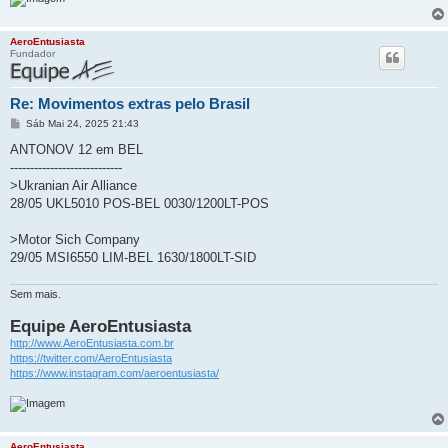
AeroEntusiasta
Fundador
Re: Movimentos extras pelo Brasil
M
Sáb Mai 24, 2025 21:43
e
n
ANTONOV 12 em BEL
s
----------------------------
a
g
>Ukranian Air Alliance
e
28/05 UKL5010 POS-BEL 0030/1200LT-POS
m
>Motor Sich Company
29/05 MSI6550 LIM-BEL 1630/1800LT-SID
Sem mais.
Equipe AeroEntusiasta
http://www.AeroEntusiasta.com.br
https://twitter.com/AeroEntusiasta
https://www.instagram.com/aeroentusiasta/
AeroEntusiasta