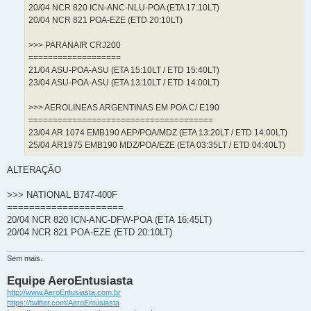
20/04 NCR 820 ICN-ANC-NLU-POA (ETA 17:10LT)
20/04 NCR 821 POA-EZE (ETD 20:10LT)
>>> PARANAIR CRJ200
===================
21/04 ASU-POA-ASU (ETA 15:10LT / ETD 15:40LT)
23/04 ASU-POA-ASU (ETA 13:10LT / ETD 14:00LT)
>>> AEROLINEAS ARGENTINAS EM POA C/ E190
======================================
23/04 AR 1074 EMB190 AEP/POA/MDZ (ETA 13:20LT / ETD 14:00LT)
25/04 AR1975 EMB190 MDZ/POA/EZE (ETA 03:35LT / ETD 04:40LT)
ALTERAÇÃO
>>> NATIONAL B747-400F
=====================
20/04 NCR 820 ICN-ANC-DFW-POA (ETA 16:45LT)
20/04 NCR 821 POA-EZE (ETD 20:10LT)
Sem mais.
Equipe AeroEntusiasta
http://www.AeroEntusiasta.com.br
https://twitter.com/AeroEntusiasta