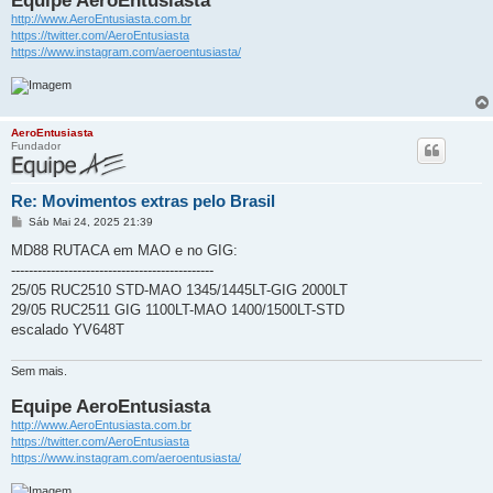
http://www.AeroEntusiasta.com.br
https://twitter.com/AeroEntusiasta
https://www.instagram.com/aeroentusiasta/
AeroEntusiasta
Fundador
Re: Movimentos extras pelo Brasil
M
Sáb Mai 24, 2025 21:39
e
n
MD88 RUTACA em MAO e no GIG:
s
----------------------------------------------
a
g
25/05 RUC2510 STD-MAO 1345/1445LT-GIG 2000LT
e
29/05 RUC2511 GIG 1100LT-MAO 1400/1500LT-STD
m
escalado YV648T
Sem mais.
Equipe AeroEntusiasta
http://www.AeroEntusiasta.com.br
https://twitter.com/AeroEntusiasta
https://www.instagram.com/aeroentusiasta/