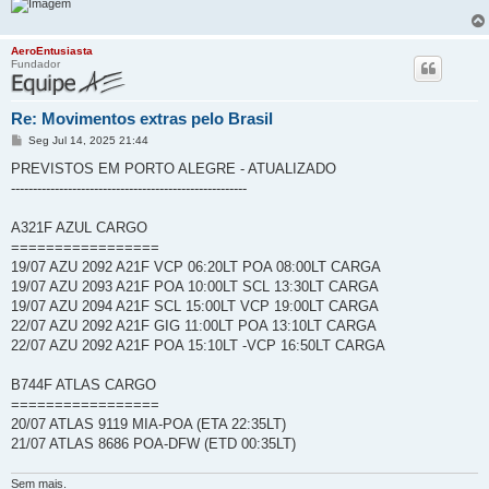
AeroEntusiasta
Fundador
Re: Movimentos extras pelo Brasil
M
Seg Jul 14, 2025 21:44
e
n
PREVISTOS EM PORTO ALEGRE - ATUALIZADO
s
------------------------------------------------------
a
g
e
A321F AZUL CARGO
m
=================
19/07 AZU 2092 A21F VCP 06:20LT POA 08:00LT CARGA
19/07 AZU 2093 A21F POA 10:00LT SCL 13:30LT CARGA
19/07 AZU 2094 A21F SCL 15:00LT VCP 19:00LT CARGA
22/07 AZU 2092 A21F GIG 11:00LT POA 13:10LT CARGA
22/07 AZU 2092 A21F POA 15:10LT -VCP 16:50LT CARGA
B744F ATLAS CARGO
=================
20/07 ATLAS 9119 MIA-POA (ETA 22:35LT)
21/07 ATLAS 8686 POA-DFW (ETD 00:35LT)
Sem mais.