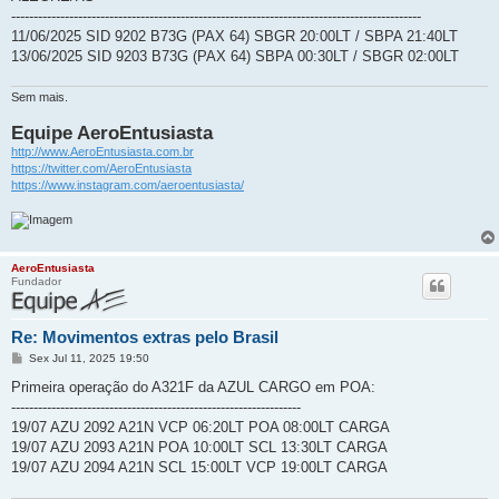
g
--------------------------------------------------------------------------------------------
e
11/06/2025 SID 9202 B73G (PAX 64) SBGR 20:00LT / SBPA 21:40LT
m
13/06/2025 SID 9203 B73G (PAX 64) SBPA 00:30LT / SBGR 02:00LT
Sem mais.
Equipe AeroEntusiasta
http://www.AeroEntusiasta.com.br
https://twitter.com/AeroEntusiasta
https://www.instagram.com/aeroentusiasta/
AeroEntusiasta
Fundador
Re: Movimentos extras pelo Brasil
M
Sex Jul 11, 2025 19:50
e
n
Primeira operação do A321F da AZUL CARGO em POA:
s
-----------------------------------------------------------------
a
g
19/07 AZU 2092 A21N VCP 06:20LT POA 08:00LT CARGA
e
19/07 AZU 2093 A21N POA 10:00LT SCL 13:30LT CARGA
m
19/07 AZU 2094 A21N SCL 15:00LT VCP 19:00LT CARGA