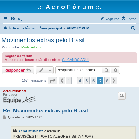
.:: A e r o F ó r u m ::.
FAQ
Registrar
Entrar
P
Índice do fórum
Área principal
AEROFÓRUM
e
Movimentos extras pelo Brasil
s
Moderador:
Moderadores
q
Regras do fórum
u
As regras do fórum estão disponíveis
CLICANDO AQUI
.
i
Pesquisar
Pesquisa 
Responder
s
Página
7
de
8
1
4
5
6
7
8
Anterior
Próximo
a
157 mensagens
…
r
AeroEntusiasta
Fundador
Re: Movimentos extras pelo Brasil
M
Qua Abr 09, 2025 14:05
e
n
s
AeroEntusiasta
escreveu:
↑
a
g
PREVISÕES P/ PORTO ALEGRE ( SBPA / POA )