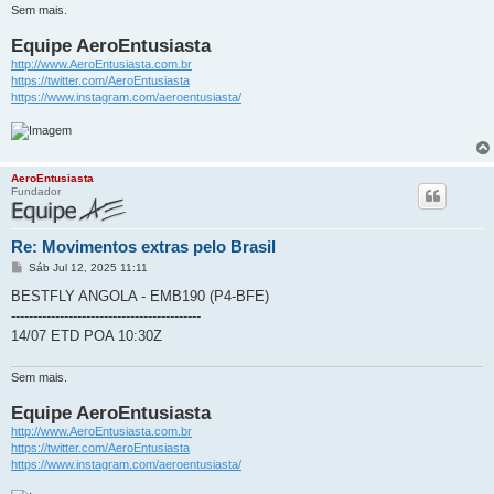
Sem mais.
Equipe AeroEntusiasta
http://www.AeroEntusiasta.com.br
https://twitter.com/AeroEntusiasta
https://www.instagram.com/aeroentusiasta/
AeroEntusiasta
Fundador
Re: Movimentos extras pelo Brasil
M
Sáb Jul 12, 2025 11:11
e
n
BESTFLY ANGOLA - EMB190 (P4-BFE)
s
-------------------------------------------
a
g
14/07 ETD POA 10:30Z
e
m
Sem mais.
Equipe AeroEntusiasta
http://www.AeroEntusiasta.com.br
https://twitter.com/AeroEntusiasta
https://www.instagram.com/aeroentusiasta/