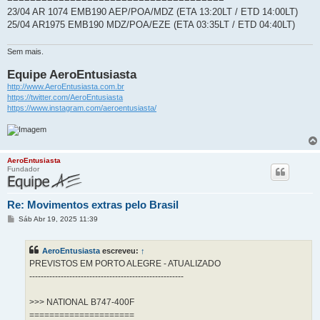
23/04 AR 1074 EMB190 AEP/POA/MDZ (ETA 13:20LT / ETD 14:00LT)
25/04 AR1975 EMB190 MDZ/POA/EZE (ETA 03:35LT / ETD 04:40LT)
Sem mais.
Equipe AeroEntusiasta
http://www.AeroEntusiasta.com.br
https://twitter.com/AeroEntusiasta
https://www.instagram.com/aeroentusiasta/
AeroEntusiasta
Fundador
Re: Movimentos extras pelo Brasil
M
Sáb Abr 19, 2025 11:39
e
n
s
AeroEntusiasta
escreveu:
↑
a
g
PREVISTOS EM PORTO ALEGRE - ATUALIZADO
e
------------------------------------------------------
m
>>> NATIONAL B747-400F
=====================