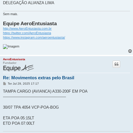
DELEGAÇÃO ALIANZA LIMA
Sem mais.
Equipe AeroEntusiasta
http://www.AeroEntusiasta.com.br
https://twitter.com/AeroEntusiasta
https://www.instagram.com/aeroentusiasta/
AeroEntusiasta
Fundador
Re: Movimentos extras pelo Brasil
M
Ter Jul 29, 2025 17:17
e
n
TAMPA CARGO (AVIANCA) A330-200F EM POA
s
-----------------------------------------------------
a
g
e
30/07 TPA 4054 VCP-POA-BOG
m
ETA POA 05:15LT
ETD POA 07:00LT