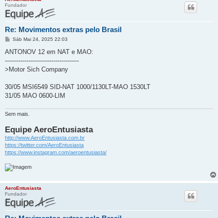
Fundador
Re: Movimentos extras pelo Brasil
M
Sáb Mai 24, 2025 22:03
e
n
ANTONOV 12 em NAT e MAO:
s
--------------------------------------
a
g
>Motor Sich Company
e
m
30/05 MSI6549 SID-NAT 1000/1130LT-MAO 1530LT
31/05 MAO 0600-LIM
Sem mais.
Equipe AeroEntusiasta
http://www.AeroEntusiasta.com.br
https://twitter.com/AeroEntusiasta
https://www.instagram.com/aeroentusiasta/
AeroEntusiasta
Fundador