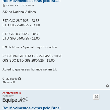
Re: Movimentos extras pelo Brasil
M
Dom Abr 27, 2025 20:23
e
n
332 da National Airlines
s
a
g
ETA GIG 28/04/25 - 23:55
e
ETD GIG 29/04/25 - 14:00
m
ETA GIG 03/05/25 - 20:50
ETD GIG 04/05/25 - 11:00
IL9 da Russia Special Flight Squadron
VKO-CMN-GIG ETA GIG 27/04/25 - 10:20
GIG-SDQ ETD GIG 28/04/25 - 13:00
Acredito que esses horários sejam LT.
Grato desde já!
Abraços!!!
AeroEntusiasta
Fundador
Re: Movimentos extras pelo Brasil