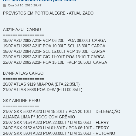
M
Qua Jul 16, 2025 20:47
e
n
PREVISTOS EM PORTO ALEGRE - ATUALIZADO
s
------------------------------------------------------
a
g
e
A321F AZUL CARGO
m
=================
19/07 AZU 2092 A21F VCP 06:20LT POA 08:00LT CARGA
19/07 AZU 2093 A21F POA 10:00LT SCL 13:30LT CARGA
19/07 AZU 2094 A21F SCL 15:00LT VCP 19:00LT CARGA
22/07 AZU 2092 A21F GIG 11:00LT POA 13:10LT CARGA
22/07 AZU 2092 A21F POA 15:10LT -VCP 16:50LT CARGA
B744F ATLAS CARGO
=================
20/07 ATLAS 9119 MIA-POA (ETA 22:35LT)
21/07 ATLAS 8686 POA-DFW (ETD 00:35LT)
SKY AIRLINE PERU
===============
21/07 SKX 5902 A320 LIM 15:30LT / POA 20:10LT - DELEGAÇÃO
ALIANZA LIMA P/ JOGO COM GRÊMIO
21/07 SKX 9154 A320 POA 22:00LT / LIM 03:05LT - FERRY
24/07 SKX 9152 A320 LIM 01:30LT / POA 06:10LT - FERRY
24/07 SKX 5904 A320 POA 08:00LT / LIM 13:05LT - RETORNO