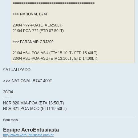
e
======================================
m
>>> NATIONAL B74F
20/04 ???-POA (ETA 16:50LT)
21/04 POA-??? (ETD 07:50LT)
>>> PARANAIR CRJ200
21/04 ASU-POA-ASU (ETA 15:10LT / ETD 15:40LT)
23/04 ASU-POA-ASU (ETA 13:10LT / ETD 14:00LT)
* ATUALIZADO
>>> NATIONAL B747-400F
20/04
-------
NCR 820 MIA-POA (ETA 16:50LT)
NCR 821 POA-MCO (ETD 19:50LT)
Sem mais.
Equipe AeroEntusiasta
http://www.AeroEntusiasta.com.br