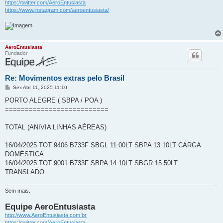
https://twitter.com/AeroEntusiasta
https://www.instagram.com/aeroentusiasta/
AeroEntusiasta
Fundador
Re: Movimentos extras pelo Brasil
M
Sex Abr 11, 2025 11:10
e
n
PORTO ALEGRE ( SBPA / POA )
s
==========================
a
g
e
TOTAL (ANIVIA LINHAS AÉREAS)
m
16/04/2025 TOT 9406 B733F SBGL 11:00LT SBPA 13:10LT CARGA
DOMÉSTICA
16/04/2025 TOT 9001 B733F SBPA 14:10LT SBGR 15:50LT
TRANSLADO
Sem mais.
Equipe AeroEntusiasta
http://www.AeroEntusiasta.com.br
https://twitter.com/AeroEntusiasta