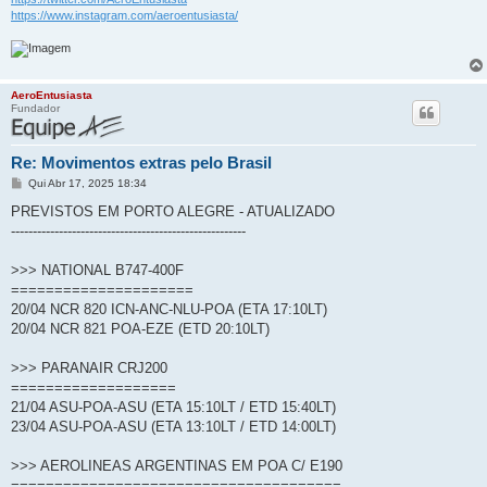
https://www.instagram.com/aeroentusiasta/
AeroEntusiasta
Fundador
Re: Movimentos extras pelo Brasil
M
Qui Abr 17, 2025 18:34
e
n
PREVISTOS EM PORTO ALEGRE - ATUALIZADO
s
------------------------------------------------------
a
g
e
>>> NATIONAL B747-400F
m
=====================
20/04 NCR 820 ICN-ANC-NLU-POA (ETA 17:10LT)
20/04 NCR 821 POA-EZE (ETD 20:10LT)
>>> PARANAIR CRJ200
===================
21/04 ASU-POA-ASU (ETA 15:10LT / ETD 15:40LT)
23/04 ASU-POA-ASU (ETA 13:10LT / ETD 14:00LT)
>>> AEROLINEAS ARGENTINAS EM POA C/ E190
======================================