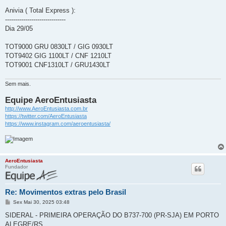
e
n
Anivia ( Total Express ):
s
------------------------------
a
g
Dia 29/05
e
m
TOT9000 GRU 0830LT / GIG 0930LT
TOT9402 GIG 1100LT / CNF 1210LT
TOT9001 CNF1310LT / GRU1430LT
Sem mais.
Equipe AeroEntusiasta
http://www.AeroEntusiasta.com.br
https://twitter.com/AeroEntusiasta
https://www.instagram.com/aeroentusiasta/
AeroEntusiasta
Fundador
Re: Movimentos extras pelo Brasil
M
Sex Mai 30, 2025 03:48
e
n
SIDERAL - PRIMEIRA OPERAÇÃO DO B737-700 (PR-SJA) EM PORTO
s
ALEGRE/RS
a