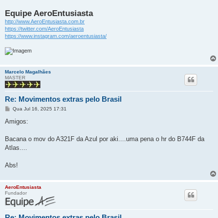
Equipe AeroEntusiasta
http://www.AeroEntusiasta.com.br
https://twitter.com/AeroEntusiasta
https://www.instagram.com/aeroentusiasta/
Marcelo Magalhães
MASTER
Re: Movimentos extras pelo Brasil
M
Qua Jul 16, 2025 17:31
e
n
Amigos:
s
a
g
Bacana o mov do A321F da Azul por aki....uma pena o hr do B744F da
e
Atlas....
m
Abs!
AeroEntusiasta
Fundador
Re: Movimentos extras pelo Brasil