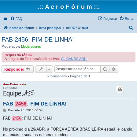
.:: A e r o F ó r u m ::.
FAQ
Registrar
Entrar
P
Índice do fórum
Área principal
AEROFÓRUM
e
FAB 2456: FIM DE LINHA!
s
Moderador:
Moderadores
q
Regras do fórum
u
As regras do fórum estão disponíveis
CLICANDO AQUI
.
i
Pesquisar
Pesquisa 
Responder
s
6 mensagens • Página
1
de
1
a
AeroEntusiasta
r
Fundador
FAB
2456
: FIM DE LINHA!
M
Dom Abr 26, 2015 00:54
e
n
FAB
2456
: FIM DE LINHA!
s
a
g
No próximo dia 29/ABR, a FORÇA AÉREA BRASILEIRA estará leiloando
e
materiais e sucatas do seu excedente.
m