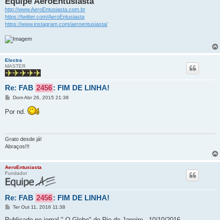
Equipe AeroEntusiasta
http://www.AeroEntusiasta.com.br
https://twitter.com/AeroEntusiasta
https://www.instagram.com/aeroentusiasta/
Electra
MASTER
Re: FAB
2456
: FIM DE LINHA!
M
Dom Abr 26, 2015 21:38
e
n
Por nd.
s
a
g
e
m
Grato desde já!
Abraços!!!
AeroEntusiasta
Fundador
Re: FAB
2456
: FIM DE LINHA!
M
Ter Out 11, 2016 11:38
e
n
Publicado no jornal " O Globo" do Rio de Janeiro - 10/10/2016.