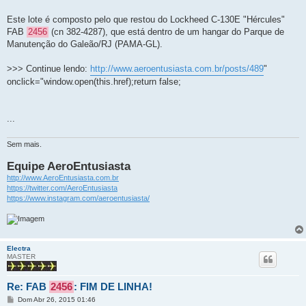
Este lote é composto pelo que restou do Lockheed C-130E "Hércules"
FAB
2456
(cn 382-4287), que está dentro de um hangar do Parque de
Manutenção do Galeão/RJ (PAMA-GL).
>>> Continue lendo:
http://www.aeroentusiasta.com.br/posts/489
"
onclick="window.open(this.href);return false;
...
Sem mais.
Equipe AeroEntusiasta
http://www.AeroEntusiasta.com.br
https://twitter.com/AeroEntusiasta
https://www.instagram.com/aeroentusiasta/
Electra
MASTER
Re: FAB
2456
: FIM DE LINHA!
M
Dom Abr 26, 2015 01:46