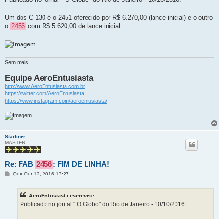
s
a
g
Um dos C-130 é o 2451 oferecido por R$ 6.270,00 (lance inicial) e o outro
e
o
2456
com R$ 5.620,00 de lance inicial.
m
Sem mais.
Equipe AeroEntusiasta
http://www.AeroEntusiasta.com.br
https://twitter.com/AeroEntusiasta
https://www.instagram.com/aeroentusiasta/
Starliner
MASTER
Re: FAB
2456
: FIM DE LINHA!
M
Qua Out 12, 2016 13:27
e
n
s
AeroEntusiasta escreveu:
a
g
Publicado no jornal " O Globo" do Rio de Janeiro - 10/10/2016.
e
m