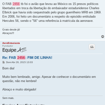
e
n
O FAB
2456
tb foi o avião que levou ao México os 15 presos políticos
s
libertados em troca da libertação do embaixador estadunidense Charles
a
g
Elbrick que havia sido sequestrado pelo grupo guerrilheiro MR8 em 1969.
e
Em 2006, foi feito um documentário a respeito do episódio entitulado
m
Hercules 56, sendo o "56" uma referência à matrícula da aeronave.
Grato desde já!
Abraços!!!
AeroEntusiasta
Fundador
Re: FAB
2456
: FIM DE LINHA!
M
Dom Abr 26, 2015 13:03
e
n
Bom dia!
s
a
g
Muito bem lembrado, amigo. Apesar de conhecer o documentário em
e
questão, não me lembrei!
m
Abraço e muito obrigado!
Sem mais.