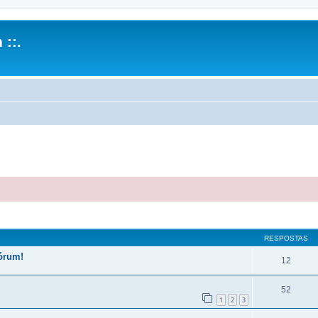
 ::.
r
uisa avançada
RESPOSTAS
fórum!
12
52
1
2
3