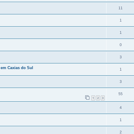
11
1
1
0
3
 em Caxias do Sul
1
3
55
1
2
3
4
1
2