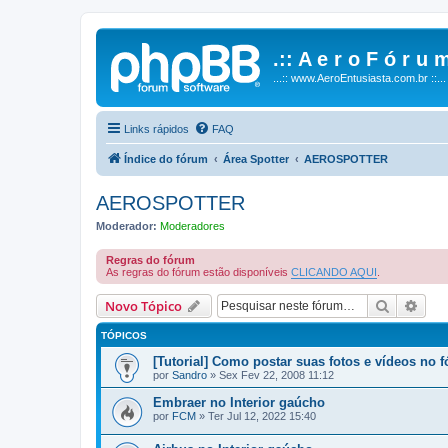
.:: A e r o F ó r u m
...:: www.AeroEntusiasta.com.br ::...
Links rápidos
FAQ
Índice do fórum
Área Spotter
AEROSPOTTER
AEROSPOTTER
Moderador:
Moderadores
Regras do fórum
As regras do fórum estão disponíveis
CLICANDO AQUI
.
Pesquisa
Pesq
Novo Tópico
TÓPICOS
[Tutorial] Como postar suas fotos e vídeos no 
por
Sandro
»
Sex Fev 22, 2008 11:12
Embraer no Interior gaúcho
por
FCM
»
Ter Jul 12, 2022 15:40