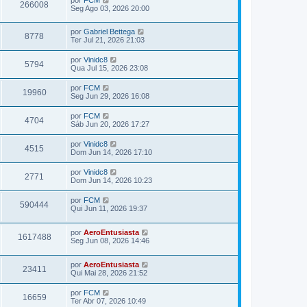
266008
Seg Ago 03, 2026 20:00
por
Gabriel Bettega
8778
Ter Jul 21, 2026 21:03
por
Vinidc8
5794
Qua Jul 15, 2026 23:08
por
FCM
19960
Seg Jun 29, 2026 16:08
por
FCM
4704
Sáb Jun 20, 2026 17:27
por
Vinidc8
4515
Dom Jun 14, 2026 17:10
por
Vinidc8
2771
Dom Jun 14, 2026 10:23
por
FCM
590444
Qui Jun 11, 2026 19:37
por
AeroEntusiasta
1617488
Seg Jun 08, 2026 14:46
por
AeroEntusiasta
23411
Qui Mai 28, 2026 21:52
por
FCM
16659
Ter Abr 07, 2026 10:49