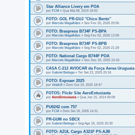
Star Alliance Livery em POA
por
FCM
»
Qua Mai 08, 2019 18:02
FOTO: GOL PR-GUJ "Chico Bento"
por
Marcelo Magalhães
»
Sex Fev 20, 2026 20:56
FOTO: Braspress B734F PS-BPA
por
Marcelo Magalhães
»
Seg Fev 02, 2026 13:08
FOTO: Braspress B734F PS-BPB
por
Marcelo Magalhães
»
Seg Fev 02, 2026 21:29
FOTO: National Cargo B744F POA
por
Marcelo Magalhães
»
Sex Dez 26, 2025 15:43
CASA C-212 AVIOCAR da Força Aerea Uruguaia
por
Gabriel Bettega
»
Ter Set 23, 2025 20:16
FOTO: Expoaer 2025
por
Vinidc8
»
Dom Out 19, 2025 18:47
FOTOS: Flickr Site AeroEntusiasta
por
AeroEntusiasta
»
Qua Jan 15, 2014 00:09
PU0242 com 757
por
FCM
»
Dom Set 18, 2005 14:31
PR-GUM no SBCX
por
Gabriel Bettega
»
Seg Ago 18, 2025 20:30
FOTO: AZUL Cargo A321F PS-AJB