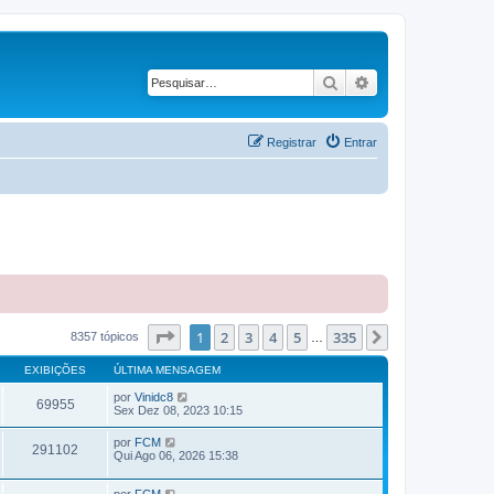
Pesquisar
Pesquisa avançad
Registrar
Entrar
Página
1
de
335
1
2
3
4
5
335
Próximo
8357 tópicos
…
EXIBIÇÕES
ÚLTIMA MENSAGEM
por
Vinidc8
69955
Sex Dez 08, 2023 10:15
por
FCM
291102
Qui Ago 06, 2026 15:38
por
FCM