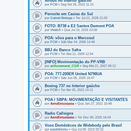
Airbus no Interior gaúcho
por
FCM
»
Seg Set 26, 2022 11:15
Pernoite em Caxias do Sul
por
Gabriel Bettega
»
Ter Jul 21, 2026 21:03
FOTO: B738 e E2 Santos Dumont POA
por
Vinidc8
»
Qua Jul 15, 2026 23:08
POA: vôos para o Mercosul
por
FCM
»
Sáb Mar 04, 2006 14:48
BBJ do Banco Safra
por
FCM
»
Ter Mai 12, 2009 12:54
[INFO] Movimentação do PP-VRB
por
arthuramaral_CGR
»
Seg Mai 21, 2007 09:12
POA: 777-200ER United N798UA
por
FCM
»
Sáb Jun 06, 2026 16:47
Boeing 737 no Interior gaúcho
por
FCM
»
Ter Abr 05, 2022 14:12
POA / SBPA: MOVIMENTAÇÃO E VISITANTES
por
AeroEntusiasta
»
Qua Jan 27, 2021 16:48
Radio Callsigns
por
AeroEntusiasta
»
Ter Dez 09, 2025 16:44
Voos Domésticos de Widebody pelo Brasil
por
joaointhesky
»
Qui Jul 09, 2015 00:32