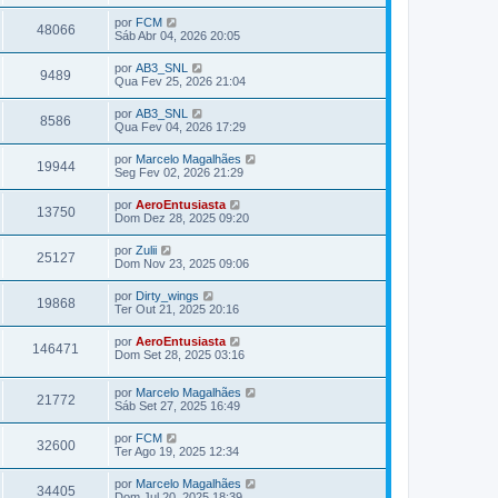
por
FCM
48066
Sáb Abr 04, 2026 20:05
por
AB3_SNL
9489
Qua Fev 25, 2026 21:04
por
AB3_SNL
8586
Qua Fev 04, 2026 17:29
por
Marcelo Magalhães
19944
Seg Fev 02, 2026 21:29
por
AeroEntusiasta
13750
Dom Dez 28, 2025 09:20
por
Zulii
25127
Dom Nov 23, 2025 09:06
por
Dirty_wings
19868
Ter Out 21, 2025 20:16
por
AeroEntusiasta
146471
Dom Set 28, 2025 03:16
por
Marcelo Magalhães
21772
Sáb Set 27, 2025 16:49
por
FCM
32600
Ter Ago 19, 2025 12:34
por
Marcelo Magalhães
34405
Dom Jul 20, 2025 18:39