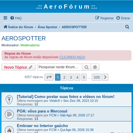
.:: A e r o F ó r u m ::.
FAQ
Registrar
Entrar
P
Índice do fórum
Área Spotter
AEROSPOTTER
e
AEROSPOTTER
s
Moderador:
Moderadores
q
Regras do fórum
u
As regras do fórum estão disponíveis
CLICANDO AQUI
.
i
Pesquisar
Pesquisa avançada
Novo Tópico
s
Página
1
de
335
1
2
3
4
5
335
Próximo
a
8357 tópicos
…
r
Tópicos
[Tutorial] Como postar suas fotos e vídeos no fórum!
Última mensagem por
Vinidc8
«
Sex Dez 08, 2023 10:15
Respostas:
12
POA: vôos para o Mercosul
Última mensagem por
FCM
«
Sáb Ago 08, 2026 17:17
Respostas:
13
Embraer no Interior gaúcho
Última mensagem por
FCM
«
Qui Ago 06, 2026 15:38