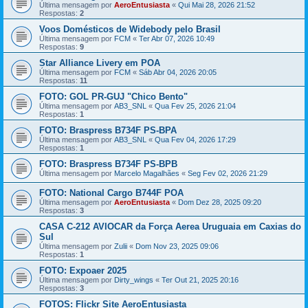
Última mensagem por
AeroEntusiasta
«
Qui Mai 28, 2026 21:52
Respostas:
2
Voos Domésticos de Widebody pelo Brasil
Última mensagem por
FCM
«
Ter Abr 07, 2026 10:49
Respostas:
9
Star Alliance Livery em POA
Última mensagem por
FCM
«
Sáb Abr 04, 2026 20:05
Respostas:
11
FOTO: GOL PR-GUJ "Chico Bento"
Última mensagem por
AB3_SNL
«
Qua Fev 25, 2026 21:04
Respostas:
1
FOTO: Braspress B734F PS-BPA
Última mensagem por
AB3_SNL
«
Qua Fev 04, 2026 17:29
Respostas:
1
FOTO: Braspress B734F PS-BPB
Última mensagem por
Marcelo Magalhães
«
Seg Fev 02, 2026 21:29
FOTO: National Cargo B744F POA
Última mensagem por
AeroEntusiasta
«
Dom Dez 28, 2025 09:20
Respostas:
3
CASA C-212 AVIOCAR da Força Aerea Uruguaia em Caxias do
Sul
Última mensagem por
Zulii
«
Dom Nov 23, 2025 09:06
Respostas:
1
FOTO: Expoaer 2025
Última mensagem por
Dirty_wings
«
Ter Out 21, 2025 20:16
Respostas:
3
FOTOS: Flickr Site AeroEntusiasta