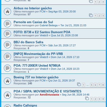
Respostas:
52
1
2
3
Airbus no Interior gaúcho
Última mensagem por
FCM
«
Seg Ago 03, 2026 20:00
Respostas:
57
1
2
3
Pernoite em Caxias do Sul
Última mensagem por
Gabriel Bettega
«
Ter Jul 21, 2026 21:03
FOTO: B738 e E2 Santos Dumont POA
Última mensagem por
Vinidc8
«
Qua Jul 15, 2026 23:08
BBJ do Banco Safra
Última mensagem por
FCM
«
Sáb Jun 20, 2026 17:27
Respostas:
8
[INFO] Movimentação do PP-VRB
Última mensagem por
Vinidc8
«
Dom Jun 14, 2026 17:10
Respostas:
7
POA: 777-200ER United N798UA
Última mensagem por
Vinidc8
«
Dom Jun 14, 2026 10:23
Respostas:
1
Boeing 737 no Interior gaúcho
Última mensagem por
FCM
«
Qui Jun 11, 2026 19:37
Respostas:
140
1
5
6
7
8
…
POA / SBPA: MOVIMENTAÇÃO E VISITANTES
Última mensagem por
AeroEntusiasta
«
Seg Jun 08, 2026 14:46
Respostas:
72
1
2
3
4
Radio Callsigns