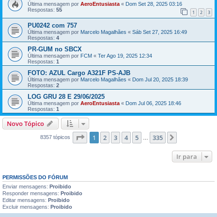
Última mensagem por
AeroEntusiasta
«
Dom Set 28, 2025 03:16
Respostas:
55
1
2
3
PU0242 com 757
Última mensagem por
Marcelo Magalhães
«
Sáb Set 27, 2025 16:49
Respostas:
4
PR-GUM no SBCX
Última mensagem por
FCM
«
Ter Ago 19, 2025 12:34
Respostas:
1
FOTO: AZUL Cargo A321F PS-AJB
Última mensagem por
Marcelo Magalhães
«
Dom Jul 20, 2025 18:39
Respostas:
2
LOG GRU 28 E 29/06/2025
Última mensagem por
AeroEntusiasta
«
Dom Jul 06, 2025 18:46
Respostas:
1
Novo Tópico
Página
1
de
335
1
2
3
4
5
335
Próximo
8357 tópicos
…
Ir para
PERMISSÕES DO FÓRUM
Enviar mensagens:
Proibido
Responder mensagens:
Proibido
Editar mensagens:
Proibido
Excluir mensagens:
Proibido