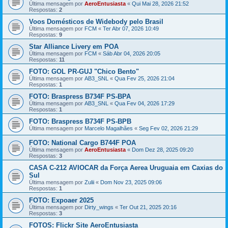
Última mensagem por
AeroEntusiasta
«
Qui Mai 28, 2026 21:52
Respostas:
2
Voos Domésticos de Widebody pelo Brasil
Última mensagem por
FCM
«
Ter Abr 07, 2026 10:49
Respostas:
9
Star Alliance Livery em POA
Última mensagem por
FCM
«
Sáb Abr 04, 2026 20:05
Respostas:
11
FOTO: GOL PR-GUJ "Chico Bento"
Última mensagem por
AB3_SNL
«
Qua Fev 25, 2026 21:04
Respostas:
1
FOTO: Braspress B734F PS-BPA
Última mensagem por
AB3_SNL
«
Qua Fev 04, 2026 17:29
Respostas:
1
FOTO: Braspress B734F PS-BPB
Última mensagem por
Marcelo Magalhães
«
Seg Fev 02, 2026 21:29
FOTO: National Cargo B744F POA
Última mensagem por
AeroEntusiasta
«
Dom Dez 28, 2025 09:20
Respostas:
3
CASA C-212 AVIOCAR da Força Aerea Uruguaia em Caxias do
Sul
Última mensagem por
Zulii
«
Dom Nov 23, 2025 09:06
Respostas:
1
FOTO: Expoaer 2025
Última mensagem por
Dirty_wings
«
Ter Out 21, 2025 20:16
Respostas:
3
FOTOS: Flickr Site AeroEntusiasta