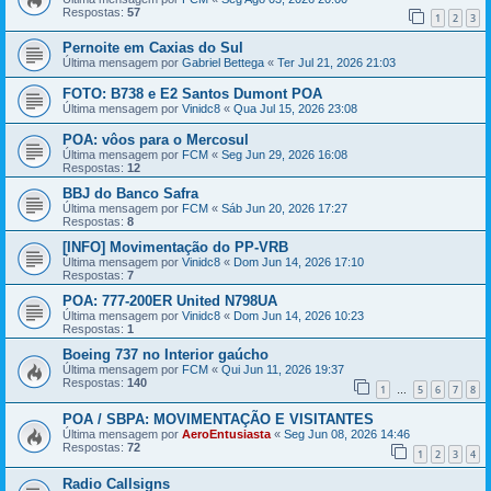
Respostas:
57
1
2
3
Pernoite em Caxias do Sul
Última mensagem por
Gabriel Bettega
«
Ter Jul 21, 2026 21:03
FOTO: B738 e E2 Santos Dumont POA
Última mensagem por
Vinidc8
«
Qua Jul 15, 2026 23:08
POA: vôos para o Mercosul
Última mensagem por
FCM
«
Seg Jun 29, 2026 16:08
Respostas:
12
BBJ do Banco Safra
Última mensagem por
FCM
«
Sáb Jun 20, 2026 17:27
Respostas:
8
[INFO] Movimentação do PP-VRB
Última mensagem por
Vinidc8
«
Dom Jun 14, 2026 17:10
Respostas:
7
POA: 777-200ER United N798UA
Última mensagem por
Vinidc8
«
Dom Jun 14, 2026 10:23
Respostas:
1
Boeing 737 no Interior gaúcho
Última mensagem por
FCM
«
Qui Jun 11, 2026 19:37
Respostas:
140
1
5
6
7
8
…
POA / SBPA: MOVIMENTAÇÃO E VISITANTES
Última mensagem por
AeroEntusiasta
«
Seg Jun 08, 2026 14:46
Respostas:
72
1
2
3
4
Radio Callsigns