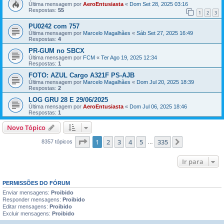
Última mensagem por
AeroEntusiasta
«
Dom Set 28, 2025 03:16
Respostas:
55
1
2
3
PU0242 com 757
Última mensagem por
Marcelo Magalhães
«
Sáb Set 27, 2025 16:49
Respostas:
4
PR-GUM no SBCX
Última mensagem por
FCM
«
Ter Ago 19, 2025 12:34
Respostas:
1
FOTO: AZUL Cargo A321F PS-AJB
Última mensagem por
Marcelo Magalhães
«
Dom Jul 20, 2025 18:39
Respostas:
2
LOG GRU 28 E 29/06/2025
Última mensagem por
AeroEntusiasta
«
Dom Jul 06, 2025 18:46
Respostas:
1
Novo Tópico
Página
1
de
335
1
2
3
4
5
335
Próximo
8357 tópicos
…
Ir para
PERMISSÕES DO FÓRUM
Enviar mensagens:
Proibido
Responder mensagens:
Proibido
Editar mensagens:
Proibido
Excluir mensagens:
Proibido