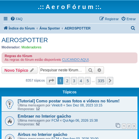
.:: A e r o F ó r u m ::.
FAQ
Registrar
Entrar
P
Índice do fórum
Área Spotter
AEROSPOTTER
e
AEROSPOTTER
s
Moderador:
Moderadores
q
Regras do fórum
u
As regras do fórum estão disponíveis
CLICANDO AQUI
.
i
Pesquisar
Pesquisa avançada
Novo Tópico
s
Página
1
de
335
1
2
3
4
5
335
Próximo
a
8357 tópicos
…
r
Tópicos
[Tutorial] Como postar suas fotos e vídeos no fórum!
Última mensagem por
Vinidc8
«
Sex Dez 08, 2023 10:15
Respostas:
12
Embraer no Interior gaúcho
Última mensagem por
FCM
«
Qui Ago 06, 2026 15:38
Respostas:
52
1
2
3
Airbus no Interior gaúcho
Última mensagem por
FCM
«
Seg Ago 03, 2026 20:00