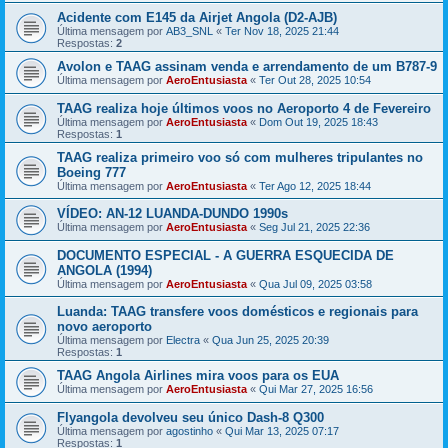
Acidente com E145 da Airjet Angola (D2-AJB)
Última mensagem por
AB3_SNL
«
Ter Nov 18, 2025 21:44
Respostas:
2
Avolon e TAAG assinam venda e arrendamento de um B787-9
Última mensagem por
AeroEntusiasta
«
Ter Out 28, 2025 10:54
TAAG realiza hoje últimos voos no Aeroporto 4 de Fevereiro
Última mensagem por
AeroEntusiasta
«
Dom Out 19, 2025 18:43
Respostas:
1
TAAG realiza primeiro voo só com mulheres tripulantes no
Boeing 777
Última mensagem por
AeroEntusiasta
«
Ter Ago 12, 2025 18:44
VÍDEO: AN-12 LUANDA-DUNDO 1990s
Última mensagem por
AeroEntusiasta
«
Seg Jul 21, 2025 22:36
DOCUMENTO ESPECIAL - A GUERRA ESQUECIDA DE
ANGOLA (1994)
Última mensagem por
AeroEntusiasta
«
Qua Jul 09, 2025 03:58
Luanda: TAAG transfere voos domésticos e regionais para
novo aeroporto
Última mensagem por
Electra
«
Qua Jun 25, 2025 20:39
Respostas:
1
TAAG Angola Airlines mira voos para os EUA
Última mensagem por
AeroEntusiasta
«
Qui Mar 27, 2025 16:56
Flyangola devolveu seu único Dash-8 Q300
Última mensagem por
agostinho
«
Qui Mar 13, 2025 07:17
Respostas:
1