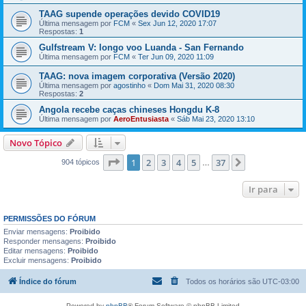
TAAG supende operações devido COVID19
Última mensagem por
FCM
«
Sex Jun 12, 2020 17:07
Respostas:
1
Gulfstream V: longo voo Luanda - San Fernando
Última mensagem por
FCM
«
Ter Jun 09, 2020 11:09
TAAG: nova imagem corporativa (Versão 2020)
Última mensagem por
agostinho
«
Dom Mai 31, 2020 08:30
Respostas:
2
Angola recebe caças chineses Hongdu K-8
Última mensagem por
AeroEntusiasta
«
Sáb Mai 23, 2020 13:10
Novo Tópico
Página
1
de
37
1
2
3
4
5
37
Próximo
904 tópicos
…
Ir para
PERMISSÕES DO FÓRUM
Enviar mensagens:
Proibido
Responder mensagens:
Proibido
Editar mensagens:
Proibido
Excluir mensagens:
Proibido
Índice do fórum
Todos os horários são
UTC-03:00
Powered by
phpBB
® Forum Software © phpBB Limited