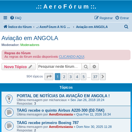
.:: A e r o F ó r u m ::.
FAQ
Registrar
Entrar
P
Índice do fórum
..: AeroFórum A N G O L A :.. " Pioneiro sobre aviação angolana! "
Aviação em ANGOLA
e
Aviação em ANGOLA
s
Moderador:
Moderadores
q
Regras do fórum
u
As regras do fórum estão disponíveis
CLICANDO AQUI
.
i
Pesquisar
Pesquisa avançada
Novo Tópico
s
Página
1
de
37
1
2
3
4
5
37
Próximo
a
904 tópicos
…
r
Tópicos
PORTAL DE NOTÍCIAS DA AVIAÇÃO EM ANGOLA !
Última mensagem por
michanciaux
«
Sex Jan 26, 2018 18:24
Respostas:
3
TAAG recebe o quinto Airbus A220-300 (D2-TAK)
Última mensagem por
AeroEntusiasta
«
Qua Fev 11, 2026 16:34
TAAG recebe primeiro Boeing 787
Última mensagem por
AeroEntusiasta
«
Dom Nov 30, 2025 11:28
Respostas:
2