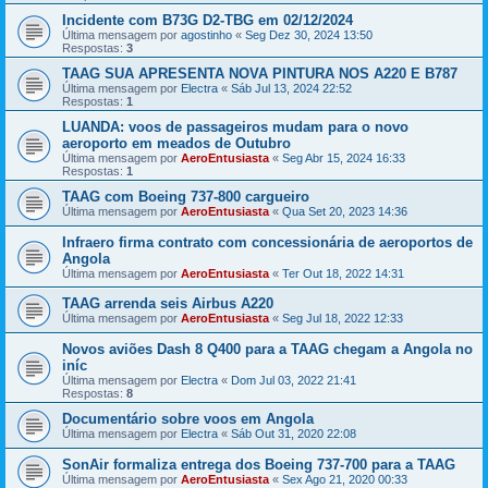
Incidente com B73G D2-TBG em 02/12/2024
Última mensagem por
agostinho
«
Seg Dez 30, 2024 13:50
Respostas:
3
TAAG SUA APRESENTA NOVA PINTURA NOS A220 E B787
Última mensagem por
Electra
«
Sáb Jul 13, 2024 22:52
Respostas:
1
LUANDA: voos de passageiros mudam para o novo
aeroporto em meados de Outubro
Última mensagem por
AeroEntusiasta
«
Seg Abr 15, 2024 16:33
Respostas:
1
TAAG com Boeing 737-800 cargueiro
Última mensagem por
AeroEntusiasta
«
Qua Set 20, 2023 14:36
Infraero firma contrato com concessionária de aeroportos de
Angola
Última mensagem por
AeroEntusiasta
«
Ter Out 18, 2022 14:31
TAAG arrenda seis Airbus A220
Última mensagem por
AeroEntusiasta
«
Seg Jul 18, 2022 12:33
Novos aviões Dash 8 Q400 para a TAAG chegam a Angola no
iníc
Última mensagem por
Electra
«
Dom Jul 03, 2022 21:41
Respostas:
8
Documentário sobre voos em Angola
Última mensagem por
Electra
«
Sáb Out 31, 2020 22:08
SonAir formaliza entrega dos Boeing 737-700 para a TAAG
Última mensagem por
AeroEntusiasta
«
Sex Ago 21, 2020 00:33