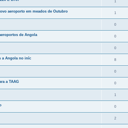
1
ovo aeroporto em meados de Outubro
1
0
 aeroportos de Angola
0
0
 a Angola no iníc
8
0
para a TAAG
0
1
o
0
2