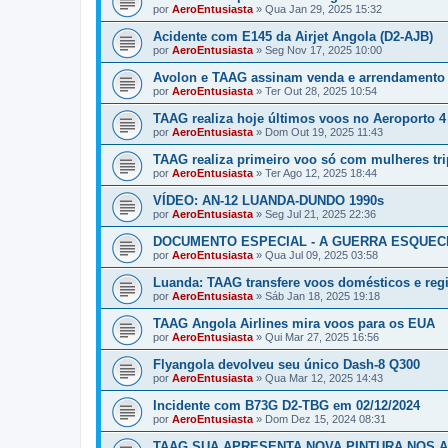
por
AeroEntusiasta
»
Qua Jan 29, 2025 15:32
Acidente com E145 da Airjet Angola (D2-AJB)
por
AeroEntusiasta
»
Seg Nov 17, 2025 10:00
Avolon e TAAG assinam venda e arrendamento
por
AeroEntusiasta
»
Ter Out 28, 2025 10:54
TAAG realiza hoje últimos voos no Aeroporto 4
por
AeroEntusiasta
»
Dom Out 19, 2025 11:43
TAAG realiza primeiro voo só com mulheres tri
por
AeroEntusiasta
»
Ter Ago 12, 2025 18:44
VÍDEO: AN-12 LUANDA-DUNDO 1990s
por
AeroEntusiasta
»
Seg Jul 21, 2025 22:36
DOCUMENTO ESPECIAL - A GUERRA ESQUECI
por
AeroEntusiasta
»
Qua Jul 09, 2025 03:58
Luanda: TAAG transfere voos domésticos e reg
por
AeroEntusiasta
»
Sáb Jan 18, 2025 19:18
TAAG Angola Airlines mira voos para os EUA
por
AeroEntusiasta
»
Qui Mar 27, 2025 16:56
Flyangola devolveu seu único Dash-8 Q300
por
AeroEntusiasta
»
Qua Mar 12, 2025 14:43
Incidente com B73G D2-TBG em 02/12/2024
por
AeroEntusiasta
»
Dom Dez 15, 2024 08:31
TAAG SUA APRESENTA NOVA PINTURA NOS A2