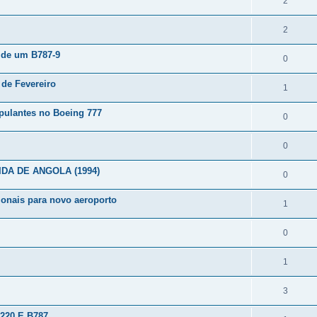
2
2
 de um B787-9
0
 de Fevereiro
1
pulantes no Boeing 777
0
0
DA DE ANGOLA (1994)
0
ionais para novo aeroporto
1
0
1
3
20 E B787