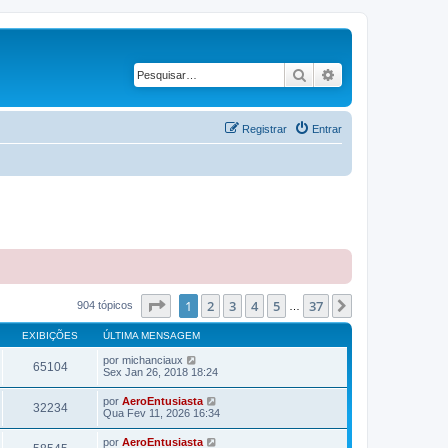
Pesquisar
Pesquisa avançad
Registrar
Entrar
Página
1
de
37
1
2
3
4
5
37
Próximo
904 tópicos
…
EXIBIÇÕES
ÚLTIMA MENSAGEM
por
michanciaux
65104
Sex Jan 26, 2018 18:24
por
AeroEntusiasta
32234
Qua Fev 11, 2026 16:34
por
AeroEntusiasta