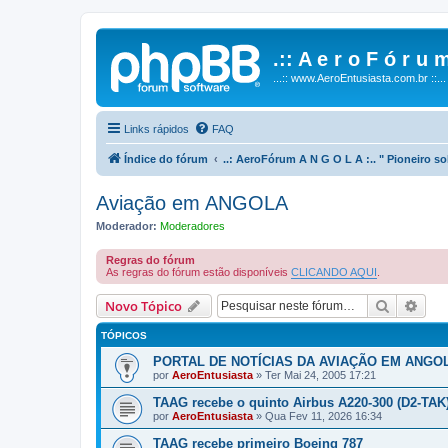
.:: A e r o F ó r u m
...:: www.AeroEntusiasta.com.br ::...
Links rápidos
FAQ
Índice do fórum
..: AeroFórum A N G O L A :.. " Pioneiro s
Aviação em ANGOLA
Moderador:
Moderadores
Regras do fórum
As regras do fórum estão disponíveis
CLICANDO AQUI
.
Pesquisa
Pesq
Novo Tópico
TÓPICOS
PORTAL DE NOTÍCIAS DA AVIAÇÃO EM ANGOL
por
AeroEntusiasta
»
Ter Mai 24, 2005 17:21
TAAG recebe o quinto Airbus A220-300 (D2-TAK
por
AeroEntusiasta
»
Qua Fev 11, 2026 16:34
TAAG recebe primeiro Boeing 787