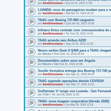
por
AeroEntusiasta
»
Qui Jul 11, 2024 17:00
LUANDA: voos de passageiros mudam para o n
por
AeroEntusiasta
»
Sáb Abr 13, 2024 20:16
TAAG com Boeing 737-800 cargueiro
por
AeroEntusiasta
»
Qua Set 20, 2023 14:36
Infraero firma contrato com concessionária de
por
AeroEntusiasta
»
Ter Out 18, 2022 14:31
TAAG arrenda seis Airbus A220
por
AeroEntusiasta
»
Seg Jul 18, 2022 12:33
Novos aviões Dash 8 Q400 para a TAAG chegam
por
Electra
»
Dom Dez 15, 2019 20:46
Documentário sobre voos em Angola
por
Electra
»
Sáb Out 31, 2020 22:08
SonAir formaliza entrega dos Boeing 737-700 
por
AeroEntusiasta
»
Sex Ago 21, 2020 00:33
TAAG supende operações devido COVID19
por
AeroEntusiasta
»
Sex Mar 27, 2020 13:11
Gulfstream V: longo voo Luanda - San Fernand
por
FCM
»
Ter Jun 09, 2020 11:09
TAAG: nova imagem corporativa (Versão 2020)
por
AeroEntusiasta
»
Qui Mai 28, 2020 11:55