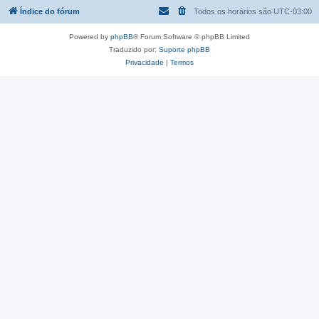
Índice do fórum
Todos os horários são
UTC-03:00
Powered by
phpBB
® Forum Software © phpBB Limited
Traduzido por:
Suporte phpBB
Privacidade
|
Termos