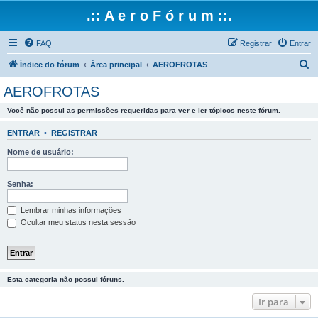
.:: A e r o F ó r u m ::.
FAQ
Registrar
Entrar
P
Índice do fórum
Área principal
AEROFROTAS
e
AEROFROTAS
s
Você não possui as permissões requeridas para ver e ler tópicos neste fórum.
q
u
ENTRAR
•
REGISTRAR
i
Nome de usuário:
s
a
Senha:
r
Lembrar minhas informações
Ocultar meu status nesta sessão
Esta categoria não possui fóruns.
Ir para