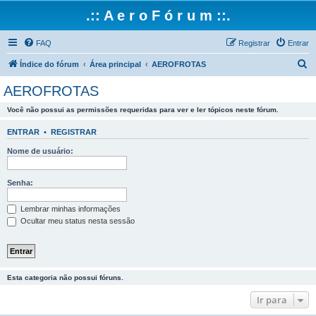
.:: A e r o F ó r u m ::.
FAQ
Registrar
Entrar
P
Índice do fórum
Área principal
AEROFROTAS
e
AEROFROTAS
s
Você não possui as permissões requeridas para ver e ler tópicos neste fórum.
q
u
ENTRAR
•
REGISTRAR
i
Nome de usuário:
s
a
Senha:
r
Lembrar minhas informações
Ocultar meu status nesta sessão
Esta categoria não possui fóruns.
Ir para