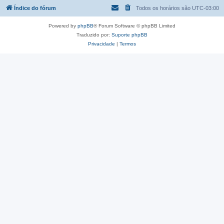
Índice do fórum
Todos os horários são
UTC-03:00
Powered by
phpBB
® Forum Software © phpBB Limited
Traduzido por:
Suporte phpBB
Privacidade
|
Termos