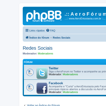
.:: A e r o F ó r u m
...:: www.AeroEntusiasta.com.br ::...
Links rápidos
FAQ
Índice do fórum
Redes Sociais
Redes Sociais
Moderador:
Moderadores
FÓRUM
Twitter
Siga o AeroForum no Twitter e acompanhe as pri
Moderador:
Moderadores
Facebook
Acompanhe e "Curta" a AeroEntusiasta pelo Facebo
principais tópicos abertos a discussão no AeroF
Moderador:
Moderadores
Voltar ao Índice do Fórum