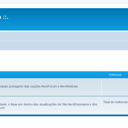
 ::.
TÓPICOS
ncipais postagens das seções AeroForum e AeroNotícias
Total de redireci
ok, e fique por dentro das atualizações do Site AeroEntusiasta e dos
orum