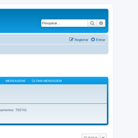
Pesquisar
Pesquisa avançad
Registrar
Entrar
MENSAGENS
ÚLTIMA MENSAGEM
onamentos: 793743
Ir para