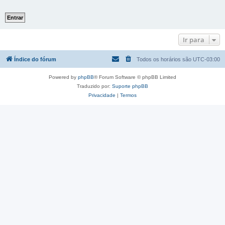
Ir para
Índice do fórum
Todos os horários são
UTC-03:00
Powered by
phpBB
® Forum Software © phpBB Limited
Traduzido por:
Suporte phpBB
Privacidade
|
Termos