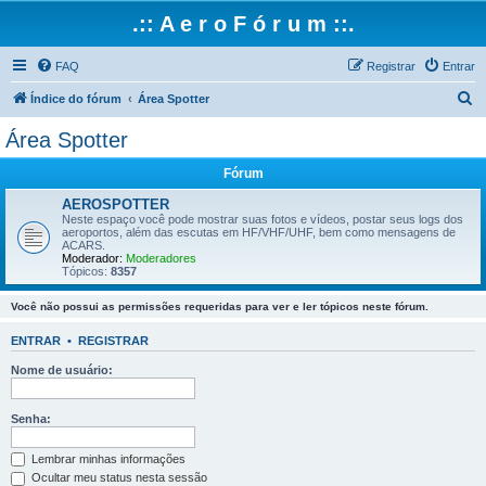
.:: A e r o F ó r u m ::.
FAQ
Registrar
Entrar
P
Índice do fórum
Área Spotter
e
Área Spotter
s
Fórum
q
u
AEROSPOTTER
Neste espaço você pode mostrar suas fotos e vídeos, postar seus logs dos
i
aeroportos, além das escutas em HF/VHF/UHF, bem como mensagens de
ACARS.
s
Moderador:
Moderadores
Tópicos:
8357
a
r
Você não possui as permissões requeridas para ver e ler tópicos neste fórum.
ENTRAR
•
REGISTRAR
Nome de usuário:
Senha:
Lembrar minhas informações
Ocultar meu status nesta sessão