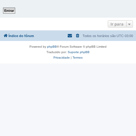
Ir para
Índice do fórum
Todos os horários são
UTC-03:00
Powered by
phpBB
® Forum Software © phpBB Limited
Traduzido por:
Suporte phpBB
Privacidade
|
Termos