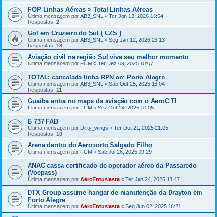
POP Linhas Aéreas > Total Linhas Aéreas
Última mensagem por
AB3_SNL
«
Ter Jan 13, 2026 16:54
Respostas:
2
Gol em Cruzeiro do Sul ( CZS )
Última mensagem por
AB3_SNL
«
Seg Jan 12, 2026 23:13
Respostas:
18
Aviação civil na região Sul vive seu melhor momento
Última mensagem por
FCM
«
Ter Dez 09, 2025 10:07
TOTAL: cancelada linha RPN em Porto Alegre
Última mensagem por
AB3_SNL
«
Sáb Out 25, 2025 18:04
Respostas:
11
Guaíba entra no mapa da aviação com o AeroCITI
Última mensagem por
FCM
«
Sex Out 24, 2025 10:05
B 737 FAB
Última mensagem por
Dirty_wings
«
Ter Out 21, 2025 21:05
Respostas:
10
Arena dentro do Aeroporto Salgado Filho
Última mensagem por
FCM
«
Sáb Jul 26, 2025 09:29
ANAC cassa certificado de operador aéreo da Passaredo
(Voepass)
Última mensagem por
AeroEntusiasta
«
Ter Jun 24, 2025 18:47
DTX Group assume hangar de manutenção da Drayton em
Porto Alegre
Última mensagem por
AeroEntusiasta
«
Seg Jun 02, 2025 16:21