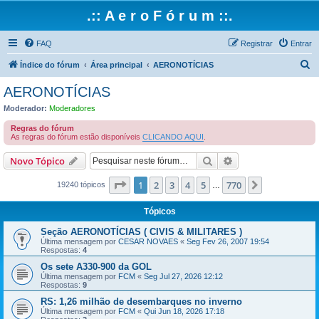
.:: A e r o F ó r u m ::.
FAQ
Registrar
Entrar
P
Índice do fórum
Área principal
AERONOTÍCIAS
e
AERONOTÍCIAS
s
Moderador:
Moderadores
q
Regras do fórum
u
As regras do fórum estão disponíveis
CLICANDO AQUI
.
i
Pesquisar
Pesquisa avançada
Novo Tópico
s
Página
1
de
770
1
2
3
4
5
770
Próximo
a
19240 tópicos
…
r
Tópicos
Seção AERONOTÍCIAS ( CIVIS & MILITARES )
Última mensagem por
CESAR NOVAES
«
Seg Fev 26, 2007 19:54
Respostas:
4
Os sete A330-900 da GOL
Última mensagem por
FCM
«
Seg Jul 27, 2026 12:12
Respostas:
9
RS: 1,26 milhão de desembarques no inverno
Última mensagem por
FCM
«
Qui Jun 18, 2026 17:18