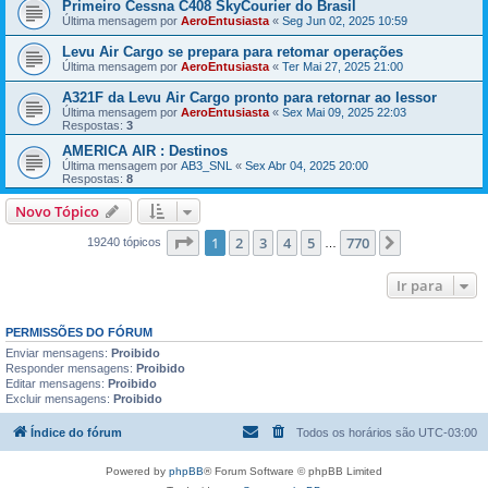
Primeiro Cessna C408 SkyCourier do Brasil
Última mensagem por
AeroEntusiasta
«
Seg Jun 02, 2025 10:59
Levu Air Cargo se prepara para retomar operações
Última mensagem por
AeroEntusiasta
«
Ter Mai 27, 2025 21:00
A321F da Levu Air Cargo pronto para retornar ao lessor
Última mensagem por
AeroEntusiasta
«
Sex Mai 09, 2025 22:03
Respostas:
3
AMERICA AIR : Destinos
Última mensagem por
AB3_SNL
«
Sex Abr 04, 2025 20:00
Respostas:
8
Novo Tópico
Página
1
de
770
1
2
3
4
5
770
Próximo
19240 tópicos
…
Ir para
PERMISSÕES DO FÓRUM
Enviar mensagens:
Proibido
Responder mensagens:
Proibido
Editar mensagens:
Proibido
Excluir mensagens:
Proibido
Índice do fórum
Todos os horários são
UTC-03:00
Powered by
phpBB
® Forum Software © phpBB Limited