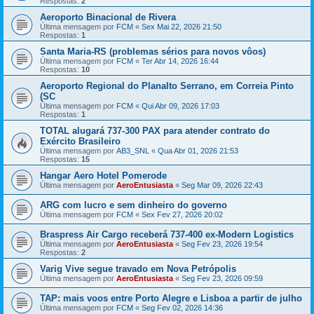
Respostas:
2
Aeroporto Binacional de Rivera
Última mensagem por
FCM
«
Sex Mai 22, 2026 21:50
Respostas:
1
Santa Maria-RS (problemas sérios para novos vôos)
Última mensagem por
FCM
«
Ter Abr 14, 2026 16:44
Respostas:
10
Aeroporto Regional do Planalto Serrano, em Correia Pinto
(SC
Última mensagem por
FCM
«
Qui Abr 09, 2026 17:03
Respostas:
1
TOTAL alugará 737-300 PAX para atender contrato do
Exército Brasileiro
Última mensagem por
AB3_SNL
«
Qua Abr 01, 2026 21:53
Respostas:
15
Hangar Aero Hotel Pomerode
Última mensagem por
AeroEntusiasta
«
Seg Mar 09, 2026 22:43
ARG com lucro e sem dinheiro do governo
Última mensagem por
FCM
«
Sex Fev 27, 2026 20:02
Braspress Air Cargo receberá 737-400 ex-Modern Logistics
Última mensagem por
AeroEntusiasta
«
Seg Fev 23, 2026 19:54
Respostas:
2
Varig Vive segue travado em Nova Petrópolis
Última mensagem por
AeroEntusiasta
«
Seg Fev 23, 2026 09:59
TAP: mais voos entre Porto Alegre e Lisboa a partir de julho
Última mensagem por
FCM
«
Seg Fev 02, 2026 14:36