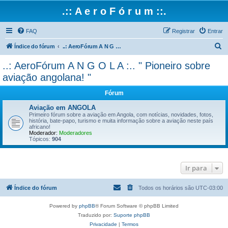
.:: A e r o F ó r u m ::.
FAQ
Registrar
Entrar
P
Índice do fórum
..: AeroFórum A N G O L A :.. " Pioneiro sobre aviação angolana! "
e
..: AeroFórum A N G O L A :.. " Pioneiro sobre
s
aviação angolana! "
q
Fórum
u
Aviação em ANGOLA
i
Primeiro fórum sobre a aviação em Angola, com notícias, novidades, fotos,
s
história, bate-papo, turismo e muita informação sobre a aviação neste país
africano!
a
Moderador:
Moderadores
Tópicos:
904
r
Ir para
Índice do fórum
Todos os horários são
UTC-03:00
Powered by
phpBB
® Forum Software © phpBB Limited
Traduzido por:
Suporte phpBB
Privacidade
|
Termos