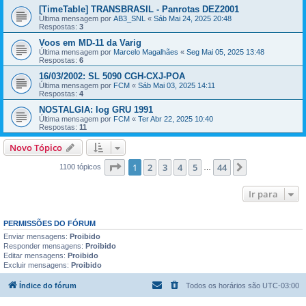
[TimeTable] TRANSBRASIL - Panrotas DEZ2001
Última mensagem por
AB3_SNL
«
Sáb Mai 24, 2025 20:48
Respostas:
3
Voos em MD-11 da Varig
Última mensagem por
Marcelo Magalhães
«
Seg Mai 05, 2025 13:48
Respostas:
6
16/03/2002: SL 5090 CGH-CXJ-POA
Última mensagem por
FCM
«
Sáb Mai 03, 2025 14:11
Respostas:
4
NOSTALGIA: log GRU 1991
Última mensagem por
FCM
«
Ter Abr 22, 2025 10:40
Respostas:
11
Novo Tópico
Página
1
de
44
1
2
3
4
5
44
Próximo
1100 tópicos
…
Ir para
PERMISSÕES DO FÓRUM
Enviar mensagens:
Proibido
Responder mensagens:
Proibido
Editar mensagens:
Proibido
Excluir mensagens:
Proibido
Índice do fórum
Todos os horários são
UTC-03:00