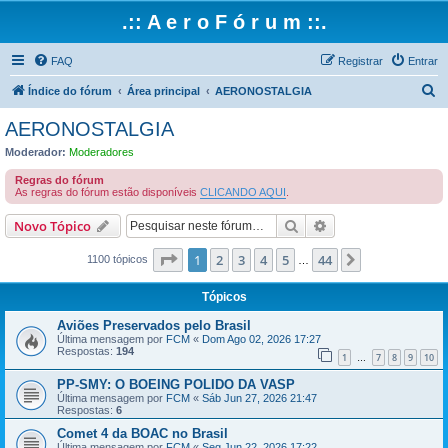
.:: A e r o F ó r u m ::.
FAQ
Registrar
Entrar
P
Índice do fórum
Área principal
AERONOSTALGIA
e
AERONOSTALGIA
s
Moderador:
Moderadores
q
Regras do fórum
u
As regras do fórum estão disponíveis
CLICANDO AQUI
.
i
Pesquisar
Pesquisa avançada
Novo Tópico
s
Página
1
de
44
1
2
3
4
5
44
Próximo
a
1100 tópicos
…
r
Tópicos
Aviões Preservados pelo Brasil
Última mensagem por
FCM
«
Dom Ago 02, 2026 17:27
Respostas:
194
1
7
8
9
10
…
PP-SMY: O BOEING POLIDO DA VASP
Última mensagem por
FCM
«
Sáb Jun 27, 2026 21:47
Respostas:
6
Comet 4 da BOAC no Brasil
Última mensagem por
FCM
«
Seg Jun 22, 2026 17:22