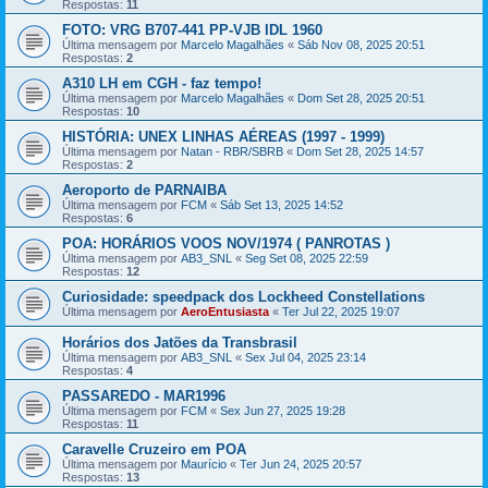
Respostas:
11
FOTO: VRG B707-441 PP-VJB IDL 1960
Última mensagem por
Marcelo Magalhães
«
Sáb Nov 08, 2025 20:51
Respostas:
2
A310 LH em CGH - faz tempo!
Última mensagem por
Marcelo Magalhães
«
Dom Set 28, 2025 20:51
Respostas:
10
HISTÓRIA: UNEX LINHAS AÉREAS (1997 - 1999)
Última mensagem por
Natan - RBR/SBRB
«
Dom Set 28, 2025 14:57
Respostas:
2
Aeroporto de PARNAIBA
Última mensagem por
FCM
«
Sáb Set 13, 2025 14:52
Respostas:
6
POA: HORÁRIOS VOOS NOV/1974 ( PANROTAS )
Última mensagem por
AB3_SNL
«
Seg Set 08, 2025 22:59
Respostas:
12
Curiosidade: speedpack dos Lockheed Constellations
Última mensagem por
AeroEntusiasta
«
Ter Jul 22, 2025 19:07
Horários dos Jatões da Transbrasil
Última mensagem por
AB3_SNL
«
Sex Jul 04, 2025 23:14
Respostas:
4
PASSAREDO - MAR1996
Última mensagem por
FCM
«
Sex Jun 27, 2025 19:28
Respostas:
11
Caravelle Cruzeiro em POA
Última mensagem por
Maurício
«
Ter Jun 24, 2025 20:57
Respostas:
13