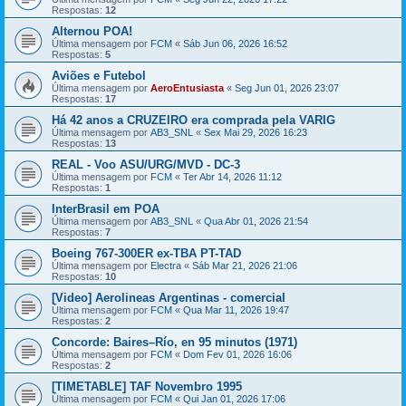
Respostas:
12
Alternou POA!
Última mensagem por
FCM
«
Sáb Jun 06, 2026 16:52
Respostas:
5
Aviões e Futebol
Última mensagem por
AeroEntusiasta
«
Seg Jun 01, 2026 23:07
Respostas:
17
Há 42 anos a CRUZEIRO era comprada pela VARIG
Última mensagem por
AB3_SNL
«
Sex Mai 29, 2026 16:23
Respostas:
13
REAL - Voo ASU/URG/MVD - DC-3
Última mensagem por
FCM
«
Ter Abr 14, 2026 11:12
Respostas:
1
InterBrasil em POA
Última mensagem por
AB3_SNL
«
Qua Abr 01, 2026 21:54
Respostas:
7
Boeing 767-300ER ex-TBA PT-TAD
Última mensagem por
Electra
«
Sáb Mar 21, 2026 21:06
Respostas:
10
[Video] Aerolineas Argentinas - comercial
Última mensagem por
FCM
«
Qua Mar 11, 2026 19:47
Respostas:
2
Concorde: Baires–Río, en 95 minutos (1971)
Última mensagem por
FCM
«
Dom Fev 01, 2026 16:06
Respostas:
2
[TIMETABLE] TAF Novembro 1995
Última mensagem por
FCM
«
Qui Jan 01, 2026 17:06