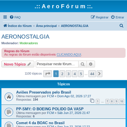
.:: A e r o F ó r u m ::.
FAQ
Registrar
Entrar
P
Índice do fórum
Área principal
AERONOSTALGIA
e
AERONOSTALGIA
s
Moderador:
Moderadores
q
Regras do fórum
u
As regras do fórum estão disponíveis
CLICANDO AQUI
.
i
Pesquisar
Pesquisa avançada
Novo Tópico
s
Página
1
de
44
1
2
3
4
5
44
Próximo
a
1100 tópicos
…
r
Tópicos
Aviões Preservados pelo Brasil
Última mensagem por
FCM
«
Dom Ago 02, 2026 17:27
Respostas:
194
1
7
8
9
10
…
PP-SMY: O BOEING POLIDO DA VASP
Última mensagem por
FCM
«
Sáb Jun 27, 2026 21:47
Respostas:
6
Comet 4 da BOAC no Brasil
Última mensagem por
FCM
«
Seg Jun 22, 2026 17:22