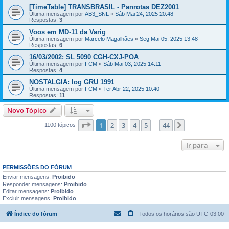
[TimeTable] TRANSBRASIL - Panrotas DEZ2001
Última mensagem por
AB3_SNL
«
Sáb Mai 24, 2025 20:48
Respostas:
3
Voos em MD-11 da Varig
Última mensagem por
Marcelo Magalhães
«
Seg Mai 05, 2025 13:48
Respostas:
6
16/03/2002: SL 5090 CGH-CXJ-POA
Última mensagem por
FCM
«
Sáb Mai 03, 2025 14:11
Respostas:
4
NOSTALGIA: log GRU 1991
Última mensagem por
FCM
«
Ter Abr 22, 2025 10:40
Respostas:
11
Novo Tópico
Página
1
de
44
1
2
3
4
5
44
Próximo
1100 tópicos
…
Ir para
PERMISSÕES DO FÓRUM
Enviar mensagens:
Proibido
Responder mensagens:
Proibido
Editar mensagens:
Proibido
Excluir mensagens:
Proibido
Índice do fórum
Todos os horários são
UTC-03:00