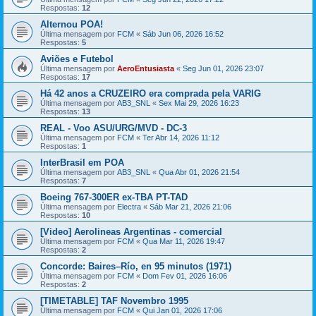
Respostas:
12
Alternou POA!
Última mensagem por
FCM
«
Sáb Jun 06, 2026 16:52
Respostas:
5
Aviões e Futebol
Última mensagem por
AeroEntusiasta
«
Seg Jun 01, 2026 23:07
Respostas:
17
Há 42 anos a CRUZEIRO era comprada pela VARIG
Última mensagem por
AB3_SNL
«
Sex Mai 29, 2026 16:23
Respostas:
13
REAL - Voo ASU/URG/MVD - DC-3
Última mensagem por
FCM
«
Ter Abr 14, 2026 11:12
Respostas:
1
InterBrasil em POA
Última mensagem por
AB3_SNL
«
Qua Abr 01, 2026 21:54
Respostas:
7
Boeing 767-300ER ex-TBA PT-TAD
Última mensagem por
Electra
«
Sáb Mar 21, 2026 21:06
Respostas:
10
[Video] Aerolineas Argentinas - comercial
Última mensagem por
FCM
«
Qua Mar 11, 2026 19:47
Respostas:
2
Concorde: Baires–Río, en 95 minutos (1971)
Última mensagem por
FCM
«
Dom Fev 01, 2026 16:06
Respostas:
2
[TIMETABLE] TAF Novembro 1995
Última mensagem por
FCM
«
Qui Jan 01, 2026 17:06