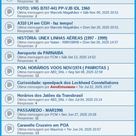
Respostas:
11
FOTO: VRG B707-441 PP-VJB IDL 1960
Última mensagem por
Marcelo Magalhães
«
Sáb Nov 08, 2025 20:51
Respostas:
2
A310 LH em CGH - faz tempo!
Última mensagem por
Marcelo Magalhães
«
Dom Set 28, 2025 20:51
Respostas:
10
HISTÓRIA: UNEX LINHAS AÉREAS (1997 - 1999)
Última mensagem por
Natan - RBR/SBRB
«
Dom Set 28, 2025 14:57
Respostas:
2
Aeroporto de PARNAIBA
Última mensagem por
FCM
«
Sáb Set 13, 2025 14:52
Respostas:
6
POA: HORÁRIOS VOOS NOV/1974 ( PANROTAS )
Última mensagem por
AB3_SNL
«
Seg Set 08, 2025 22:59
Respostas:
12
Curiosidade: speedpack dos Lockheed Constellations
Última mensagem por
AeroEntusiasta
«
Ter Jul 22, 2025 19:07
Horários dos Jatões da Transbrasil
Última mensagem por
AB3_SNL
«
Sex Jul 04, 2025 23:14
Respostas:
4
PASSAREDO - MAR1996
Última mensagem por
FCM
«
Sex Jun 27, 2025 19:28
Respostas:
11
Caravelle Cruzeiro em POA
Última mensagem por
Maurício
«
Ter Jun 24, 2025 20:57
Respostas:
13