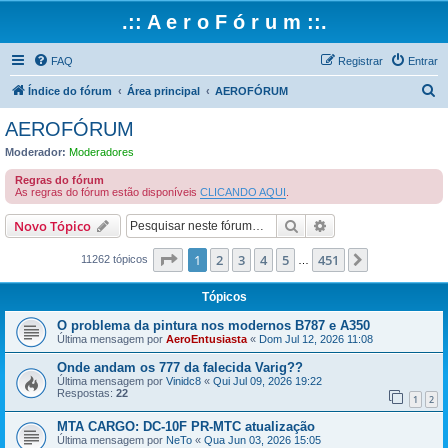
.:: A e r o F ó r u m ::.
FAQ
Registrar
Entrar
P
Índice do fórum
Área principal
AEROFÓRUM
e
AEROFÓRUM
s
Moderador:
Moderadores
q
Regras do fórum
u
As regras do fórum estão disponíveis
CLICANDO AQUI
.
i
Pesquisar
Pesquisa avançada
Novo Tópico
s
Página
1
de
451
1
2
3
4
5
451
Próximo
a
11262 tópicos
…
r
Tópicos
O problema da pintura nos modernos B787 e A350
Última mensagem por
AeroEntusiasta
«
Dom Jul 12, 2026 11:08
Onde andam os 777 da falecida Varig??
Última mensagem por
Vinidc8
«
Qui Jul 09, 2026 19:22
Respostas:
22
1
2
MTA CARGO: DC-10F PR-MTC atualização
Última mensagem por
NeTo
«
Qua Jun 03, 2026 15:05