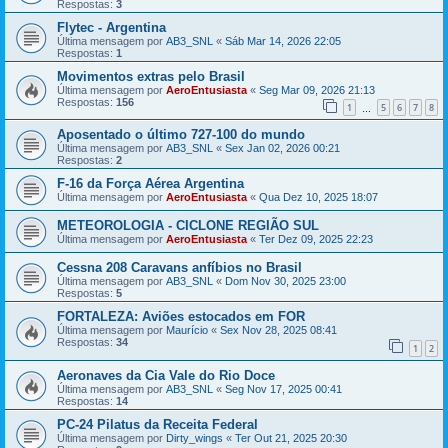
Respostas:
3
Flytec - Argentina
Última mensagem por
AB3_SNL
«
Sáb Mar 14, 2026 22:05
Respostas:
1
Movimentos extras pelo Brasil
Última mensagem por
AeroEntusiasta
«
Seg Mar 09, 2026 21:13
Respostas:
156
1
5
6
7
8
…
Aposentado o último 727-100 do mundo
Última mensagem por
AB3_SNL
«
Sex Jan 02, 2026 00:21
Respostas:
2
F-16 da Força Aérea Argentina
Última mensagem por
AeroEntusiasta
«
Qua Dez 10, 2025 18:07
METEOROLOGIA - CICLONE REGIÃO SUL
Última mensagem por
AeroEntusiasta
«
Ter Dez 09, 2025 22:23
Cessna 208 Caravans anfíbios no Brasil
Última mensagem por
AB3_SNL
«
Dom Nov 30, 2025 23:00
Respostas:
5
FORTALEZA: Aviões estocados em FOR
Última mensagem por
Maurício
«
Sex Nov 28, 2025 08:41
Respostas:
34
1
2
Aeronaves da Cia Vale do Rio Doce
Última mensagem por
AB3_SNL
«
Seg Nov 17, 2025 00:41
Respostas:
14
PC-24 Pilatus da Receita Federal
Última mensagem por
Dirty_wings
«
Ter Out 21, 2025 20:30