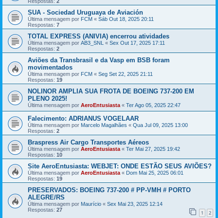
Respostas:
2
SUA - Sociedad Uruguaya de Aviación
Última mensagem por
FCM
«
Sáb Out 18, 2025 20:11
Respostas:
7
TOTAL EXPRESS (ANIVIA) encerrou atividades
Última mensagem por
AB3_SNL
«
Sex Out 17, 2025 17:11
Respostas:
2
Aviões da Transbrasil e da Vasp em BSB foram
movimentados
Última mensagem por
FCM
«
Seg Set 22, 2025 21:11
Respostas:
19
NOLINOR AMPLIA SUA FROTA DE BOEING 737-200 EM
PLENO 2025!
Última mensagem por
AeroEntusiasta
«
Ter Ago 05, 2025 22:47
Falecimento: ADRIANUS VOGELAAR
Última mensagem por
Marcelo Magalhães
«
Qua Jul 09, 2025 13:00
Respostas:
2
Braspress Air Cargo Transportes Aéreos
Última mensagem por
AeroEntusiasta
«
Ter Mai 27, 2025 19:42
Respostas:
10
Site AeroEntusiasta: WEBJET: ONDE ESTÃO SEUS AVIÕES?
Última mensagem por
AeroEntusiasta
«
Dom Mai 25, 2025 06:01
Respostas:
19
PRESERVADOS: BOEING 737-200 # PP-VMH # PORTO
ALEGRE/RS
Última mensagem por
Maurício
«
Sex Mai 23, 2025 12:14
Respostas:
27
1
2