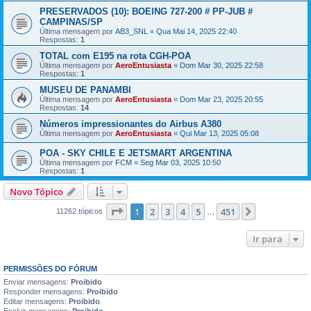
PRESERVADOS (10): BOEING 727-200 # PP-JUB #
CAMPINAS/SP
Última mensagem por
AB3_SNL
«
Qua Mai 14, 2025 22:40
Respostas:
1
TOTAL com E195 na rota CGH-POA
Última mensagem por
AeroEntusiasta
«
Dom Mar 30, 2025 22:58
Respostas:
1
MUSEU DE PANAMBI
Última mensagem por
AeroEntusiasta
«
Dom Mar 23, 2025 20:55
Respostas:
14
Números impressionantes do Airbus A380
Última mensagem por
AeroEntusiasta
«
Qui Mar 13, 2025 05:08
POA - SKY CHILE E JETSMART ARGENTINA
Última mensagem por
FCM
«
Seg Mar 03, 2025 10:50
Respostas:
1
Novo Tópico
Página
1
de
451
1
2
3
4
5
451
Próximo
11262 tópicos
…
Ir para
PERMISSÕES DO FÓRUM
Enviar mensagens:
Proibido
Responder mensagens:
Proibido
Editar mensagens:
Proibido
Excluir mensagens:
Proibido