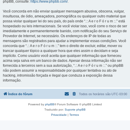
phpBB, consulte:
https://www.phpbb.com/
.
Você concorda em não enviar qualquer mensagem abusiva, obscena, vulgar,
insultuosa, de ódio, ameaçadora, pornográfica ou qualquer outro material que
possa violar qualquer lei do seu país, do país onde “.:: A e r o F ó r u m ::.” está
hospedado ou leis internacionais. Se você violar isso, você corre o risco de ser
imediatamente e permanentemente banido, com notificação do seu Serviço de
Provedor de Internet, se necessário. Os endereços de IP de todas as
mensagens são registrados para ajudar a implementar essas condições. Você
concorda que “.:: A e r o F ó r u m ::.” tem o direito de excluir, editar, mover ou
trancar qualquer tópico a qualquer hora que eles assim o decidam e seja
implícito. Como usuário você aceita que qualquer informação que forneceu
acima seja salva em um banco de dados. Apesar dessa informação não ser
fornecida a terceiros sem a sua autorização, “.:: A e r o F ó r u m ::.” ou phpBB
não podem assumir a responsabilidade por qualquer tentativa ou ato de
hacking, intromissão forçada e ilegal que conduza a exposição dessa
informação.
Índice do fórum
Todos os horários são
UTC-03:00
Powered by
phpBB
® Forum Software © phpBB Limited
Traduzido por:
Suporte phpBB
Privacidade
|
Termos