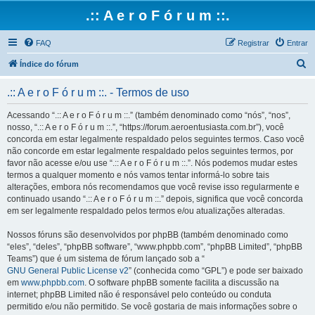
.:: A e r o F ó r u m ::.
FAQ
Registrar
Entrar
P
Índice do fórum
e
.:: A e r o F ó r u m ::. - Termos de uso
s
q
Acessando “.:: A e r o F ó r u m ::.” (também denominado como “nós”, “nos”,
nosso, “.:: A e r o F ó r u m ::.”, “https://forum.aeroentusiasta.com.br”), você
u
concorda em estar legalmente respaldado pelos seguintes termos. Caso você
i
não concorde em estar legalmente respaldado pelos seguintes termos, por
favor não acesse e/ou use “.:: A e r o F ó r u m ::.”. Nós podemos mudar estes
s
termos a qualquer momento e nós vamos tentar informá-lo sobre tais
a
alterações, embora nós recomendamos que você revise isso regularmente e
continuado usando “.:: A e r o F ó r u m ::.” depois, significa que você concorda
r
em ser legalmente respaldado pelos termos e/ou atualizações alteradas.
Nossos fóruns são desenvolvidos por phpBB (também denominado como
“eles”, “deles”, “phpBB software”, “www.phpbb.com”, “phpBB Limited”, “phpBB
Teams”) que é um sistema de fórum lançado sob a “
GNU General Public License v2
” (conhecida como “GPL”) e pode ser baixado
em
www.phpbb.com
. O software phpBB somente facilita a discussão na
internet; phpBB Limited não é responsável pelo conteúdo ou conduta
permitido e/ou não permitido. Se você gostaria de mais informações sobre o