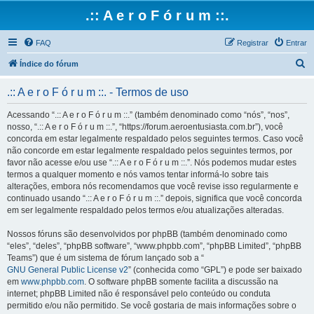
.:: A e r o F ó r u m ::.
FAQ
Registrar
Entrar
P
Índice do fórum
e
.:: A e r o F ó r u m ::. - Termos de uso
s
q
Acessando “.:: A e r o F ó r u m ::.” (também denominado como “nós”, “nos”,
nosso, “.:: A e r o F ó r u m ::.”, “https://forum.aeroentusiasta.com.br”), você
u
concorda em estar legalmente respaldado pelos seguintes termos. Caso você
i
não concorde em estar legalmente respaldado pelos seguintes termos, por
favor não acesse e/ou use “.:: A e r o F ó r u m ::.”. Nós podemos mudar estes
s
termos a qualquer momento e nós vamos tentar informá-lo sobre tais
a
alterações, embora nós recomendamos que você revise isso regularmente e
continuado usando “.:: A e r o F ó r u m ::.” depois, significa que você concorda
r
em ser legalmente respaldado pelos termos e/ou atualizações alteradas.
Nossos fóruns são desenvolvidos por phpBB (também denominado como
“eles”, “deles”, “phpBB software”, “www.phpbb.com”, “phpBB Limited”, “phpBB
Teams”) que é um sistema de fórum lançado sob a “
GNU General Public License v2
” (conhecida como “GPL”) e pode ser baixado
em
www.phpbb.com
. O software phpBB somente facilita a discussão na
internet; phpBB Limited não é responsável pelo conteúdo ou conduta
permitido e/ou não permitido. Se você gostaria de mais informações sobre o