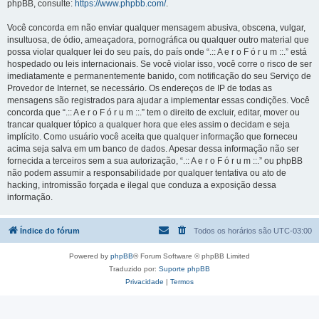
phpBB, consulte:
https://www.phpbb.com/
.
Você concorda em não enviar qualquer mensagem abusiva, obscena, vulgar,
insultuosa, de ódio, ameaçadora, pornográfica ou qualquer outro material que
possa violar qualquer lei do seu país, do país onde “.:: A e r o F ó r u m ::.” está
hospedado ou leis internacionais. Se você violar isso, você corre o risco de ser
imediatamente e permanentemente banido, com notificação do seu Serviço de
Provedor de Internet, se necessário. Os endereços de IP de todas as
mensagens são registrados para ajudar a implementar essas condições. Você
concorda que “.:: A e r o F ó r u m ::.” tem o direito de excluir, editar, mover ou
trancar qualquer tópico a qualquer hora que eles assim o decidam e seja
implícito. Como usuário você aceita que qualquer informação que forneceu
acima seja salva em um banco de dados. Apesar dessa informação não ser
fornecida a terceiros sem a sua autorização, “.:: A e r o F ó r u m ::.” ou phpBB
não podem assumir a responsabilidade por qualquer tentativa ou ato de
hacking, intromissão forçada e ilegal que conduza a exposição dessa
informação.
Índice do fórum
Todos os horários são
UTC-03:00
Powered by
phpBB
® Forum Software © phpBB Limited
Traduzido por:
Suporte phpBB
Privacidade
|
Termos