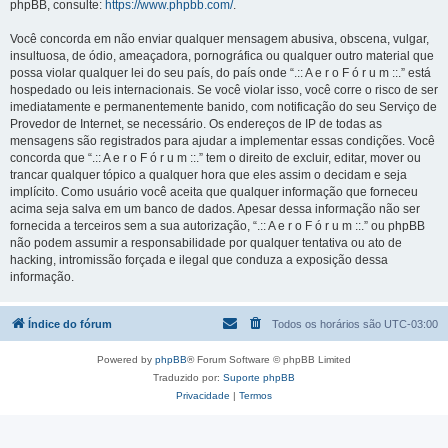
phpBB, consulte:
https://www.phpbb.com/
.
Você concorda em não enviar qualquer mensagem abusiva, obscena, vulgar,
insultuosa, de ódio, ameaçadora, pornográfica ou qualquer outro material que
possa violar qualquer lei do seu país, do país onde “.:: A e r o F ó r u m ::.” está
hospedado ou leis internacionais. Se você violar isso, você corre o risco de ser
imediatamente e permanentemente banido, com notificação do seu Serviço de
Provedor de Internet, se necessário. Os endereços de IP de todas as
mensagens são registrados para ajudar a implementar essas condições. Você
concorda que “.:: A e r o F ó r u m ::.” tem o direito de excluir, editar, mover ou
trancar qualquer tópico a qualquer hora que eles assim o decidam e seja
implícito. Como usuário você aceita que qualquer informação que forneceu
acima seja salva em um banco de dados. Apesar dessa informação não ser
fornecida a terceiros sem a sua autorização, “.:: A e r o F ó r u m ::.” ou phpBB
não podem assumir a responsabilidade por qualquer tentativa ou ato de
hacking, intromissão forçada e ilegal que conduza a exposição dessa
informação.
Índice do fórum
Todos os horários são
UTC-03:00
Powered by
phpBB
® Forum Software © phpBB Limited
Traduzido por:
Suporte phpBB
Privacidade
|
Termos