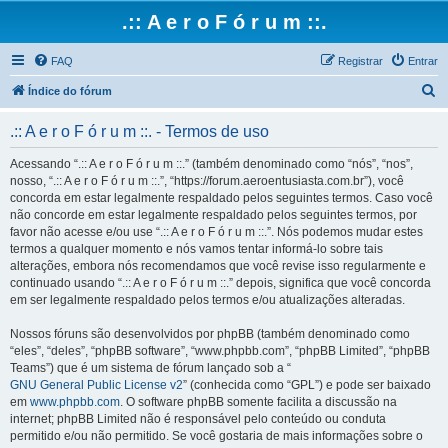
.:: A e r o F ó r u m ::.
FAQ
Registrar
Entrar
P
Índice do fórum
e
.:: A e r o F ó r u m ::. - Termos de uso
s
q
Acessando “.:: A e r o F ó r u m ::.” (também denominado como “nós”, “nos”,
nosso, “.:: A e r o F ó r u m ::.”, “https://forum.aeroentusiasta.com.br”), você
u
concorda em estar legalmente respaldado pelos seguintes termos. Caso você
i
não concorde em estar legalmente respaldado pelos seguintes termos, por
favor não acesse e/ou use “.:: A e r o F ó r u m ::.”. Nós podemos mudar estes
s
termos a qualquer momento e nós vamos tentar informá-lo sobre tais
a
alterações, embora nós recomendamos que você revise isso regularmente e
continuado usando “.:: A e r o F ó r u m ::.” depois, significa que você concorda
r
em ser legalmente respaldado pelos termos e/ou atualizações alteradas.
Nossos fóruns são desenvolvidos por phpBB (também denominado como
“eles”, “deles”, “phpBB software”, “www.phpbb.com”, “phpBB Limited”, “phpBB
Teams”) que é um sistema de fórum lançado sob a “
GNU General Public License v2
” (conhecida como “GPL”) e pode ser baixado
em
www.phpbb.com
. O software phpBB somente facilita a discussão na
internet; phpBB Limited não é responsável pelo conteúdo ou conduta
permitido e/ou não permitido. Se você gostaria de mais informações sobre o