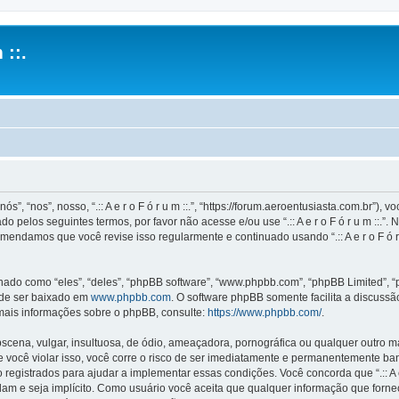
 ::.
ós”, “nos”, nosso, “.:: A e r o F ó r u m ::.”, “https://forum.aeroentusiasta.com.br”
 pelos seguintes termos, por favor não acesse e/ou use “.:: A e r o F ó r u m ::
mendamos que você revise isso regularmente e continuado usando “.:: A e r o F ó r
o como “eles”, “deles”, “phpBB software”, “www.phpbb.com”, “phpBB Limited”, “
ode ser baixado em
www.phpbb.com
. O software phpBB somente facilita a discuss
 mais informações sobre o phpBB, consulte:
https://www.phpbb.com/
.
na, vulgar, insultuosa, de ódio, ameaçadora, pornográfica ou qualquer outro mate
is. Se você violar isso, você corre o risco de ser imediatamente e permanentemente b
istrados para ajudar a implementar essas condições. Você concorda que “.:: A e r o 
idam e seja implícito. Como usuário você aceita que qualquer informação que for