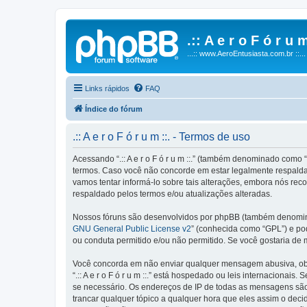
.:: A e r o F ó r u m
...:: www.AeroEntusiasta.com.br ::...
Links rápidos
FAQ
Índice do fórum
.:: A e r o F ó r u m ::. - Termos de uso
Acessando “.:: A e r o F ó r u m ::.” (também denominado como “n
termos. Caso você não concorde em estar legalmente respaldado
vamos tentar informá-lo sobre tais alterações, embora nós reco
respaldado pelos termos e/ou atualizações alteradas.
Nossos fóruns são desenvolvidos por phpBB (também denominad
GNU General Public License v2
” (conhecida como “GPL”) e p
ou conduta permitido e/ou não permitido. Se você gostaria de
Você concorda em não enviar qualquer mensagem abusiva, obsce
“.:: A e r o F ó r u m ::.” está hospedado ou leis internaciona
se necessário. Os endereços de IP de todas as mensagens são reg
trancar qualquer tópico a qualquer hora que eles assim o dec