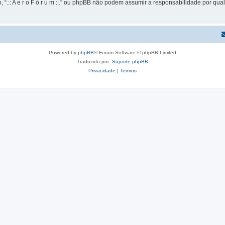
 “.:: A e r o F ó r u m ::.” ou phpBB não podem assumir a responsabilidade por qual
Powered by
phpBB
® Forum Software © phpBB Limited
Traduzido por:
Suporte phpBB
Privacidade
|
Termos