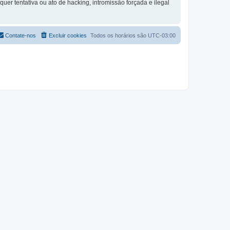
quer tentativa ou ato de hacking, intromissão forçada e ilegal
Contate-nos
Excluir cookies
Todos os horários são
UTC-03:00