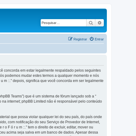
Pesquisar
Pesquisa avançad
Registrar
Entrar
), você concorda em estar legalmente respaldado pelos seguintes
.”. Nós podemos mudar estes termos a qualquer momento e nós
 u m ::.” depois, significa que você concorda em ser legalmente
phpBB Teams”) que é um sistema de fórum lançado sob a “
ão na internet; phpBB Limited não é responsável pelo conteúdo
rial que possa violar qualquer lei do seu país, do país onde
anido, com notificação do seu Serviço de Provedor de Internet,
F ó r u m ::.” tem o direito de excluir, editar, mover ou
neceu acima seja salva em um banco de dados. Apesar dessa