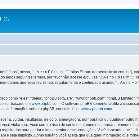
 ::.
ós”, “nos”, nosso, “.:: A e r o F ó r u m ::.”, “https://forum.aeroentusiasta.com.br”
 pelos seguintes termos, por favor não acesse e/ou use “.:: A e r o F ó r u m ::
mendamos que você revise isso regularmente e continuado usando “.:: A e r o F ó r
o como “eles”, “deles”, “phpBB software”, “www.phpbb.com”, “phpBB Limited”, “
ode ser baixado em
www.phpbb.com
. O software phpBB somente facilita a discuss
 mais informações sobre o phpBB, consulte:
https://www.phpbb.com/
.
na, vulgar, insultuosa, de ódio, ameaçadora, pornográfica ou qualquer outro mate
is. Se você violar isso, você corre o risco de ser imediatamente e permanentemente b
istrados para ajudar a implementar essas condições. Você concorda que “.:: A e r o 
idam e seja implícito. Como usuário você aceita que qualquer informação que for