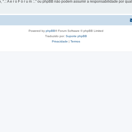
 “.:: A e r o F ó r u m ::.” ou phpBB não podem assumir a responsabilidade por qual
Powered by
phpBB
® Forum Software © phpBB Limited
Traduzido por:
Suporte phpBB
Privacidade
|
Termos