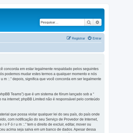
Pesquisar
Pesquisa avançad
Registrar
Entrar
), você concorda em estar legalmente respaldado pelos seguintes
.”. Nós podemos mudar estes termos a qualquer momento e nós
 u m ::.” depois, significa que você concorda em ser legalmente
phpBB Teams”) que é um sistema de fórum lançado sob a “
ão na internet; phpBB Limited não é responsável pelo conteúdo
rial que possa violar qualquer lei do seu país, do país onde
anido, com notificação do seu Serviço de Provedor de Internet,
F ó r u m ::.” tem o direito de excluir, editar, mover ou
neceu acima seja salva em um banco de dados. Apesar dessa