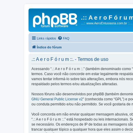
.:: A e r o F ó r u m
...:: www.AeroEntusiasta.com.br ::...
Links rápidos
FAQ
Índice do fórum
.:: A e r o F ó r u m ::. - Termos de uso
Acessando “.:: A e r o F ó r u m ::.” (também denominado como “n
termos. Caso você não concorde em estar legalmente respaldado
vamos tentar informá-lo sobre tais alterações, embora nós reco
respaldado pelos termos e/ou atualizações alteradas.
Nossos fóruns são desenvolvidos por phpBB (também denominad
GNU General Public License v2
” (conhecida como “GPL”) e p
ou conduta permitido e/ou não permitido. Se você gostaria de
Você concorda em não enviar qualquer mensagem abusiva, obsce
“.:: A e r o F ó r u m ::.” está hospedado ou leis internaciona
se necessário. Os endereços de IP de todas as mensagens são reg
trancar qualquer tópico a qualquer hora que eles assim o dec