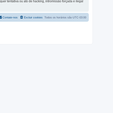
quer tentativa ou ato de hacking, intromissão forçada e ilegal
Contate-nos
Excluir cookies
Todos os horários são
UTC-03:00