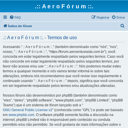
.:: A e r o F ó r u m ::.
FAQ
Registrar
Entrar
P
Índice do fórum
e
.:: A e r o F ó r u m ::. - Termos de uso
s
q
Acessando “.:: A e r o F ó r u m ::.” (também denominado como “nós”, “nos”,
nosso, “.:: A e r o F ó r u m ::.”, “https://forum.aeroentusiasta.com.br”), você
u
concorda em estar legalmente respaldado pelos seguintes termos. Caso você
i
não concorde em estar legalmente respaldado pelos seguintes termos, por
favor não acesse e/ou use “.:: A e r o F ó r u m ::.”. Nós podemos mudar estes
s
termos a qualquer momento e nós vamos tentar informá-lo sobre tais
a
alterações, embora nós recomendamos que você revise isso regularmente e
continuado usando “.:: A e r o F ó r u m ::.” depois, significa que você concorda
r
em ser legalmente respaldado pelos termos e/ou atualizações alteradas.
Nossos fóruns são desenvolvidos por phpBB (também denominado como
“eles”, “deles”, “phpBB software”, “www.phpbb.com”, “phpBB Limited”, “phpBB
Teams”) que é um sistema de fórum lançado sob a “
GNU General Public License v2
” (conhecida como “GPL”) e pode ser baixado
em
www.phpbb.com
. O software phpBB somente facilita a discussão na
internet; phpBB Limited não é responsável pelo conteúdo ou conduta
permitido e/ou não permitido. Se você gostaria de mais informações sobre o