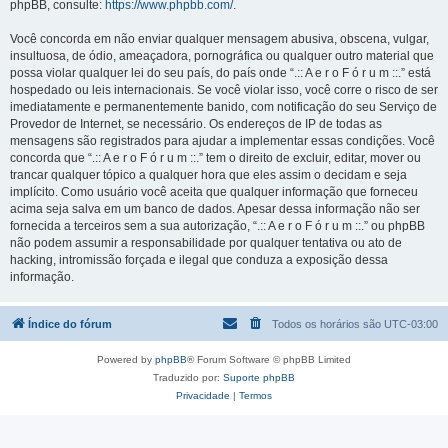
phpBB, consulte:
https://www.phpbb.com/
.
Você concorda em não enviar qualquer mensagem abusiva, obscena, vulgar,
insultuosa, de ódio, ameaçadora, pornográfica ou qualquer outro material que
possa violar qualquer lei do seu país, do país onde “.:: A e r o F ó r u m ::.” está
hospedado ou leis internacionais. Se você violar isso, você corre o risco de ser
imediatamente e permanentemente banido, com notificação do seu Serviço de
Provedor de Internet, se necessário. Os endereços de IP de todas as
mensagens são registrados para ajudar a implementar essas condições. Você
concorda que “.:: A e r o F ó r u m ::.” tem o direito de excluir, editar, mover ou
trancar qualquer tópico a qualquer hora que eles assim o decidam e seja
implícito. Como usuário você aceita que qualquer informação que forneceu
acima seja salva em um banco de dados. Apesar dessa informação não ser
fornecida a terceiros sem a sua autorização, “.:: A e r o F ó r u m ::.” ou phpBB
não podem assumir a responsabilidade por qualquer tentativa ou ato de
hacking, intromissão forçada e ilegal que conduza a exposição dessa
informação.
Índice do fórum
Todos os horários são
UTC-03:00
Powered by
phpBB
® Forum Software © phpBB Limited
Traduzido por:
Suporte phpBB
Privacidade
|
Termos