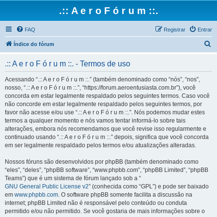
.:: A e r o F ó r u m ::.
FAQ
Registrar
Entrar
P
Índice do fórum
e
.:: A e r o F ó r u m ::. - Termos de uso
s
q
Acessando “.:: A e r o F ó r u m ::.” (também denominado como “nós”, “nos”,
nosso, “.:: A e r o F ó r u m ::.”, “https://forum.aeroentusiasta.com.br”), você
u
concorda em estar legalmente respaldado pelos seguintes termos. Caso você
i
não concorde em estar legalmente respaldado pelos seguintes termos, por
favor não acesse e/ou use “.:: A e r o F ó r u m ::.”. Nós podemos mudar estes
s
termos a qualquer momento e nós vamos tentar informá-lo sobre tais
a
alterações, embora nós recomendamos que você revise isso regularmente e
continuado usando “.:: A e r o F ó r u m ::.” depois, significa que você concorda
r
em ser legalmente respaldado pelos termos e/ou atualizações alteradas.
Nossos fóruns são desenvolvidos por phpBB (também denominado como
“eles”, “deles”, “phpBB software”, “www.phpbb.com”, “phpBB Limited”, “phpBB
Teams”) que é um sistema de fórum lançado sob a “
GNU General Public License v2
” (conhecida como “GPL”) e pode ser baixado
em
www.phpbb.com
. O software phpBB somente facilita a discussão na
internet; phpBB Limited não é responsável pelo conteúdo ou conduta
permitido e/ou não permitido. Se você gostaria de mais informações sobre o