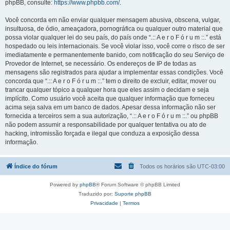
phpBB, consulte:
https://www.phpbb.com/
.
Você concorda em não enviar qualquer mensagem abusiva, obscena, vulgar,
insultuosa, de ódio, ameaçadora, pornográfica ou qualquer outro material que
possa violar qualquer lei do seu país, do país onde “.:: A e r o F ó r u m ::.” está
hospedado ou leis internacionais. Se você violar isso, você corre o risco de ser
imediatamente e permanentemente banido, com notificação do seu Serviço de
Provedor de Internet, se necessário. Os endereços de IP de todas as
mensagens são registrados para ajudar a implementar essas condições. Você
concorda que “.:: A e r o F ó r u m ::.” tem o direito de excluir, editar, mover ou
trancar qualquer tópico a qualquer hora que eles assim o decidam e seja
implícito. Como usuário você aceita que qualquer informação que forneceu
acima seja salva em um banco de dados. Apesar dessa informação não ser
fornecida a terceiros sem a sua autorização, “.:: A e r o F ó r u m ::.” ou phpBB
não podem assumir a responsabilidade por qualquer tentativa ou ato de
hacking, intromissão forçada e ilegal que conduza a exposição dessa
informação.
Índice do fórum
Todos os horários são
UTC-03:00
Powered by
phpBB
® Forum Software © phpBB Limited
Traduzido por:
Suporte phpBB
Privacidade
|
Termos