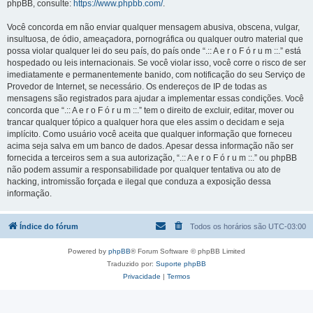
phpBB, consulte:
https://www.phpbb.com/
.
Você concorda em não enviar qualquer mensagem abusiva, obscena, vulgar,
insultuosa, de ódio, ameaçadora, pornográfica ou qualquer outro material que
possa violar qualquer lei do seu país, do país onde “.:: A e r o F ó r u m ::.” está
hospedado ou leis internacionais. Se você violar isso, você corre o risco de ser
imediatamente e permanentemente banido, com notificação do seu Serviço de
Provedor de Internet, se necessário. Os endereços de IP de todas as
mensagens são registrados para ajudar a implementar essas condições. Você
concorda que “.:: A e r o F ó r u m ::.” tem o direito de excluir, editar, mover ou
trancar qualquer tópico a qualquer hora que eles assim o decidam e seja
implícito. Como usuário você aceita que qualquer informação que forneceu
acima seja salva em um banco de dados. Apesar dessa informação não ser
fornecida a terceiros sem a sua autorização, “.:: A e r o F ó r u m ::.” ou phpBB
não podem assumir a responsabilidade por qualquer tentativa ou ato de
hacking, intromissão forçada e ilegal que conduza a exposição dessa
informação.
Índice do fórum
Todos os horários são
UTC-03:00
Powered by
phpBB
® Forum Software © phpBB Limited
Traduzido por:
Suporte phpBB
Privacidade
|
Termos