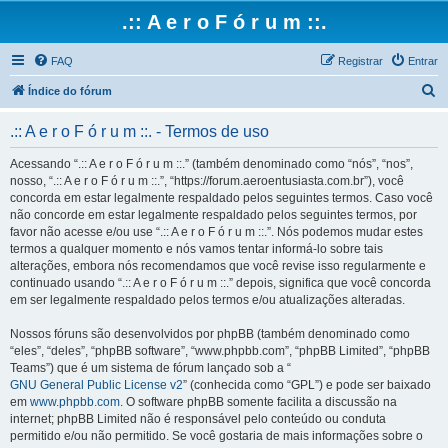
.:: A e r o F ó r u m ::.
FAQ
Registrar
Entrar
P
Índice do fórum
e
.:: A e r o F ó r u m ::. - Termos de uso
s
q
Acessando “.:: A e r o F ó r u m ::.” (também denominado como “nós”, “nos”,
nosso, “.:: A e r o F ó r u m ::.”, “https://forum.aeroentusiasta.com.br”), você
u
concorda em estar legalmente respaldado pelos seguintes termos. Caso você
i
não concorde em estar legalmente respaldado pelos seguintes termos, por
favor não acesse e/ou use “.:: A e r o F ó r u m ::.”. Nós podemos mudar estes
s
termos a qualquer momento e nós vamos tentar informá-lo sobre tais
a
alterações, embora nós recomendamos que você revise isso regularmente e
continuado usando “.:: A e r o F ó r u m ::.” depois, significa que você concorda
r
em ser legalmente respaldado pelos termos e/ou atualizações alteradas.
Nossos fóruns são desenvolvidos por phpBB (também denominado como
“eles”, “deles”, “phpBB software”, “www.phpbb.com”, “phpBB Limited”, “phpBB
Teams”) que é um sistema de fórum lançado sob a “
GNU General Public License v2
” (conhecida como “GPL”) e pode ser baixado
em
www.phpbb.com
. O software phpBB somente facilita a discussão na
internet; phpBB Limited não é responsável pelo conteúdo ou conduta
permitido e/ou não permitido. Se você gostaria de mais informações sobre o