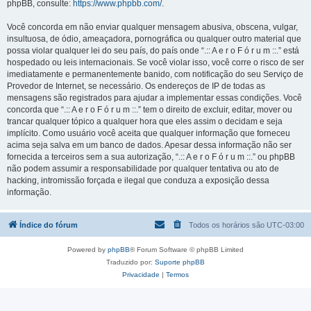
phpBB, consulte:
https://www.phpbb.com/
.
Você concorda em não enviar qualquer mensagem abusiva, obscena, vulgar,
insultuosa, de ódio, ameaçadora, pornográfica ou qualquer outro material que
possa violar qualquer lei do seu país, do país onde “.:: A e r o F ó r u m ::.” está
hospedado ou leis internacionais. Se você violar isso, você corre o risco de ser
imediatamente e permanentemente banido, com notificação do seu Serviço de
Provedor de Internet, se necessário. Os endereços de IP de todas as
mensagens são registrados para ajudar a implementar essas condições. Você
concorda que “.:: A e r o F ó r u m ::.” tem o direito de excluir, editar, mover ou
trancar qualquer tópico a qualquer hora que eles assim o decidam e seja
implícito. Como usuário você aceita que qualquer informação que forneceu
acima seja salva em um banco de dados. Apesar dessa informação não ser
fornecida a terceiros sem a sua autorização, “.:: A e r o F ó r u m ::.” ou phpBB
não podem assumir a responsabilidade por qualquer tentativa ou ato de
hacking, intromissão forçada e ilegal que conduza a exposição dessa
informação.
Índice do fórum
Todos os horários são
UTC-03:00
Powered by
phpBB
® Forum Software © phpBB Limited
Traduzido por:
Suporte phpBB
Privacidade
|
Termos