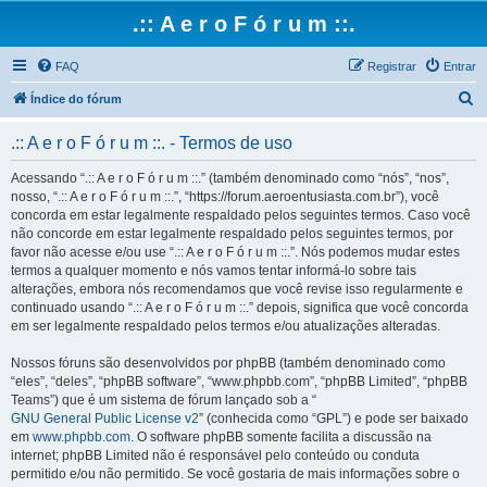
.:: A e r o F ó r u m ::.
FAQ
Registrar
Entrar
P
Índice do fórum
e
.:: A e r o F ó r u m ::. - Termos de uso
s
q
Acessando “.:: A e r o F ó r u m ::.” (também denominado como “nós”, “nos”,
nosso, “.:: A e r o F ó r u m ::.”, “https://forum.aeroentusiasta.com.br”), você
u
concorda em estar legalmente respaldado pelos seguintes termos. Caso você
i
não concorde em estar legalmente respaldado pelos seguintes termos, por
favor não acesse e/ou use “.:: A e r o F ó r u m ::.”. Nós podemos mudar estes
s
termos a qualquer momento e nós vamos tentar informá-lo sobre tais
a
alterações, embora nós recomendamos que você revise isso regularmente e
continuado usando “.:: A e r o F ó r u m ::.” depois, significa que você concorda
r
em ser legalmente respaldado pelos termos e/ou atualizações alteradas.
Nossos fóruns são desenvolvidos por phpBB (também denominado como
“eles”, “deles”, “phpBB software”, “www.phpbb.com”, “phpBB Limited”, “phpBB
Teams”) que é um sistema de fórum lançado sob a “
GNU General Public License v2
” (conhecida como “GPL”) e pode ser baixado
em
www.phpbb.com
. O software phpBB somente facilita a discussão na
internet; phpBB Limited não é responsável pelo conteúdo ou conduta
permitido e/ou não permitido. Se você gostaria de mais informações sobre o