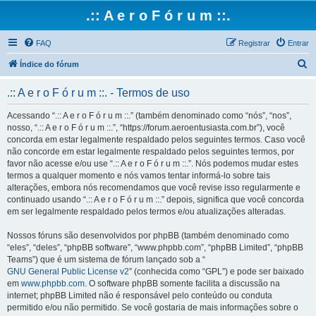
.:: A e r o F ó r u m ::.
FAQ
Registrar
Entrar
P
Índice do fórum
e
.:: A e r o F ó r u m ::. - Termos de uso
s
q
Acessando “.:: A e r o F ó r u m ::.” (também denominado como “nós”, “nos”,
nosso, “.:: A e r o F ó r u m ::.”, “https://forum.aeroentusiasta.com.br”), você
u
concorda em estar legalmente respaldado pelos seguintes termos. Caso você
i
não concorde em estar legalmente respaldado pelos seguintes termos, por
favor não acesse e/ou use “.:: A e r o F ó r u m ::.”. Nós podemos mudar estes
s
termos a qualquer momento e nós vamos tentar informá-lo sobre tais
a
alterações, embora nós recomendamos que você revise isso regularmente e
continuado usando “.:: A e r o F ó r u m ::.” depois, significa que você concorda
r
em ser legalmente respaldado pelos termos e/ou atualizações alteradas.
Nossos fóruns são desenvolvidos por phpBB (também denominado como
“eles”, “deles”, “phpBB software”, “www.phpbb.com”, “phpBB Limited”, “phpBB
Teams”) que é um sistema de fórum lançado sob a “
GNU General Public License v2
” (conhecida como “GPL”) e pode ser baixado
em
www.phpbb.com
. O software phpBB somente facilita a discussão na
internet; phpBB Limited não é responsável pelo conteúdo ou conduta
permitido e/ou não permitido. Se você gostaria de mais informações sobre o