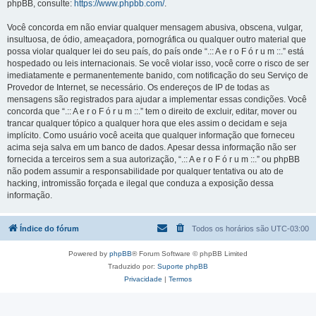
phpBB, consulte:
https://www.phpbb.com/
.
Você concorda em não enviar qualquer mensagem abusiva, obscena, vulgar,
insultuosa, de ódio, ameaçadora, pornográfica ou qualquer outro material que
possa violar qualquer lei do seu país, do país onde “.:: A e r o F ó r u m ::.” está
hospedado ou leis internacionais. Se você violar isso, você corre o risco de ser
imediatamente e permanentemente banido, com notificação do seu Serviço de
Provedor de Internet, se necessário. Os endereços de IP de todas as
mensagens são registrados para ajudar a implementar essas condições. Você
concorda que “.:: A e r o F ó r u m ::.” tem o direito de excluir, editar, mover ou
trancar qualquer tópico a qualquer hora que eles assim o decidam e seja
implícito. Como usuário você aceita que qualquer informação que forneceu
acima seja salva em um banco de dados. Apesar dessa informação não ser
fornecida a terceiros sem a sua autorização, “.:: A e r o F ó r u m ::.” ou phpBB
não podem assumir a responsabilidade por qualquer tentativa ou ato de
hacking, intromissão forçada e ilegal que conduza a exposição dessa
informação.
Índice do fórum
Todos os horários são
UTC-03:00
Powered by
phpBB
® Forum Software © phpBB Limited
Traduzido por:
Suporte phpBB
Privacidade
|
Termos