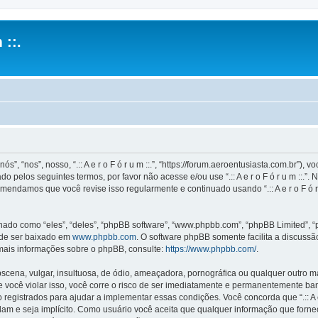
 ::.
ós”, “nos”, nosso, “.:: A e r o F ó r u m ::.”, “https://forum.aeroentusiasta.com.br”
 pelos seguintes termos, por favor não acesse e/ou use “.:: A e r o F ó r u m ::
mendamos que você revise isso regularmente e continuado usando “.:: A e r o F ó r
o como “eles”, “deles”, “phpBB software”, “www.phpbb.com”, “phpBB Limited”, “
ode ser baixado em
www.phpbb.com
. O software phpBB somente facilita a discuss
 mais informações sobre o phpBB, consulte:
https://www.phpbb.com/
.
na, vulgar, insultuosa, de ódio, ameaçadora, pornográfica ou qualquer outro mate
is. Se você violar isso, você corre o risco de ser imediatamente e permanentemente b
istrados para ajudar a implementar essas condições. Você concorda que “.:: A e r o 
idam e seja implícito. Como usuário você aceita que qualquer informação que for