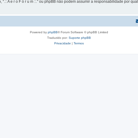
 “.:: A e r o F ó r u m ::.” ou phpBB não podem assumir a responsabilidade por qual
Powered by
phpBB
® Forum Software © phpBB Limited
Traduzido por:
Suporte phpBB
Privacidade
|
Termos