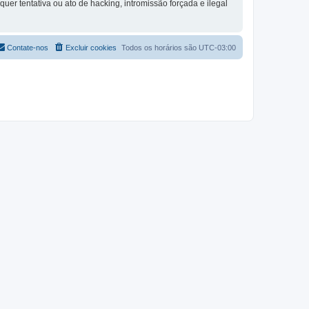
quer tentativa ou ato de hacking, intromissão forçada e ilegal
Contate-nos
Excluir cookies
Todos os horários são
UTC-03:00