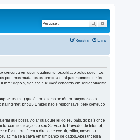
Pesquisar
Pesquisa avançad
Registrar
Entrar
), você concorda em estar legalmente respaldado pelos seguintes
.”. Nós podemos mudar estes termos a qualquer momento e nós
 u m ::.” depois, significa que você concorda em ser legalmente
phpBB Teams”) que é um sistema de fórum lançado sob a “
ão na internet; phpBB Limited não é responsável pelo conteúdo
rial que possa violar qualquer lei do seu país, do país onde
anido, com notificação do seu Serviço de Provedor de Internet,
F ó r u m ::.” tem o direito de excluir, editar, mover ou
neceu acima seja salva em um banco de dados. Apesar dessa