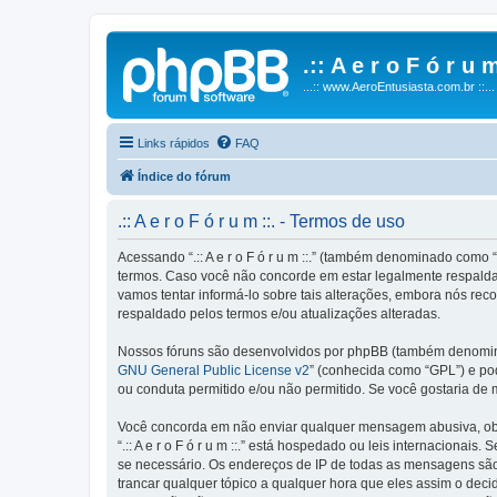
.:: A e r o F ó r u m
...:: www.AeroEntusiasta.com.br ::...
Links rápidos
FAQ
Índice do fórum
.:: A e r o F ó r u m ::. - Termos de uso
Acessando “.:: A e r o F ó r u m ::.” (também denominado como “n
termos. Caso você não concorde em estar legalmente respaldado
vamos tentar informá-lo sobre tais alterações, embora nós reco
respaldado pelos termos e/ou atualizações alteradas.
Nossos fóruns são desenvolvidos por phpBB (também denominad
GNU General Public License v2
” (conhecida como “GPL”) e p
ou conduta permitido e/ou não permitido. Se você gostaria de
Você concorda em não enviar qualquer mensagem abusiva, obsce
“.:: A e r o F ó r u m ::.” está hospedado ou leis internaciona
se necessário. Os endereços de IP de todas as mensagens são reg
trancar qualquer tópico a qualquer hora que eles assim o dec