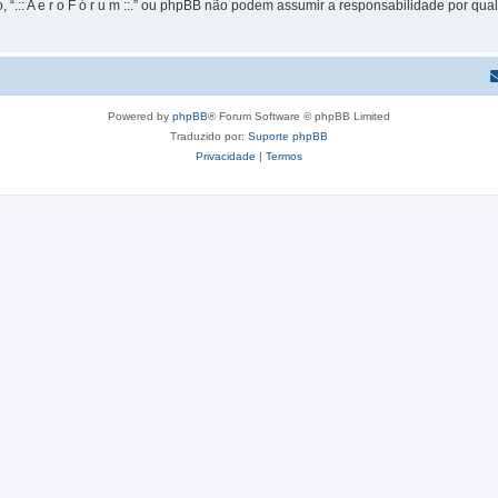
 “.:: A e r o F ó r u m ::.” ou phpBB não podem assumir a responsabilidade por qual
Powered by
phpBB
® Forum Software © phpBB Limited
Traduzido por:
Suporte phpBB
Privacidade
|
Termos