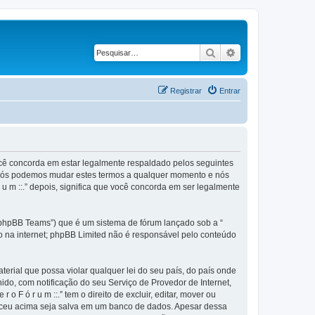
Pesquisar
Pesquisa avançad
Registrar
Entrar
), você concorda em estar legalmente respaldado pelos seguintes
.”. Nós podemos mudar estes termos a qualquer momento e nós
 u m ::.” depois, significa que você concorda em ser legalmente
phpBB Teams”) que é um sistema de fórum lançado sob a “
ão na internet; phpBB Limited não é responsável pelo conteúdo
rial que possa violar qualquer lei do seu país, do país onde
anido, com notificação do seu Serviço de Provedor de Internet,
F ó r u m ::.” tem o direito de excluir, editar, mover ou
neceu acima seja salva em um banco de dados. Apesar dessa