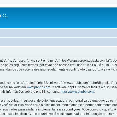
 ::.
ós”, “nos”, nosso, “.:: A e r o F ó r u m ::.”, “https://forum.aeroentusiasta.com.br”
 pelos seguintes termos, por favor não acesse e/ou use “.:: A e r o F ó r u m ::
mendamos que você revise isso regularmente e continuado usando “.:: A e r o F ó r
o como “eles”, “deles”, “phpBB software”, “www.phpbb.com”, “phpBB Limited”, “
ode ser baixado em
www.phpbb.com
. O software phpBB somente facilita a discuss
 mais informações sobre o phpBB, consulte:
https://www.phpbb.com/
.
na, vulgar, insultuosa, de ódio, ameaçadora, pornográfica ou qualquer outro mate
is. Se você violar isso, você corre o risco de ser imediatamente e permanentemente b
istrados para ajudar a implementar essas condições. Você concorda que “.:: A e r o 
idam e seja implícito. Como usuário você aceita que qualquer informação que for