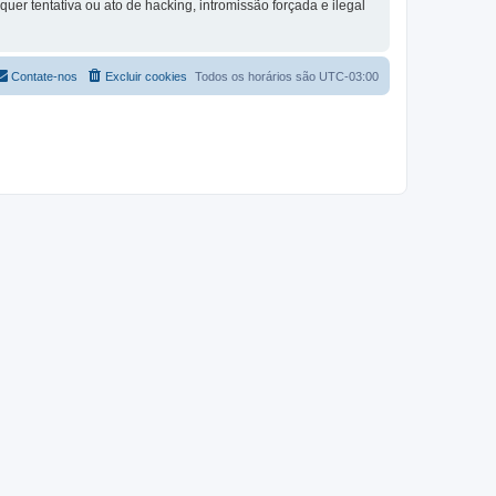
quer tentativa ou ato de hacking, intromissão forçada e ilegal
Contate-nos
Excluir cookies
Todos os horários são
UTC-03:00