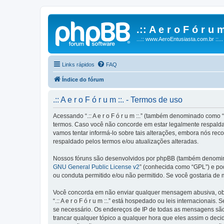
.:: A e r o F ó r u m
...:: www.AeroEntusiasta.com.br ::...
Links rápidos
FAQ
Índice do fórum
.:: A e r o F ó r u m ::. - Termos de uso
Acessando “.:: A e r o F ó r u m ::.” (também denominado como “n
termos. Caso você não concorde em estar legalmente respaldado
vamos tentar informá-lo sobre tais alterações, embora nós reco
respaldado pelos termos e/ou atualizações alteradas.
Nossos fóruns são desenvolvidos por phpBB (também denominad
GNU General Public License v2
” (conhecida como “GPL”) e p
ou conduta permitido e/ou não permitido. Se você gostaria de
Você concorda em não enviar qualquer mensagem abusiva, obsce
“.:: A e r o F ó r u m ::.” está hospedado ou leis internaciona
se necessário. Os endereços de IP de todas as mensagens são reg
trancar qualquer tópico a qualquer hora que eles assim o dec