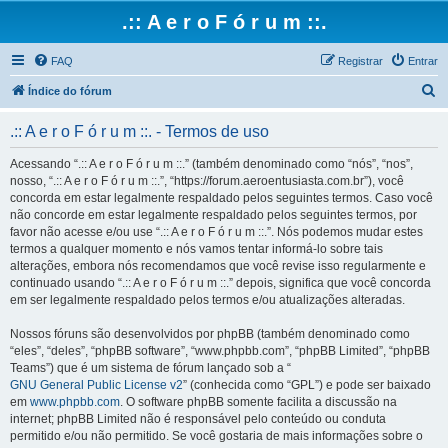
.:: A e r o F ó r u m ::.
FAQ
Registrar
Entrar
P
Índice do fórum
e
.:: A e r o F ó r u m ::. - Termos de uso
s
q
Acessando “.:: A e r o F ó r u m ::.” (também denominado como “nós”, “nos”,
nosso, “.:: A e r o F ó r u m ::.”, “https://forum.aeroentusiasta.com.br”), você
u
concorda em estar legalmente respaldado pelos seguintes termos. Caso você
i
não concorde em estar legalmente respaldado pelos seguintes termos, por
favor não acesse e/ou use “.:: A e r o F ó r u m ::.”. Nós podemos mudar estes
s
termos a qualquer momento e nós vamos tentar informá-lo sobre tais
a
alterações, embora nós recomendamos que você revise isso regularmente e
continuado usando “.:: A e r o F ó r u m ::.” depois, significa que você concorda
r
em ser legalmente respaldado pelos termos e/ou atualizações alteradas.
Nossos fóruns são desenvolvidos por phpBB (também denominado como
“eles”, “deles”, “phpBB software”, “www.phpbb.com”, “phpBB Limited”, “phpBB
Teams”) que é um sistema de fórum lançado sob a “
GNU General Public License v2
” (conhecida como “GPL”) e pode ser baixado
em
www.phpbb.com
. O software phpBB somente facilita a discussão na
internet; phpBB Limited não é responsável pelo conteúdo ou conduta
permitido e/ou não permitido. Se você gostaria de mais informações sobre o