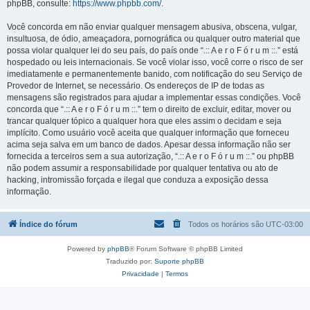
phpBB, consulte:
https://www.phpbb.com/
.
Você concorda em não enviar qualquer mensagem abusiva, obscena, vulgar,
insultuosa, de ódio, ameaçadora, pornográfica ou qualquer outro material que
possa violar qualquer lei do seu país, do país onde “.:: A e r o F ó r u m ::.” está
hospedado ou leis internacionais. Se você violar isso, você corre o risco de ser
imediatamente e permanentemente banido, com notificação do seu Serviço de
Provedor de Internet, se necessário. Os endereços de IP de todas as
mensagens são registrados para ajudar a implementar essas condições. Você
concorda que “.:: A e r o F ó r u m ::.” tem o direito de excluir, editar, mover ou
trancar qualquer tópico a qualquer hora que eles assim o decidam e seja
implícito. Como usuário você aceita que qualquer informação que forneceu
acima seja salva em um banco de dados. Apesar dessa informação não ser
fornecida a terceiros sem a sua autorização, “.:: A e r o F ó r u m ::.” ou phpBB
não podem assumir a responsabilidade por qualquer tentativa ou ato de
hacking, intromissão forçada e ilegal que conduza a exposição dessa
informação.
Índice do fórum
Todos os horários são
UTC-03:00
Powered by
phpBB
® Forum Software © phpBB Limited
Traduzido por:
Suporte phpBB
Privacidade
|
Termos