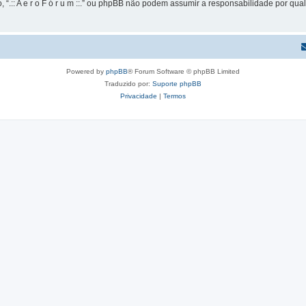
 “.:: A e r o F ó r u m ::.” ou phpBB não podem assumir a responsabilidade por qual
Powered by
phpBB
® Forum Software © phpBB Limited
Traduzido por:
Suporte phpBB
Privacidade
|
Termos