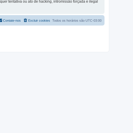
quer tentativa ou ato de hacking, intromissão forçada e ilegal
Contate-nos
Excluir cookies
Todos os horários são
UTC-03:00