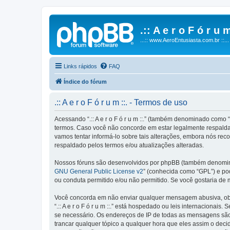
.:: A e r o F ó r u m
...:: www.AeroEntusiasta.com.br ::...
Links rápidos
FAQ
Índice do fórum
.:: A e r o F ó r u m ::. - Termos de uso
Acessando “.:: A e r o F ó r u m ::.” (também denominado como “n
termos. Caso você não concorde em estar legalmente respaldado
vamos tentar informá-lo sobre tais alterações, embora nós reco
respaldado pelos termos e/ou atualizações alteradas.
Nossos fóruns são desenvolvidos por phpBB (também denominad
GNU General Public License v2
” (conhecida como “GPL”) e p
ou conduta permitido e/ou não permitido. Se você gostaria de
Você concorda em não enviar qualquer mensagem abusiva, obsce
“.:: A e r o F ó r u m ::.” está hospedado ou leis internaciona
se necessário. Os endereços de IP de todas as mensagens são reg
trancar qualquer tópico a qualquer hora que eles assim o dec