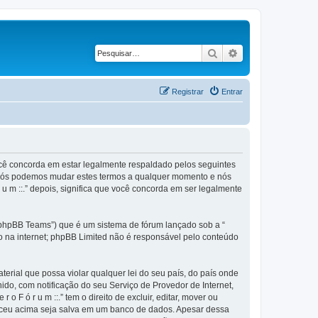
Pesquisar
Pesquisa avançad
Registrar
Entrar
), você concorda em estar legalmente respaldado pelos seguintes
.”. Nós podemos mudar estes termos a qualquer momento e nós
 u m ::.” depois, significa que você concorda em ser legalmente
phpBB Teams”) que é um sistema de fórum lançado sob a “
ão na internet; phpBB Limited não é responsável pelo conteúdo
rial que possa violar qualquer lei do seu país, do país onde
anido, com notificação do seu Serviço de Provedor de Internet,
F ó r u m ::.” tem o direito de excluir, editar, mover ou
neceu acima seja salva em um banco de dados. Apesar dessa