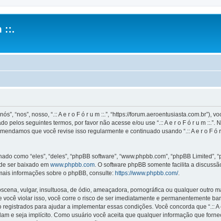
 ::.
ós”, “nos”, nosso, “.:: A e r o F ó r u m ::.”, “https://forum.aeroentusiasta.com.br”
 pelos seguintes termos, por favor não acesse e/ou use “.:: A e r o F ó r u m ::
mendamos que você revise isso regularmente e continuado usando “.:: A e r o F ó r
o como “eles”, “deles”, “phpBB software”, “www.phpbb.com”, “phpBB Limited”, “
ode ser baixado em
www.phpbb.com
. O software phpBB somente facilita a discuss
 mais informações sobre o phpBB, consulte:
https://www.phpbb.com/
.
na, vulgar, insultuosa, de ódio, ameaçadora, pornográfica ou qualquer outro mate
is. Se você violar isso, você corre o risco de ser imediatamente e permanentemente b
istrados para ajudar a implementar essas condições. Você concorda que “.:: A e r o 
idam e seja implícito. Como usuário você aceita que qualquer informação que for