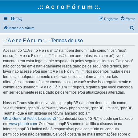
.:: A e r o F ó r u m ::.
FAQ
Registrar
Entrar
P
Índice do fórum
e
.:: A e r o F ó r u m ::. - Termos de uso
s
q
Acessando “.:: A e r o F ó r u m ::.” (também denominado como “nós”, “nos”,
nosso, “.:: A e r o F ó r u m ::.”, “https://forum.aeroentusiasta.com.br”), você
u
concorda em estar legalmente respaldado pelos seguintes termos. Caso você
i
não concorde em estar legalmente respaldado pelos seguintes termos, por
favor não acesse e/ou use “.:: A e r o F ó r u m ::.”. Nós podemos mudar estes
s
termos a qualquer momento e nós vamos tentar informá-lo sobre tais
a
alterações, embora nós recomendamos que você revise isso regularmente e
continuado usando “.:: A e r o F ó r u m ::.” depois, significa que você concorda
r
em ser legalmente respaldado pelos termos e/ou atualizações alteradas.
Nossos fóruns são desenvolvidos por phpBB (também denominado como
“eles”, “deles”, “phpBB software”, “www.phpbb.com”, “phpBB Limited”, “phpBB
Teams”) que é um sistema de fórum lançado sob a “
GNU General Public License v2
” (conhecida como “GPL”) e pode ser baixado
em
www.phpbb.com
. O software phpBB somente facilita a discussão na
internet; phpBB Limited não é responsável pelo conteúdo ou conduta
permitido e/ou não permitido. Se você gostaria de mais informações sobre o