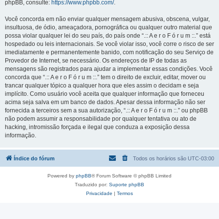
phpBB, consulte:
https://www.phpbb.com/
.
Você concorda em não enviar qualquer mensagem abusiva, obscena, vulgar,
insultuosa, de ódio, ameaçadora, pornográfica ou qualquer outro material que
possa violar qualquer lei do seu país, do país onde “.:: A e r o F ó r u m ::.” está
hospedado ou leis internacionais. Se você violar isso, você corre o risco de ser
imediatamente e permanentemente banido, com notificação do seu Serviço de
Provedor de Internet, se necessário. Os endereços de IP de todas as
mensagens são registrados para ajudar a implementar essas condições. Você
concorda que “.:: A e r o F ó r u m ::.” tem o direito de excluir, editar, mover ou
trancar qualquer tópico a qualquer hora que eles assim o decidam e seja
implícito. Como usuário você aceita que qualquer informação que forneceu
acima seja salva em um banco de dados. Apesar dessa informação não ser
fornecida a terceiros sem a sua autorização, “.:: A e r o F ó r u m ::.” ou phpBB
não podem assumir a responsabilidade por qualquer tentativa ou ato de
hacking, intromissão forçada e ilegal que conduza a exposição dessa
informação.
Índice do fórum
Todos os horários são
UTC-03:00
Powered by
phpBB
® Forum Software © phpBB Limited
Traduzido por:
Suporte phpBB
Privacidade
|
Termos